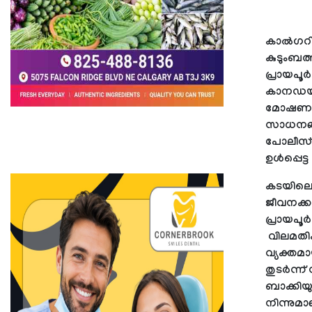
കാൽഗറിയി
കുടുംബ
പ്രായപൂ
കാനഡയി
മോഷണം ന
സാധനങ്ങ
പോലീസ്
ഉൾപ്പെട്ട
കടയിലെ 
ജീവനക്കാ
പ്രായപൂ
വിലമതിക
വ്യക്തമാ
തുടർന്ന്
ബാക്കിയു
നിന്നുമാണ