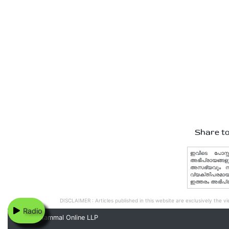
Share to
ഇവിടെ പോസ്റ്
അഭിപ്രായങ്ങളു
അസഭ്യവും നിയമ
വ്യക്തിപരമായ 
ഇത്തരം അഭിപ്
DISCLAIMER : Articles published in this website are exclusively the vie
Radio
© 2020 Nammal Online LLP