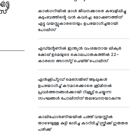
്ടു
സ്
കാൽഗറിയിൽ മാൾ ജീവനക്കാരെ കബളിപ്പിച്ചു
കുടുംബത്തിൻ്റെ വൻ കവർച്ച; മോഷണത്തിന്
എട്ടു വയസ്സുകാരനെയും ഉപയോഗിച്ചതായി
പോലീസ്
എഡ്മൻ്റണിൽ ഇന്ത്യൻ വംശജനായ ലിക്വർ
ഷോപ്പ് ഉടമയുടെ കൊലപാതകത്തിൽ 22-
കാരനെ അറസ്റ്റ് ചെയ്ത് പൊലീസ്
എൻക്രിപ്റ്റഡ് മെസേജിങ് ആപ്പുകൾ
ഉപയോഗിച്ച് കൗമാരക്കാരെ ക്രിമിനൽ
പ്രവർത്തനങ്ങൾക്കായി റിക്രൂട്ട് ചെയ്യുന്ന
സംഘങ്ങൾ പോലീസിന് തലവേദനയാകുന്നു
കാലിഫോർണിയയിൽ പത്ത് വയസ്സിൽ
താഴെയുള്ള കുട്ടി ഓടിച്ച കാറിടിച്ച് സ്ത്രീക്ക് ഗുരുതര
പരിക്ക്