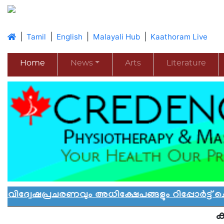
|
|
|
|
Tamil
English
Malayali Hub
Kaathoram Live
Home
News
Arts
Literature
രചരണവും അധിക്ഷേപങ്ങളും റിപ്പോർട്ട് ചെയ്യാ
ക