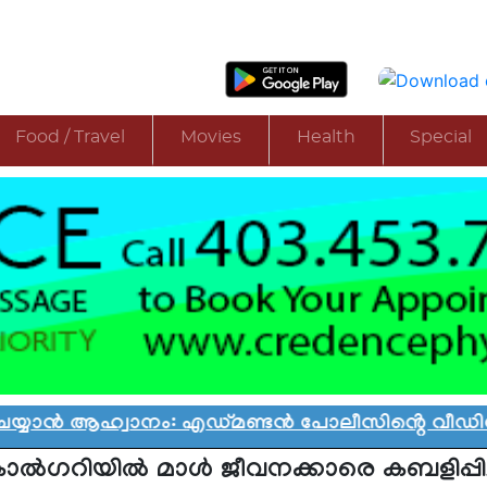
Food / Travel
Movies
Health
Special
ൻ ആഹ്വാനം: എഡ്മണ്ടൻ പോലീസിൻ്റെ വീഡിയോ വിവാ
ാൽഗറിയിൽ മാൾ ജീവനക്കാരെ കബളിപ്പിച്