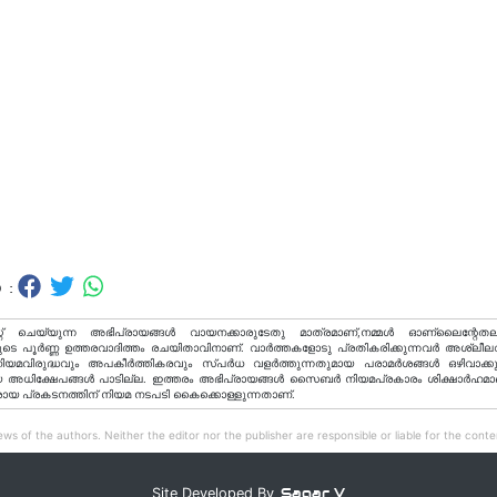
 :
റ് ചെയ്യുന്ന അഭിപ്രായങ്ങള്‍ വായനക്കാരുടേതു മാത്രമാണ്,നമ്മൾ ഓണ്ലൈന്റേതല
ടെ പൂർണ്ണ ഉത്തരവാദിത്തം രചയിതാവിനാണ്. വാര്‍ത്തകളോടു പ്രതികരിക്കുന്നവര്‍ അശ്ലീല
വിരുദ്ധവും അപകീര്‍ത്തികരവും സ്പര്‍ധ വളര്‍ത്തുന്നതുമായ പരാമര്‍ശങ്ങള്‍ ഒഴിവാക്ക
അധിക്ഷേപങ്ങള്‍ പാടില്ല. ഇത്തരം അഭിപ്രായങ്ങള്‍ സൈബര്‍ നിയമപ്രകാരം ശിക്ഷാര്‍ഹമാ
രായ പ്രകടനത്തിന് നിയമ നടപടി കൈക്കൊള്ളുന്നതാണ്.
ws of the authors. Neither the editor nor the publisher are responsible or liable for the conten
Sagar V
Site Developed By