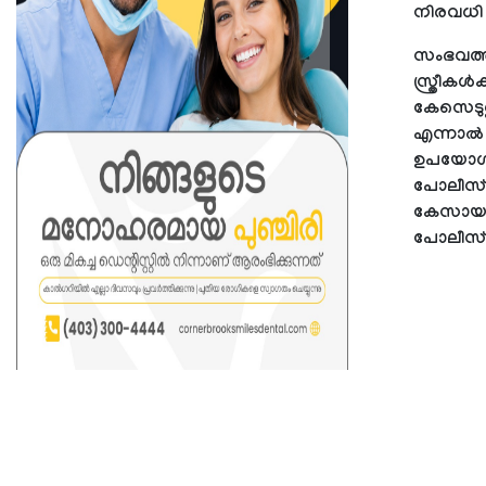
നിരവധി 
സംഭവത്തിൽ
സ്ത്രീകൾ
കേസെടുത
എന്നാൽ 
ഉപയോഗിച
പോലീസ് ഇ
കേസായതിന
പോലീസ് പുറ