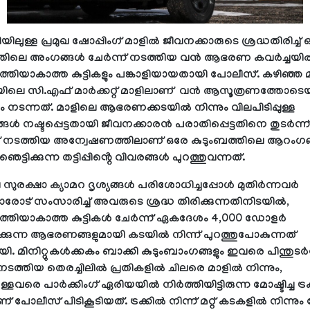
ലുള്ള പ്രമുഖ ഷോപ്പിംഗ് മാളിൽ ജീവനക്കാരുടെ ശ്രദ്ധതിരിച്ച് 
ത്തിലെ അംഗങ്ങൾ ചേർന്ന് നടത്തിയ വൻ ആഭരണ കവർച്ചയി
ർത്തിയാകാത്ത കുട്ടികളും പങ്കാളിയായതായി പോലീസ്. കഴിഞ്ഞ
ലെ സി.എഫ് മാർക്കറ്റ് മാളിലാണ് വൻ ആസൂത്രണത്തോടെയ
ടന്നത്. മാളിലെ ആഭരണക്കടയിൽ നിന്നും വിലപിടിപ്പുള്ള
ൾ നഷ്ടപ്പെട്ടതായി ജീവനക്കാരൻ പരാതിപ്പെട്ടതിനെ തുടർന്ന്
 നടത്തിയ അന്വേഷണത്തിലാണ് ഒരേ കുടുംബത്തിലെ ആറംഗ
 ഞെട്ടിക്കുന്ന തട്ടിപ്പിൻ്റെ വിവരങ്ങൾ പുറത്തുവന്നത്.
സുരക്ഷാ ക്യാമറ ദൃശ്യങ്ങൾ പരിശോധിച്ചപ്പോൾ മുതിർന്നവർ
രോട് സംസാരിച്ച് അവരുടെ ശ്രദ്ധ തിരിക്കുന്നതിനിടയിൽ,
ർത്തിയാകാത്ത കുട്ടികൾ ചേർന്ന് ഏകദേശം 4,000 ഡോളർ
്കുന്ന ആഭരണങ്ങളുമായി കടയിൽ നിന്ന് പുറത്തുപോകുന്നത്
യി. മിനിറ്റുകൾക്കകം ബാക്കി കുടുംബാംഗങ്ങളും ഇവരെ പിന്തുടർന
 നടത്തിയ തെരച്ചിലിൽ പ്രതികളിൽ ചിലരെ മാളിൽ നിന്നും,
ള്ളവരെ പാർക്കിംഗ് ഏരിയയിൽ നിർത്തിയിട്ടിരുന്ന മോഷ്ടിച്ച ട്ര
് പോലീസ് പിടികൂടിയത്. ട്രക്കിൽ നിന്ന് മറ്റ് കടകളിൽ നിന്നും മ