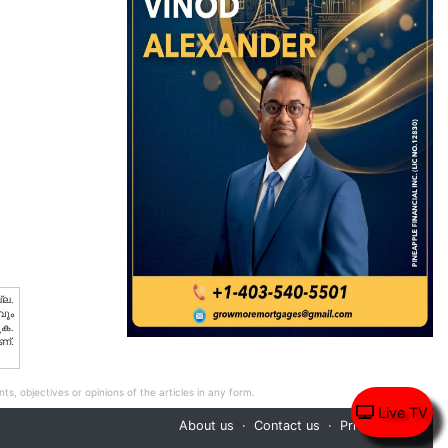
്ല.
വും
ുക.
ണ്.
ts, objectives or opinions of the articles in any form.
Live TV
About us
Contact us
Privacy Policy