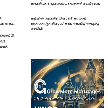
കമ്പനിയുടെ പ്രവർത്തനം തടഞ്ഞ് ആൽബർട്ട
ി
കട്ടിലിൽ സുഖനിദ്രയിലാണ്ട് 'കയോട്ടി':
ണെന്നും
ടൊറോൻ്റോ നിവാസികളെ ഞെട്ടിച്ച് അപൂർവ്വ
അതിഥി!
 കാൽഗറി
ട്ട
ങ്ങൾ