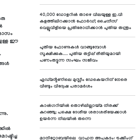
40,000 ഡോളറിൽ താഴെ വിലയുള്ള ഇ.വി
ഒരു
കളത്തിലിറക്കാൻ ഫോർഡ്; ചൈനീസ്
ൽ
വെല്ലുവിളിയെ പ്രതിരോധിക്കാൻ പുതിയ തന്ത്രം
 മാസം
ുള്ള ഈ
പുതിയ ഫോണുകൾ വാങ്ങുമ്പോൾ
സൂക്ഷിക്കുക.... പുതിയ തട്ടിപ്പ് രീതിയുമായി
പണംതട്ടുന്ന സംഘം സജീവം
ങ്ങൾ
എഡ്മൻ്റണിലെ മുസ്ലീം ഡേകെയറിന് നേരെ
വീണ്ടും വിദ്വേഷ പരാമർശം
കാൽഗറിയിൽ തൊഴിലില്ലായ്മ നിരക്ക്
കുറഞ്ഞു; പക്ഷെ ദേശീയ ശരാശരിയേക്കാൾ
്നു.
ഉയർന്ന നിലയിൽ തന്നെ
ക്കിൽ
ോഷ്ടിച്ച
മാനിറ്റോബയിലെ വാഹന അപകടം: ട്രക്കിംഗ്