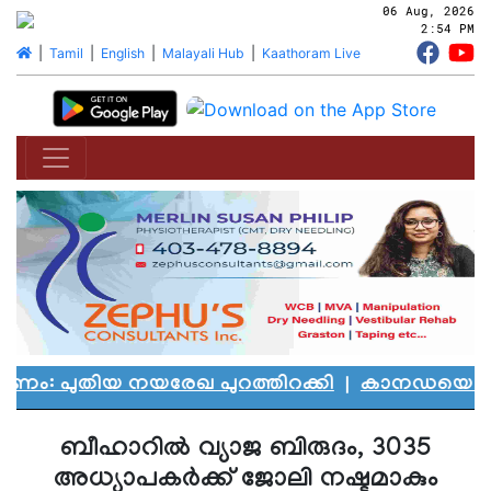
06 Aug, 2026
2:54 PM
|
Tamil
|
English
|
Malayali Hub
|
Kaathoram Live
പുതിയ നയരേഖ പുറത്തിറക്കി
|
കാനഡയെ കണ്ണീരി
ബീഹാറില്‍ വ്യാജ ബിരുദം, 3035
അധ്യാപകര്‍ക്ക് ജോലി നഷ്ടമാകും