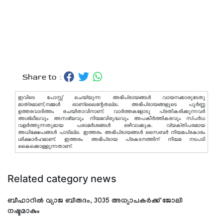
Share to :
ഇവിടെ പോസ്റ്റ് ചെയ്യുന്ന അഭിപ്രായങ്ങള്‍ വായനക്കാരുടേതു
മാത്രമാണ്,നമ്മൾ ഓണ്ലൈന്റേതല്ല. അഭിപ്രായങ്ങളുടെ പൂർണ്ണ
ഉത്തരവാദിത്തം രചയിതാവിനാണ്. വാര്‍ത്തകളോടു പ്രതികരിക്കുന്നവര്‍
അശ്ലീലവും അസഭ്യവും നിയമവിരുദ്ധവും അപകീര്‍ത്തികരവും സ്പര്‍ധ
വളര്‍ത്തുന്നതുമായ പരാമര്‍ശങ്ങള്‍ ഒഴിവാക്കുക. വ്യക്തിപരമായ
അധിക്ഷേപങ്ങള്‍ പാടില്ല. ഇത്തരം അഭിപ്രായങ്ങള്‍ സൈബര്‍ നിയമപ്രകാരം
ശിക്ഷാര്‍ഹമാണ്. ഇത്തരം അഭിപ്രായ പ്രകടനത്തിന് നിയമ നടപടി
കൈക്കൊള്ളുന്നതാണ്.
Related category news
ബീഹാറില്‍ വ്യാജ ബിരുദം, 3035 അധ്യാപകര്‍ക്ക് ജോലി
നഷ്ടമാകും