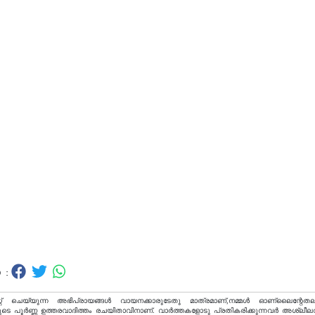
 :
റ് ചെയ്യുന്ന അഭിപ്രായങ്ങള്‍ വായനക്കാരുടേതു മാത്രമാണ്,നമ്മൾ ഓണ്ലൈന്റേതല
ടെ പൂർണ്ണ ഉത്തരവാദിത്തം രചയിതാവിനാണ്. വാര്‍ത്തകളോടു പ്രതികരിക്കുന്നവര്‍ അശ്ലീല