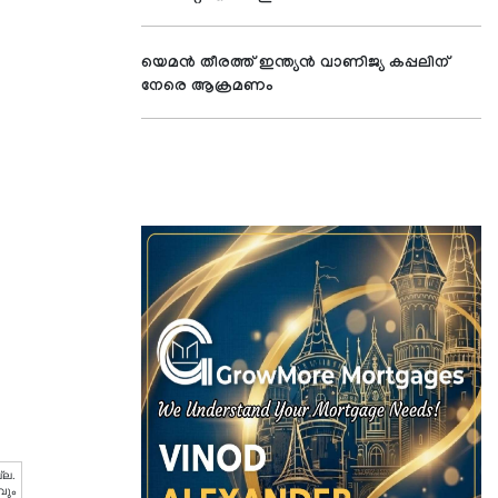
യെമന്‍ തീരത്ത് ഇന്ത്യന്‍ വാണിജ്യ കപ്പലിന്
നേരെ ആക്രമണം
്ല.
വും