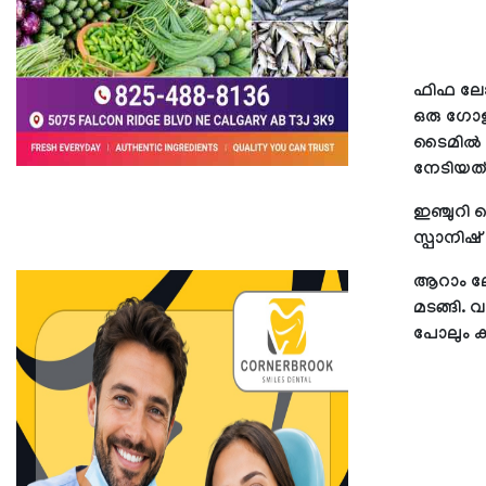
ഫിഫ ലോകകപ
ഒരു ഗോളിന
ടൈമില്‍
നേടിയത്
ഇഞ്ചുറി 
സ്പാനിഷ് 
ആറാം ലോ
മടങ്ങി. 
പോലും 