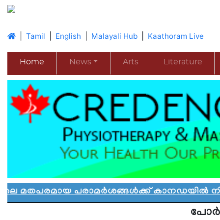
|
|
|
|
Tamil
English
Malayali Hub
Kaathoram Live
Home
News
Arts
Literature
മായ പരാമർശങ്ങൾക്ക് കാനഡയിൽ നിയന്ത്രണം: 
പോര്‍ച