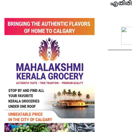
എതിരില