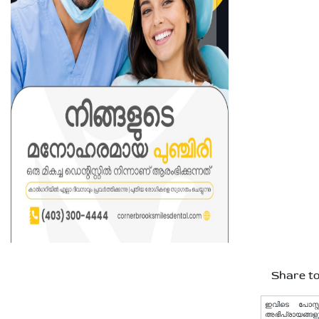
Share to
ഇവിടെ പോസ്റ്
അഭിപ്രായങ്ങളു