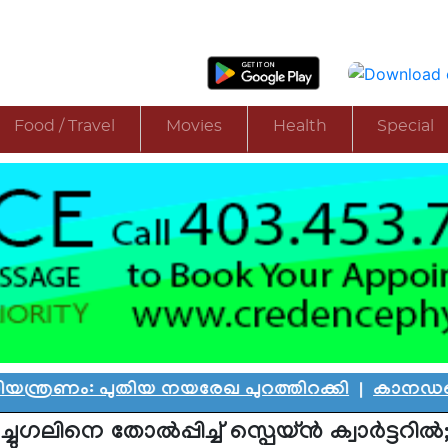
Food / Travel
Movies
Health
Special
പുതിയ നയരേഖ പുറത്തിറക്കി
|
കാനഡയെ കണ്ണീരില
്ചുഗലിനെ തോല്‍പ്പിച്ച് സ്പെയ്ന്‍ ക്വാര്‍ട്ടറില