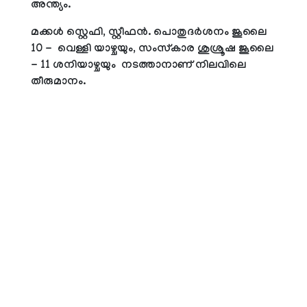
അന്ത്യം.
മക്കള്‍ സ്റ്റെഫി, സ്റ്റീഫന്‍. പൊതുദര്‍ശനം ജൂലൈ
10 - വെള്ളി യാഴ്ചയും, സംസ്‌കാര ശുശ്രൂഷ ജൂലൈ
- 11 ശനിയാഴ്ചയും നടത്താനാണ് നിലവിലെ
തീരുമാനം.