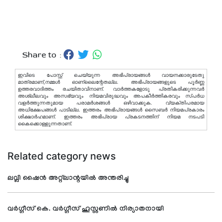
Share to :
ഇവിടെ പോസ്റ്റ് ചെയ്യുന്ന അഭിപ്രായങ്ങള്‍ വായനക്കാരുടേതു
മാത്രമാണ്,നമ്മൾ ഓണ്ലൈന്റേതല്ല. അഭിപ്രായങ്ങളുടെ പൂർണ്ണ
ഉത്തരവാദിത്തം രചയിതാവിനാണ്. വാര്‍ത്തകളോടു പ്രതികരിക്കുന്നവര്‍
അശ്ലീലവും അസഭ്യവും നിയമവിരുദ്ധവും അപകീര്‍ത്തികരവും സ്പര്‍ധ
വളര്‍ത്തുന്നതുമായ പരാമര്‍ശങ്ങള്‍ ഒഴിവാക്കുക. വ്യക്തിപരമായ
അധിക്ഷേപങ്ങള്‍ പാടില്ല. ഇത്തരം അഭിപ്രായങ്ങള്‍ സൈബര്‍ നിയമപ്രകാരം
ശിക്ഷാര്‍ഹമാണ്. ഇത്തരം അഭിപ്രായ പ്രകടനത്തിന് നിയമ നടപടി
കൈക്കൊള്ളുന്നതാണ്.
Related category news
ലവ്ലി ഷൈന്‍ അറ്റ്ലാന്റയില്‍ അന്തരിച്ചു
വര്‍ഗ്ഗീസ് കെ. വര്‍ഗ്ഗീസ് ഹൂസ്റ്റണില്‍ നിര്യാതനായി