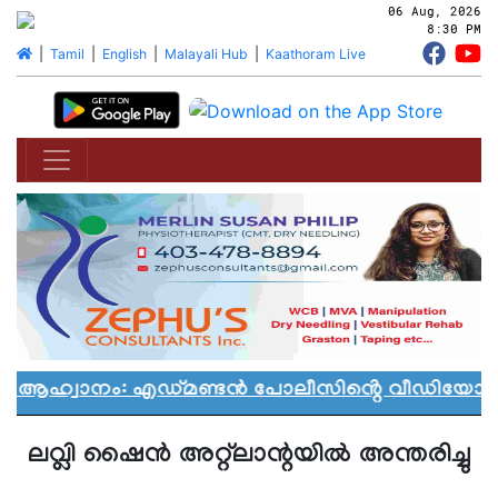
06 Aug, 2026
8:30 PM
|
Tamil
|
English
|
Malayali Hub
|
Kaathoram Live
ാൻ ആഹ്വാനം: എഡ്മണ്ടൻ പോലീസിൻ്റെ വീഡിയോ വിവ
ലവ്ലി ഷൈന്‍ അറ്റ്ലാന്റയില്‍ അന്തരിച്ചു