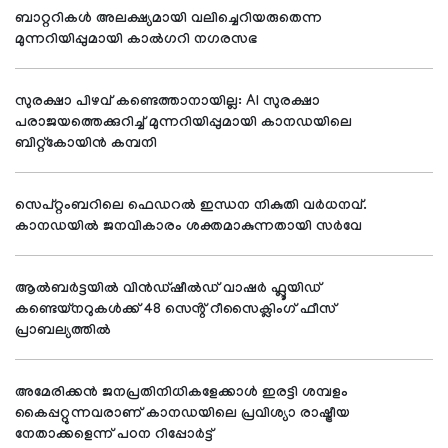
ബാറ്ററികൾ അലക്ഷ്യമായി വലിച്ചെറിയരുതെന്ന
മുന്നറിയിപ്പുമായി കാൽഗറി നഗരസഭ
സുരക്ഷാ പിഴവ് കണ്ടെത്താനായില്ല: AI സുരക്ഷാ
പരാജയത്തെക്കുറിച്ച് മുന്നറിയിപ്പുമായി കാനഡയിലെ
ബിറ്റ്‌കോയിൻ കമ്പനി
സെപ്റ്റംബറിലെ ഫെഡറൽ ഇന്ധന നികുതി വർധനവ്.
കാനഡയിൽ ജനവികാരം ശക്തമാകുന്നതായി സർവേ
ആൽബർട്ടയിൽ വിൻഡ്‌ഷീൽഡ് വാഷർ ഫ്ലൂയിഡ്
കണ്ടെയ്നറുകൾക്ക് 48 സെൻ്റ് റീസൈക്ലിംഗ് ഫീസ്
പ്രാബല്യത്തിൽ
അമേരിക്കൻ ജനപ്രതിനിധികളേക്കാൾ ഇരട്ടി ശമ്പളം
കൈപ്പറ്റുന്നവരാണ് കാനഡയിലെ പ്രവിശ്യാ രാഷ്ട്രീയ
നേതാക്കളെന്ന് പഠന റിപ്പോർട്ട്