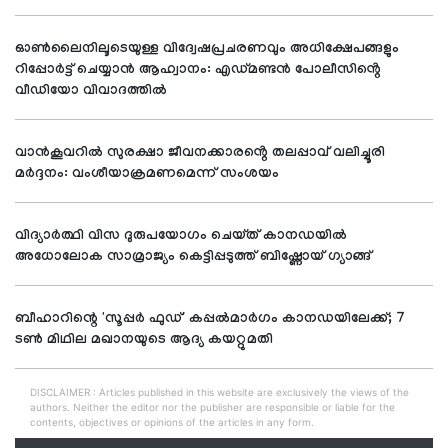
ഓൺലൈനിലൂടെയുള്ള വിദ്വേഷപ്രചരണവും അധിക്ഷേപങ്ങളും
റിപ്പോർട്ട് ചെയ്യാൻ ആഹ്വാനം: എഡ്മണ്ടൻ പോലീസിൻ്റെ
വീഡിയോ വിവാദത്തിൽ
വാൻകൂവറിൽ സുരക്ഷാ ജീവനക്കാരൻ്റെ തലപ്പാവ് വലിച്ചൂരി
മർദ്ദനം: വംശീയാക്രമണമെന്ന് സംശയം
വിദ്യാർത്ഥി വിസ ദുരുപയോഗം ചെയ്ത് കാനഡയിൽ
അധോലോക സാമ്രാജ്യം കെട്ടിപ്പടുത്ത് ബിഷ്ണോയ് ഗ്യാങ്ങ്
ബീഹാറിന്റെ 'സൂപ്പര്‍ ഫുഡ്' കപ്പല്‍മാര്‍ഗം കാനഡയിലേക്ക്; 7
ടണ്‍ മിഥില മഖാനയുടെ ആദ്യ കയറ്റുമതി
DISCLAIMER : Articles published in this website are exclusively the views of the
authors. Neither the editor nor the publisher are responsible or liable for the
contents, objectives or opinions of the articles in any form.