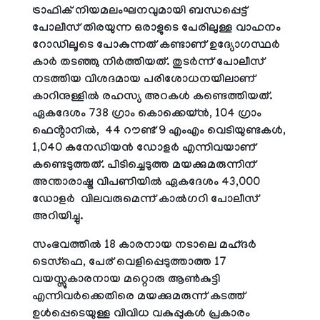
ട്രാഫിക് നിയമലംഘനവുമായി ബന്ധപ്പെട്ട്
പോലീസ് തിരയുന്ന ഒരാളുടെ പേരിലുള്ള വാഹനം
റോഡിലൂടെ പോകുന്നത് കണ്ടാണ് ഉദ്യോഗസ്ഥർ
കാർ തടഞ്ഞു നിർത്തിയത്. തുടർന്ന് പോലീസ്
നടത്തിയ വിശദമായ പരിശോധനയിലാണ്
കാറിനുള്ളിൽ രഹസ്യ അറകൾ കണ്ടെത്തിയത്.
ഏകദേശം 738 ഗ്രാം കൊക്കെയ്ൻ, 104 ഗ്രാം
ഫെൻ്റാനിൽ, 44 റൗണ്ട് 9 എംഎം വെടിയുണ്ടകൾ,
1,040 കനേഡിയൻ ഡോളർ എന്നിവയാണ്
കണ്ടെടുത്തത്. പിടിച്ചെടുത്ത മയക്കുമരുന്നിന്
അന്താരാഷ്ട്ര വിപണിയിൽ ഏകദേശം 43,000
ഡോളർ വിലവരുമെന്ന് കാൽഗറി പോലീസ്
അറിയിച്ചു.
സംഭവത്തിൽ 18 കാരനായ നടാലെ മഹ്ദർ
ടെസ്ഫെ, പേര് വെളിപ്പെടുത്താത്ത 17
വയസ്സുകാരനായ മറ്റൊരു ആൺകുട്ടി
എന്നിവർക്കെതിരെ മയക്കുമരുന്ന് കടത്ത്
ഉൾപ്പെടെയുള്ള വിവിധ വകുപ്പുകൾ പ്രകാരം