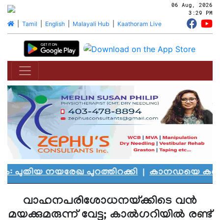
06 Aug, 2026
3:29 PM
|
Tamil
|
English
|
Malayali Hub
|
Kaathoram Live
തിയ നയരേഖ പുറത്തിറക്കി
|
കാനഡയെ കണ്ണീരിലാഴ്
വാഹനപരിശോധനയ്ക്കിടെ വൻ
മയക്കുമരുന്ന് വേട്ട; കാൽഗറിയിൽ രണ്ട്