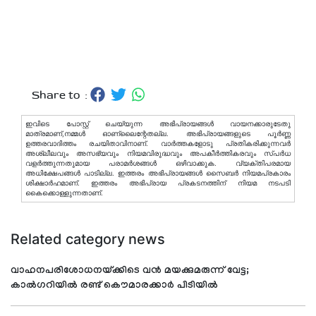
Share to :
ഇവിടെ പോസ്റ്റ് ചെയ്യുന്ന അഭിപ്രായങ്ങള്‍ വായനക്കാരുടേതു
മാത്രമാണ്,നമ്മൾ ഓണ്ലൈന്റേതല്ല. അഭിപ്രായങ്ങളുടെ പൂർണ്ണ
ഉത്തരവാദിത്തം രചയിതാവിനാണ്. വാര്‍ത്തകളോടു പ്രതികരിക്കുന്നവര്‍
അശ്ലീലവും അസഭ്യവും നിയമവിരുദ്ധവും അപകീര്‍ത്തികരവും സ്പര്‍ധ
വളര്‍ത്തുന്നതുമായ പരാമര്‍ശങ്ങള്‍ ഒഴിവാക്കുക. വ്യക്തിപരമായ
അധിക്ഷേപങ്ങള്‍ പാടില്ല. ഇത്തരം അഭിപ്രായങ്ങള്‍ സൈബര്‍ നിയമപ്രകാരം
ശിക്ഷാര്‍ഹമാണ്. ഇത്തരം അഭിപ്രായ പ്രകടനത്തിന് നിയമ നടപടി
കൈക്കൊള്ളുന്നതാണ്.
Related category news
വാഹനപരിശോധനയ്ക്കിടെ വൻ മയക്കുമരുന്ന് വേട്ട;
കാൽഗറിയിൽ രണ്ട് കൌമാരക്കാർ പിടിയിൽ