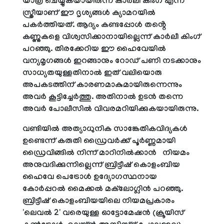
യാത്ര ചെയ്യുകയായിരുന്ന കാർലീ കിംഗ് എന്ന
സ്ത്രീയാണ് ഈ ദൃശ്യങ്ങൾ ക്യാമറയിൽ
പകർത്തിയത്. ആദ്യം കണ്ടപ്പോൾ തൻ്റെ
കണ്ണുകളെ വിശ്വസിക്കാനായില്ലെന്ന് കാർലീ കിംഗ്
പറഞ്ഞു. തിരക്കേറിയ ഈ ഹൈവേയിൽ
വന്യമൃഗങ്ങൾ ഇറങ്ങാനും റോഡ് പണി നടക്കാനും
സാധ്യതയുള്ളതിനാൽ ഇത് വലിയൊരു
അപകടത്തിന് കാരണമാകുമായിരുന്നെന്നും
അവർ കൂട്ടിച്ചേർത്തു. അതിനാൽ ഉടൻ തന്നെ
അവർ പോലീസിൽ വിവരമറിയിക്കുകയായിരുന്നു.
വണ്ടിയിൽ അത്യാധുനിക സാങ്കേതികവിദ്യകൾ
ഉണ്ടെന്ന് കരുതി ഡ്രൈവർക്ക് പൂർണ്ണമായി
ഡ്രൈവിങ്ങിൽ നിന്ന് മാറിനിൽക്കാൻ നിയമം
അനുവദിക്കുന്നില്ലെന്ന് ബ്രിട്ടീഷ് കൊളംബിയ
ഹൈവേ പെട്രോൾ ഉദ്യോഗസ്ഥനായ
കോർപ്പറൽ മൈക്കൽ മക്‌ലോഗ്ലിൻ പറഞ്ഞു.
ബ്രിട്ടീഷ് കൊളംബിയയിലെ നിയമപ്രകാരം
'ലെവൽ 2' വരെയുള്ള ഓട്ടോമേഷൻ (ക്രൂയിസ്