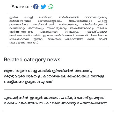
Share to :
ഇവിടെ പോസ്റ്റ് ചെയ്യുന്ന അഭിപ്രായങ്ങള്‍ വായനക്കാരുടേതു
മാത്രമാണ്,നമ്മൾ ഓണ്ലൈന്റേതല്ല. അഭിപ്രായങ്ങളുടെ പൂർണ്ണ
ഉത്തരവാദിത്തം രചയിതാവിനാണ്. വാര്‍ത്തകളോടു പ്രതികരിക്കുന്നവര്‍
അശ്ലീലവും അസഭ്യവും നിയമവിരുദ്ധവും അപകീര്‍ത്തികരവും സ്പര്‍ധ
വളര്‍ത്തുന്നതുമായ പരാമര്‍ശങ്ങള്‍ ഒഴിവാക്കുക. വ്യക്തിപരമായ
അധിക്ഷേപങ്ങള്‍ പാടില്ല. ഇത്തരം അഭിപ്രായങ്ങള്‍ സൈബര്‍ നിയമപ്രകാരം
ശിക്ഷാര്‍ഹമാണ്. ഇത്തരം അഭിപ്രായ പ്രകടനത്തിന് നിയമ നടപടി
കൈക്കൊള്ളുന്നതാണ്.
Related category news
സ്വയം ഓടുന്ന ടെസ്ല കാറിൽ സ്റ്റിയറിങ്ങിൽ തലചായ്ച്ച്
ഡ്രൈവറുടെ സുഖനിദ്ര; കാനഡയിലെ ഹൈവേയിൽ നിന്നുള്ള
ഞെട്ടിക്കുന്ന ദൃശ്യങ്ങൾ പുറത്ത്
എഡ്മൻ്റണിൽ ഇന്ത്യൻ വംശജനായ ലിക്വർ ഷോപ്പ് ഉടമയുടെ
കൊലപാതകത്തിൽ 22-കാരനെ അറസ്റ്റ് ചെയ്ത് പൊലീസ്