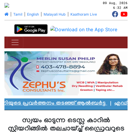
09 Aug, 2026
6:32 AM
|
Tamil
|
English
|
Malayali Hub
|
Kaathoram Live
ിയുടെ പ്രവർത്തനം തടഞ്ഞ് ആൽബർട്ട
|
എഡ്മൻ്റണ
സ്വയം ഓടുന്ന ടെസ്ല കാറിൽ
സ്റ്റിയറിങ്ങിൽ തലചായ്ച്ച് ഡ്രൈവറുടെ