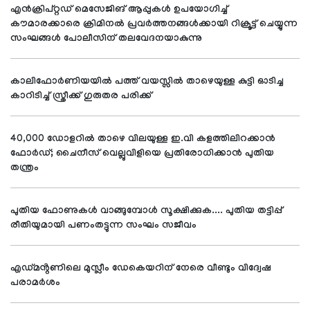
എൻക്രിപ്റ്റഡ് മെസേജിങ് ആപ്പുകൾ ഉപയോഗിച്ച്
കൗമാരക്കാരെ ക്രിമിനൽ പ്രവർത്തനങ്ങൾക്കായി റിക്രൂട്ട് ചെയ്യുന്ന
സംഘങ്ങൾ പോലീസിന് തലവേദനയാകുന്നു
കാലിഫോർണിയയിൽ പത്ത് വയസ്സിൽ താഴെയുള്ള കുട്ടി ഓടിച്ച
കാറിടിച്ച് സ്ത്രീക്ക് ഗുരുതര പരിക്ക്
40,000 ഡോളറിൽ താഴെ വിലയുള്ള ഇ.വി കളത്തിലിറക്കാൻ
ഫോർഡ്; ചൈനീസ് വെല്ലുവിളിയെ പ്രതിരോധിക്കാൻ പുതിയ
തന്ത്രം
പുതിയ ഫോണുകൾ വാങ്ങുമ്പോൾ സൂക്ഷിക്കുക.... പുതിയ തട്ടിപ്പ്
രീതിയുമായി പണംതട്ടുന്ന സംഘം സജീവം
എഡ്മൻ്റണിലെ മുസ്ലീം ഡേകെയറിന് നേരെ വീണ്ടും വിദ്വേഷ
പരാമർശം