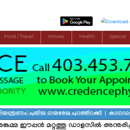
Food / Travel
Movies
Health
Special
പുതിയ നയരേഖ പുറത്തിറക്കി
|
കാനഡയെ കണ്ണീരില
തങ്കമ്മ ഈപ്പന്‍ മറ്റത്തു ഡാളസില്‍ അന്തരിച്ച