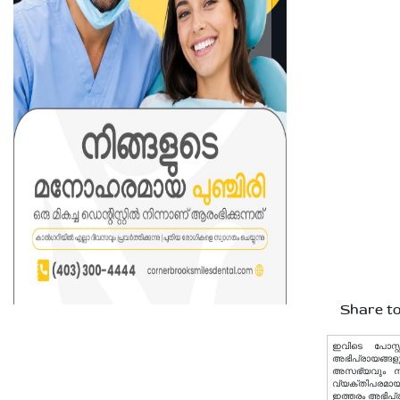
Share to
ഇവിടെ പോസ്റ്
അഭിപ്രായങ്ങളു
അസഭ്യവും നിയമ
വ്യക്തിപരമായ 
ഇത്തരം അഭിപ്