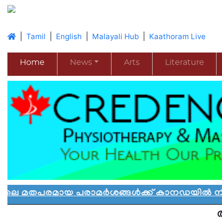
|
|
|
|
Tamil
English
Malayali Hub
Kaathoram Live
Home
News
Arts
Literature
മായ പരാമർശങ്ങൾക്ക് കാനഡയിൽ നിയന്ത്രണം: 