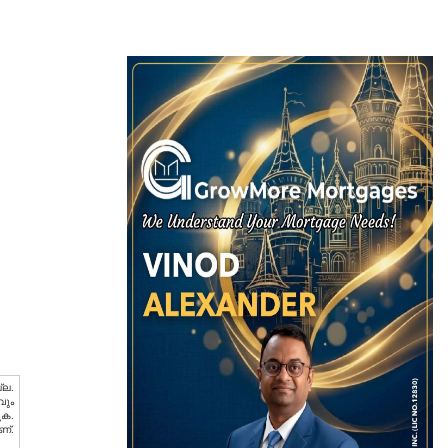
്ല.
വും
ുക.
ണ്.