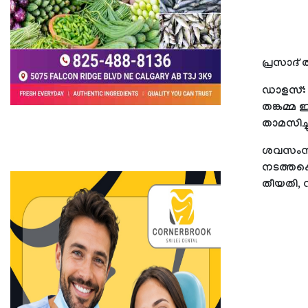
പ്രസാദ് 
ഡാളസ്: 
തങ്കമ്മ 
താമസിച്ച
ശവസംസ്‌
നടത്തപ്പ
തീയതി, സ