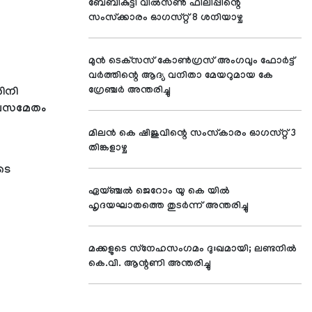
ബേബികുട്ടി വില്‍സണ്‍ ഫിലിപ്പിന്റെ
സംസ്‌ക്കാരം ഓഗസ്റ്റ് 8 ശനിയാഴ്ച
മുന്‍ ടെക്‌സസ് കോണ്‍ഗ്രസ് അംഗവും ഫോര്‍ട്ട്
വര്‍ത്തിന്റെ ആദ്യ വനിതാ മേയറുമായ കേ
ഗ്രേഞ്ചര്‍ അന്തരിച്ചു
ശിനി
ടുംബസമേതം
മിലന്‍ കെ ഷിജുവിന്റെ സംസ്‌കാരം ഓഗസ്റ്റ് 3
തിങ്കളാഴ്ച
ടെ
ഏയ്ഞ്ചല്‍ ജെറോം യു കെ യില്‍
ഹൃദയഘാതത്തെ തുടര്‍ന്ന് അന്തരിച്ചു
മക്കളുടെ സ്‌നേഹസംഗമം ദുഃഖമായി; ലണ്ടനില്‍
കെ.വി. ആന്റണി അന്തരിച്ചു