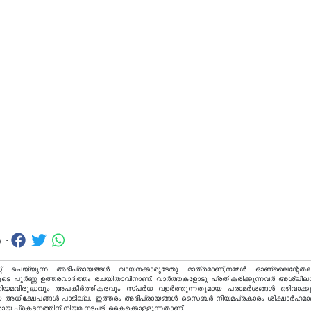
 :
റ് ചെയ്യുന്ന അഭിപ്രായങ്ങള്‍ വായനക്കാരുടേതു മാത്രമാണ്,നമ്മൾ ഓണ്ലൈന്റേതല
ടെ പൂർണ്ണ ഉത്തരവാദിത്തം രചയിതാവിനാണ്. വാര്‍ത്തകളോടു പ്രതികരിക്കുന്നവര്‍ അശ്ലീല
വിരുദ്ധവും അപകീര്‍ത്തികരവും സ്പര്‍ധ വളര്‍ത്തുന്നതുമായ പരാമര്‍ശങ്ങള്‍ ഒഴിവാക്ക
അധിക്ഷേപങ്ങള്‍ പാടില്ല. ഇത്തരം അഭിപ്രായങ്ങള്‍ സൈബര്‍ നിയമപ്രകാരം ശിക്ഷാര്‍ഹമാ
രായ പ്രകടനത്തിന് നിയമ നടപടി കൈക്കൊള്ളുന്നതാണ്.