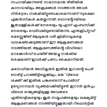
സഹായിക്കുന്നുണ്ട്. സമാനമായ രീതിയിൽ
കാനഡയിലും അക്രമങ്ങൾ നടത്താൻ അവർ
നിർദ്ദേശം നൽകിയിട്ടുണ്ടാകാമെന്നാണ് സുരക്ഷാ
ഏജൻസികൾ കരുതുന്നത്. ടൊറൻ്റോയിലെ
ജൂതപ്പള്ളികൾക്ക് നേരെയും യു.എസ് എംബസിക്ക്
നേരെയും വെടിവയ്പ്പുണ്ടായിരുന്നു. എൻക്രിപ്റ്റഡ്
മെസ്സേജിങ് ആപ്പുകൾ വഴി ക്രിമിനലുകളെ
വാടകയ്‌ക്കെടുത്താണ് ഈ ആക്രമണങ്ങൾ
നടത്തിയത്. ആക്രമണത്തിൻ്റെ വീഡിയോ
റെക്കോർഡ് ചെയ്ത് അയച്ചു നൽകിയ
ശേഷമാണ് ഇവർക്ക് പണം കൈമാറിയത്.
കനേഡിയൻ അധികൃതർ ഇതിൽ ഇറാൻ്റെ പേര്
നേരിട്ട് പറഞ്ഞിട്ടില്ലെങ്കിലും, ഒരു "വിദേശ
ശക്തി"ക്ക് ഇതിൽ പങ്കുണ്ടെന്ന് പോലീസ്
ഉദ്യോഗസ്ഥർ വ്യക്തമാക്കിയിട്ടുണ്ട്. ഇറാൻ മുൻപും
വിദേശ രാജ്യങ്ങളിലുള്ള അവരുടെ
എതിരാളികളെയും ജൂത സമൂഹങ്ങളെയും ലക്ഷ്യമിട്ട്
ആക്രമണങ്ങൾ നടത്തിയിട്ടുള്ളതായി റിപ്പോർട്ടിൽ