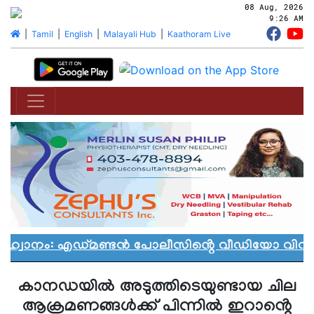
08 Aug, 2026
9:26 AM
|
Tamil
|
English
|
Malayali Hub
|
Kaathoram Live
ഹ്വാനം: എഡ്മണ്ടൻ പോലീസിൻ്റെ വീഡിയോ വിവാദത്
കാനഡയിൽ അടുത്തിടെയുണ്ടായ ചില
ആക്രമണങ്ങൾക്ക് പിന്നിൽ ഇറാൻ്റെ