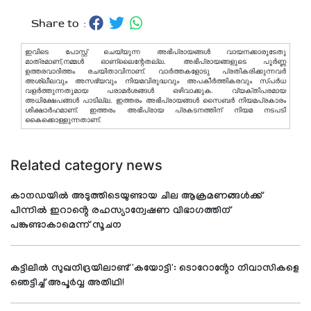
Share to :
ഇവിടെ പോസ്റ്റ് ചെയ്യുന്ന അഭിപ്രായങ്ങള്‍ വായനക്കാരുടേതു
മാത്രമാണ്,നമ്മൾ ഓണ്ലൈന്റേതല്ല. അഭിപ്രായങ്ങളുടെ പൂർണ്ണ
ഉത്തരവാദിത്തം രചയിതാവിനാണ്. വാര്‍ത്തകളോടു പ്രതികരിക്കുന്നവര്‍
അശ്ലീലവും അസഭ്യവും നിയമവിരുദ്ധവും അപകീര്‍ത്തികരവും സ്പര്‍ധ
വളര്‍ത്തുന്നതുമായ പരാമര്‍ശങ്ങള്‍ ഒഴിവാക്കുക. വ്യക്തിപരമായ
അധിക്ഷേപങ്ങള്‍ പാടില്ല. ഇത്തരം അഭിപ്രായങ്ങള്‍ സൈബര്‍ നിയമപ്രകാരം
ശിക്ഷാര്‍ഹമാണ്. ഇത്തരം അഭിപ്രായ പ്രകടനത്തിന് നിയമ നടപടി
കൈക്കൊള്ളുന്നതാണ്.
Related category news
കാനഡയിൽ അടുത്തിടെയുണ്ടായ ചില ആക്രമണങ്ങൾക്ക്
പിന്നിൽ ഇറാൻ്റെ രഹസ്യാന്വേഷണ വിഭാഗത്തിന്
പങ്കുണ്ടാകാമെന്ന് സൂചന
കട്ടിലിൽ സുഖനിദ്രയിലാണ്ട് 'കയോട്ടി': ടൊറോൻ്റോ നിവാസികളെ
ഞെട്ടിച്ച് അപൂർവ്വ അതിഥി!