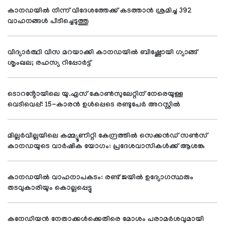
കാനഡയിൽ നിന്ന് വിദേശത്തേക്ക് കടത്താൻ ശ്രമിച്ച 392
വാഹനങ്ങൾ പിടിച്ചെടുത്തു
വിദ്യാര്‍ത്ഥി വിസ മറയാക്കി കാനഡയില്‍ ബിഷ്ണോയി ഗ്യാങ്ങ്
ശൃംഖല; രഹസ്യ റിപ്പോര്‍ട്ട്
ടൊറൻ്റോയിലെ യു.എസ് കോൺസുലേറ്റിന് നേരെയുള്ള
വെടിവെപ്പ്: 15-കാരൻ ഉൾപ്പെടെ രണ്ടുപേർ അറസ്റ്റിൽ
മില്ലർവില്ലയിലെ കമ്മ്യൂണിറ്റി കേന്ദ്രത്തിൽ സെക്കൻഡ് സൺസ്
കാനഡയുടെ വാർഷിക യോഗം: പ്രദേശവാസികൾക്ക് ആശങ്ക
കാനഡയിൽ വാഹനാപകടം: രണ്ട് ജയിൽ ഉദ്യോഗസ്ഥരും
തടവുകാരിയും കൊല്ലപ്പെട്ടു
കനേഡിയൻ നേതാക്കൾക്കെതിരെ മോശം പരാമർശവുമായി