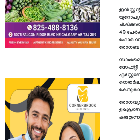
ഇന്‍സ്റ്
യൂറോപ്യന
ചികിത്സയ
49 പേര്‍
ഫോര്‍ ഡി
രോഗബാധി
സാല്‍മൊണ
സേഫ്റ്റി 
എസ്റ്റോണ
നെതര്‍ലാ
കേസുകള്‍ 
രോഗവ്യാ
ഉക്രെയ്‌
കരുതുന്ന