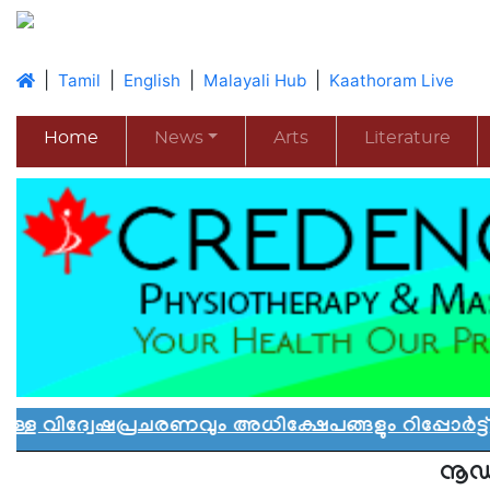
|
|
|
|
Tamil
English
Malayali Hub
Kaathoram Live
Home
News
Arts
Literature
ഷപ്രചരണവും അധിക്ഷേപങ്ങളും റിപ്പോർട്ട് ചെയ്
നൂഡ