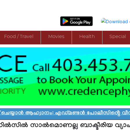
Food / Travel
Movies
Health
Special
യാൻ ആഹ്വാനം: എഡ്മണ്ടൻ പോലീസിൻ്റെ വീഡിയോ വ
ില്‍സില്‍ സാല്‍മൊണല്ല ബാക്ടീരിയ വ്യാ