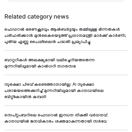
Related category news
ഫെഡറൽ ഭരണകൂടവും ആൽബർട്ടയും തമ്മിലുള്ള ഭിന്നതകൾ
പരിഹരിക്കാൻ മുൻകൈയെടുത്ത് പ്രധാനമന്ത്രി മാർക്ക് കാർണി;
പുതിയ എണ്ണ പൈപ്പ്‌ലൈൻ പദ്ധതി പ്രഖ്യാപിച്ചു
ബാറ്ററികൾ അലക്ഷ്യമായി വലിച്ചെറിയരുതെന്ന
മുന്നറിയിപ്പുമായി കാൽഗറി നഗരസഭ
സുരക്ഷാ പിഴവ് കണ്ടെത്താനായില്ല: AI സുരക്ഷാ
പരാജയത്തെക്കുറിച്ച് മുന്നറിയിപ്പുമായി കാനഡയിലെ
ബിറ്റ്‌കോയിൻ കമ്പനി
സെപ്റ്റംബറിലെ ഫെഡറൽ ഇന്ധന നികുതി വർധനവ്.
കാനഡയിൽ ജനവികാരം ശക്തമാകുന്നതായി സർവേ