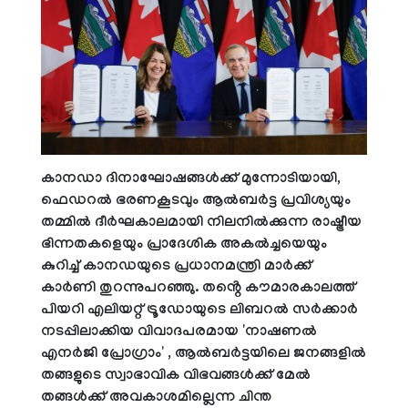
കാനഡാ ദിനാഘോഷങ്ങൾക്ക് മുന്നോടിയായി,
ഫെഡറൽ ഭരണകൂടവും ആൽബർട്ട പ്രവിശ്യയും
തമ്മിൽ ദീർഘകാലമായി നിലനിൽക്കുന്ന രാഷ്ട്രീയ
ഭിന്നതകളെയും പ്രാദേശിക അകൽച്ചയെയും
കുറിച്ച് കാനഡയുടെ പ്രധാനമന്ത്രി മാർക്ക്
കാർണി തുറന്നുപറഞ്ഞു. തൻ്റെ കൗമാരകാലത്ത്
പിയറി എലിയറ്റ് ട്രൂഡോയുടെ ലിബറൽ സർക്കാർ
നടപ്പിലാക്കിയ വിവാദപരമായ 'നാഷണൽ
എനർജി പ്രോഗ്രാം' , ആൽബർട്ടയിലെ ജനങ്ങളിൽ
തങ്ങളുടെ സ്വാഭാവിക വിഭവങ്ങൾക്ക് മേൽ
തങ്ങൾക്ക് അവകാശമില്ലെന്ന ചിന്ത