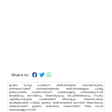
Share to :
ഇവിടെ പോസ്റ്റ് ചെയ്യുന്ന അഭിപ്രായങ്ങള്‍ വായനക്കാരുടേതു
മാത്രമാണ്,നമ്മൾ ഓണ്ലൈന്റേതല്ല. അഭിപ്രായങ്ങളുടെ പൂർണ്ണ
ഉത്തരവാദിത്തം രചയിതാവിനാണ്. വാര്‍ത്തകളോടു പ്രതികരിക്കുന്നവര്‍
അശ്ലീലവും അസഭ്യവും നിയമവിരുദ്ധവും അപകീര്‍ത്തികരവും സ്പര്‍ധ
വളര്‍ത്തുന്നതുമായ പരാമര്‍ശങ്ങള്‍ ഒഴിവാക്കുക. വ്യക്തിപരമായ
അധിക്ഷേപങ്ങള്‍ പാടില്ല. ഇത്തരം അഭിപ്രായങ്ങള്‍ സൈബര്‍ നിയമപ്രകാരം
ശിക്ഷാര്‍ഹമാണ്. ഇത്തരം അഭിപ്രായ പ്രകടനത്തിന് നിയമ നടപടി
കൈക്കൊള്ളുന്നതാണ്.