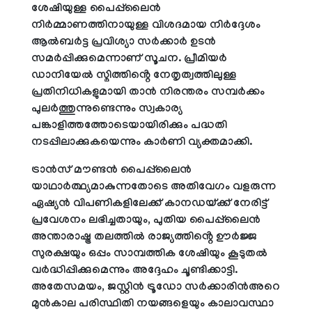
ശേഷിയുള്ള പൈപ്പ്‌ലൈൻ
നിർമ്മാണത്തിനായുള്ള വിശദമായ നിർദ്ദേശം
ആൽബർട്ട പ്രവിശ്യാ സർക്കാർ ഉടൻ
സമർപ്പിക്കുമെന്നാണ് സൂചന. പ്രീമിയർ
ഡാനിയേൽ സ്മിത്തിൻ്റെ നേതൃത്വത്തിലുള്ള
പ്രതിനിധികളുമായി താൻ നിരന്തരം സമ്പർക്കം
പുലർത്തുന്നുണ്ടെന്നും സ്വകാര്യ
പങ്കാളിത്തത്തോടെയായിരിക്കും പദ്ധതി
നടപ്പിലാക്കുകയെന്നും കാർണി വ്യക്തമാക്കി.
ട്രാൻസ് മൗണ്ടൻ പൈപ്പ്‌ലൈൻ
യാഥാർത്ഥ്യമാകുന്നതോടെ അതിവേഗം വളരുന്ന
ഏഷ്യൻ വിപണികളിലേക്ക് കാനഡയ്ക്ക് നേരിട്ട്
പ്രവേശനം ലഭിച്ചതായും, പുതിയ പൈപ്പ്‌ലൈൻ
അന്താരാഷ്ട്ര തലത്തിൽ രാജ്യത്തിൻ്റെ ഊർജ്ജ
സുരക്ഷയും ഒപ്പം സാമ്പത്തിക ശേഷിയും കൂടുതൽ
വർദ്ധിപ്പിക്കുമെന്നും അദ്ദേഹം ചൂണ്ടിക്കാട്ടി.
അതേസമയം, ജസ്റ്റിൻ ട്രൂഡോ സർക്കാരിൻഅറെ
മുൻകാല പരിസ്ഥിതി നയങ്ങളെയും കാലാവസ്ഥാ