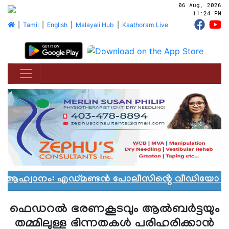
06 Aug, 2026
11:24 PM
|
Tamil
|
English
|
Malayali Hub
|
Kaathoram Live
 ആഹ്വാനം: എഡ്മണ്ടൻ പോലീസിൻ്റെ വീഡിയോ വിവാ
ഫെഡറൽ ഭരണകൂടവും ആൽബർട്ടയും
തമ്മിലുള്ള ഭിന്നതകൾ പരിഹരിക്കാൻ