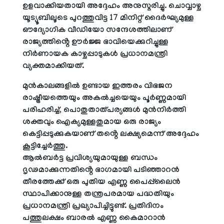
ഉളവാക്കിയതായി അദ്ദേഹം അനുസ്മരിച്ചു. ചൊവ്വാഴ്ച
യൂട്യൂബിലൂടെ പുറത്തുവിട്ട 17 മിനിറ്റ് ദൈർഘ്യമുള്ള
ഔദ്യോഗിക വീഡിയോ സന്ദേശത്തിലാണ്
രാജ്യത്തിൻ്റെ ഊർജ്ജ ഭാവിയെക്കുറിച്ചുള്ള
നിർണായക കാഴ്ചപ്പാടുകൾ പ്രധാനമന്ത്രി
വ്യക്തമാക്കിയത്.
മുൻകാലങ്ങളിൽ ഉണ്ടായ ഇത്തരം വിഭജന
രാഷ്ട്രീയത്തെയും അകൽച്ചയെയും പൂർണ്ണമായി
പരിഹരിച്ച്, പൊതുതാത്പര്യങ്ങൾ മുൻനിർത്തി
ശക്തവും ഐക്യമുള്ളതുമായ ഒരു രാജ്യം
കെട്ടിപ്പടുക്കുകയാണ് തൻ്റെ ലക്ഷ്യമെന്ന് അദ്ദേഹം
കൂട്ടിച്ചേർത്തു.
ആൽബർട്ട പ്രവിശ്യയുമായുള്ള ബന്ധം
ദൃഢമാക്കുന്നതിൻ്റെ ഭാഗമായി പടിഞ്ഞാറൻ
തീരത്തേക്ക് ഒരു പുതിയ എണ്ണ പൈപ്പ്‌ലൈൻ
സ്ഥാപിക്കാനുള്ള തന്ത്രപരമായ പദ്ധതിയും
പ്രധാനമന്ത്രി പ്രഖ്യാപിച്ചിട്ടുണ്ട്. പ്രതിദിനം
പത്തുലക്ഷം ബാരൽ എണ്ണ കൈമാറാൻ