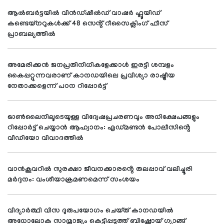
ആൽബർട്ടയിൽ വിൻഡ്‌ഷീൽഡ് വാഷർ ഫ്ലൂയിഡ്
കണ്ടെയ്നറുകൾക്ക് 48 സെൻ്റ് റീസൈക്ലിംഗ് ഫീസ്
പ്രാബല്യത്തിൽ
അമേരിക്കൻ ജനപ്രതിനിധികളേക്കാൾ ഇരട്ടി ശമ്പളം
കൈപ്പറ്റുന്നവരാണ് കാനഡയിലെ പ്രവിശ്യാ രാഷ്ട്രീയ
നേതാക്കളെന്ന് പഠന റിപ്പോർട്ട്
ഓൺലൈനിലൂടെയുള്ള വിദ്വേഷപ്രചരണവും അധിക്ഷേപങ്ങളും
റിപ്പോർട്ട് ചെയ്യാൻ ആഹ്വാനം: എഡ്മണ്ടൻ പോലീസിൻ്റെ
വീഡിയോ വിവാദത്തിൽ
വാൻകൂവറിൽ സുരക്ഷാ ജീവനക്കാരൻ്റെ തലപ്പാവ് വലിച്ചൂരി
മർദ്ദനം: വംശീയാക്രമണമെന്ന് സംശയം
വിദ്യാർത്ഥി വിസ ദുരുപയോഗം ചെയ്ത് കാനഡയിൽ
അധോലോക സാമ്രാജ്യം കെട്ടിപ്പടുത്ത് ബിഷ്ണോയ് ഗ്യാങ്ങ്