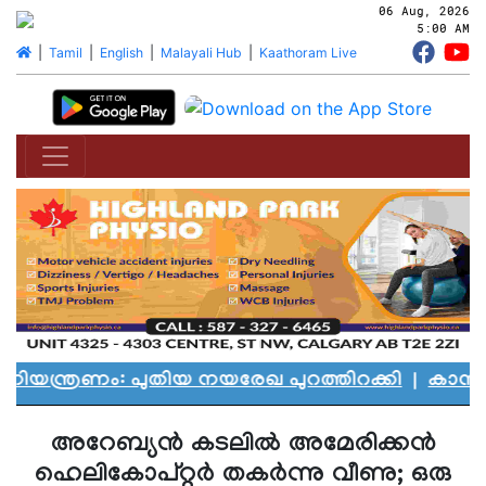
06 Aug, 2026
5:00 AM
|
Tamil
|
English
|
Malayali Hub
|
Kaathoram Live
്രണം: പുതിയ നയരേഖ പുറത്തിറക്കി
|
കാനഡയെ ക
അറേബ്യന്‍ കടലില്‍ അമേരിക്കന്‍
ഹെലികോപ്റ്റര്‍ തകര്‍ന്നു വീണു; ഒരു