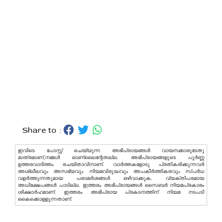
Share to :
ഇവിടെ പോസ്റ്റ് ചെയ്യുന്ന അഭിപ്രായങ്ങള്‍ വായനക്കാരുടേതു
മാത്രമാണ്,നമ്മൾ ഓണ്ലൈന്റേതല്ല. അഭിപ്രായങ്ങളുടെ പൂർണ്ണ
ഉത്തരവാദിത്തം രചയിതാവിനാണ്. വാര്‍ത്തകളോടു പ്രതികരിക്കുന്നവര്‍
അശ്ലീലവും അസഭ്യവും നിയമവിരുദ്ധവും അപകീര്‍ത്തികരവും സ്പര്‍ധ
വളര്‍ത്തുന്നതുമായ പരാമര്‍ശങ്ങള്‍ ഒഴിവാക്കുക. വ്യക്തിപരമായ
അധിക്ഷേപങ്ങള്‍ പാടില്ല. ഇത്തരം അഭിപ്രായങ്ങള്‍ സൈബര്‍ നിയമപ്രകാരം
ശിക്ഷാര്‍ഹമാണ്. ഇത്തരം അഭിപ്രായ പ്രകടനത്തിന് നിയമ നടപടി
കൈക്കൊള്ളുന്നതാണ്.