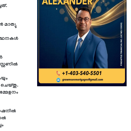
ത്.
‍ മാത്യു
‍ത്ഥനകള്‍
്‍
റ്റണില്‍
കയും
ം ചെയ്തു.
മ്മേളനം
െഷനില്‍
ല്‍
വം