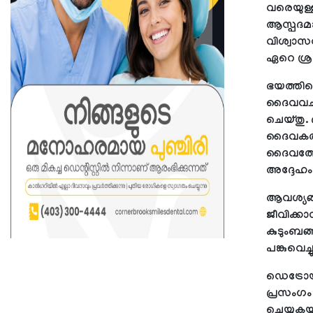
വരെയുള്ള
ആസ്പദമാ
വിശ്വാസ
ഏറെ ശ്ര
ഭയത്തിന്റ
ദൈവവചന
ചെയ്തു. 
ദൈവകരുണ
ദൈവത്തോ
അദ്ദേഹം ഓര
ആവശ്യങ്
ജീവിക്കാന
കുടുംബങ്
പങ്കുവെച
ഡെട്രോയ
പ്രസംഗം
ചെയ്യുകയു