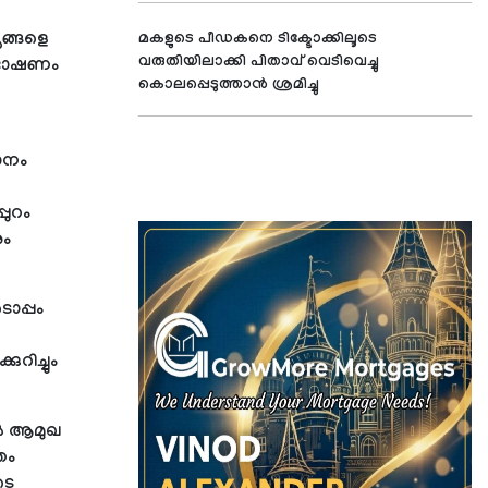
യങ്ങളെ
മകളുടെ പീഡകനെ ടിക്ടോക്കിലൂടെ
വരുതിയിലാക്കി പിതാവ് വെടിവെച്ചു
്രഭാഷണം
കൊലപ്പെടുത്താന്‍ ശ്രമിച്ചു
ാനം
പുറം
ും
ൊപ്പം
റിച്ചും
ല്‍ ആമുഖ
തം
ടെ