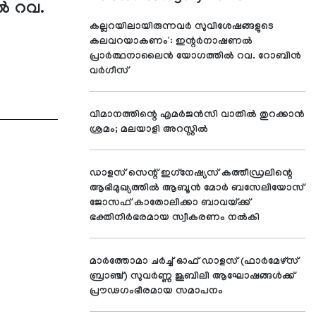
്‍ റവ.
കല്ലറയിലായിരുന്നവര്‍ സുവിശേഷങ്ങളുടെ
കലവറയാകണം': ഇന്റര്‍നാഷണല്‍
പ്രാര്‍ത്ഥനാലൈന്‍ യോഗത്തില്‍ റവ. റോബിന്‍
വര്‍ഗീസ്
വിമാനത്തിന്റെ എമര്‍ജന്‍സി വാതില്‍ തുറക്കാന്‍
ശ്രമം; മലയാളി അറസ്റ്റില്‍
ഡാളസ് സെന്റ് ഇഗ്‌നേഷ്യസ് കത്തീഡ്രലിന്റെ
ആഭിമുഖ്യത്തില്‍ ആബൂന്‍ മോര്‍ ബസേലിയോസ്
ജോസഫ് കാതോലിക്കാ ബാവയ്ക്ക്
ഭക്തിനിര്‍ഭരമായ സ്വീകരണം നല്‍കി
മാര്‍ത്തോമാ ചര്‍ച്ച് ഓഫ് ഡാളസ് (ഫാര്‍മേഴ്സ്
ബ്രാഞ്ച്) സുവര്‍ണ്ണ ജൂബിലി ആഘോഷങ്ങള്‍ക്ക്
പ്രൗഢഗംഭീരമായ സമാപനം