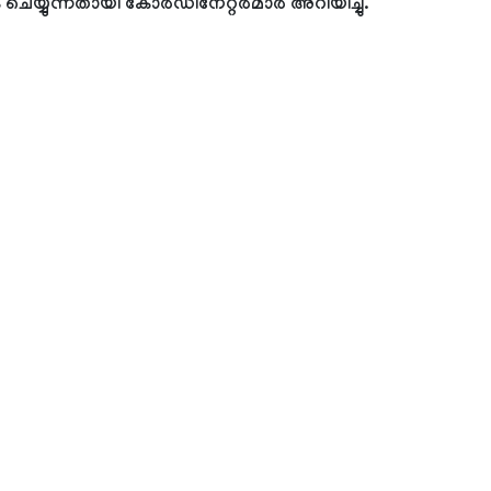
ചെയ്യുന്നതായി കോര്‍ഡിനേറ്റര്‍മാര്‍ അറിയിച്ചു.