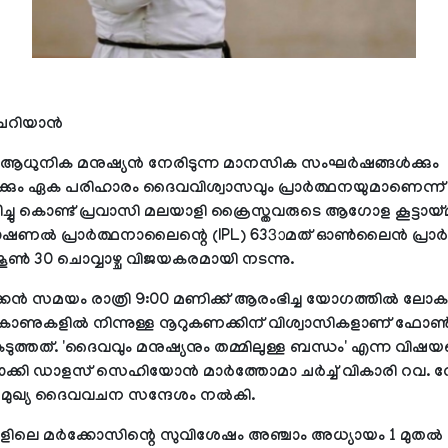
ചെറിയാന്‍
ആധുനിക മനുഷ്യന്‍ നേരിടുന്ന മാനസിക സംഘര്‍ഷങ്ങള്‍ക്കും
‍ക്കും ഏക പരിഹാരം ദൈവവിശ്വാസവും പ്രാര്‍ത്ഥനയുമാണെന്ന്
പ്പിച്ചു കൊണ്ട് പ്രവാസി മലയാളി ക്രൈസ്തവരുടെ ആഗോള കൂട്ടാ
ാഷണല്‍ പ്രാര്‍ത്ഥനാലൈന്റെ (IPL) 633ാമത് ഓണ്‍ലൈന്‍ പ്രാര്
ണ്‍ 30 ചൊവ്വാഴ്ച വിജയകരമായി നടന്നു.
കന്‍ സമയം രാത്രി 9:00 മണിക്ക് ആരംഭിച്ച യോഗത്തില്‍ ലോകത
ോണുകളില്‍ നിന്നുള്ള നൂറുകണക്കിന് വിശ്വാസികളാണ് ഫോണ്
െടുത്തത്. 'ദൈവവും മനുഷ്യനും തമ്മിലുള്ള ബന്ധം' എന്ന വിഷ
ക്കി ഡാളസ് സെഹിയോന്‍ മാര്‍ത്തോമാ ചര്‍ച്ച് വികാരി റവ. 
് മുഖ്യ ദൈവവചന സന്ദേശം നല്‍കി.
െ മര്‍ക്കോസിന്റെ സുവിശേഷം അഞ്ചാം അധ്യായം 1 മുതല്‍