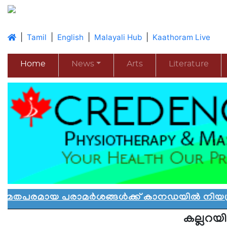
|
|
|
|
Tamil
English
Malayali Hub
Kaathoram Live
Home
News
Arts
Literature
രാമർശങ്ങൾക്ക് കാനഡയിൽ നിയന്ത്രണം: പുതിയ
കല്ലറയ