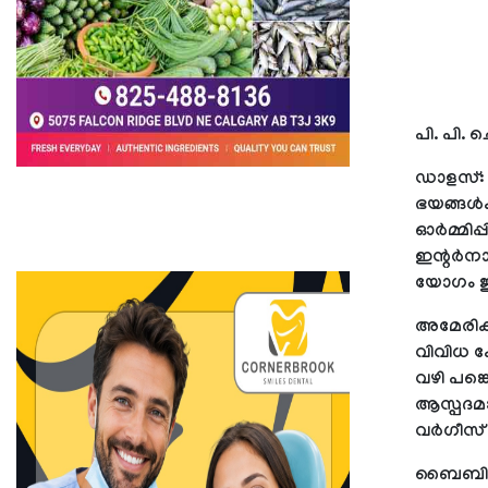
പി. പി. 
ഡാളസ്: 
ഭയങ്ങള്
ഓര്‍മ്മി
ഇന്റര്‍ന
യോഗം ജൂ
അമേരിക്
വിവിധ ക
വഴി പങ്ക
ആസ്പദമാ
വര്‍ഗീസ
ബൈബിളില