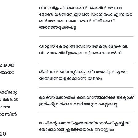
റവ. ബിജു പി. സൈമണ്‍, ഷെലിന്‍ അന്നാ
ജോണ്‍ വര്‍ഗീസ്, ഈപ്പന്‍ ഡാനിയല്‍ എന്നിവര്‍
മാര്‍ത്തോമാ സഭാ കൗണ്‍സിലിലേക്ക്
തിരഞ്ഞെടുക്കപ്പെട്ടു
ഡാളസ് കേരള അസോസിയേഷന്‍ മേയര്‍ വി.
വി. രാജേഷിന് ഉജ്ജ്വല സ്വീകരണം നല്‍കി
യ്മയായ
‍ത്ഥനാ
മിഷിഗണ്‍ സെനറ്റ് പ്രൈമറി: അബ്ദുള്‍ എല്‍-
സയീദിന് തിളക്കമാര്‍ന്ന വിജയം
്തിന്റെ
മെക്‌സിക്കോയില്‍ ലൈവ് സ്ട്രീമിനിടെ ടിക്ടോക്
‍ ലൈന്‍
ഇന്‍ഫ്‌ളുവന്‍സര്‍ വെടിയേറ്റ് കൊല്ലപ്പെട്ടു
യത്തെ
റോബിന്‍
ട്രംപിന്റെ ലോസ് ഏഞ്ചല്‍സ് ഗോള്‍ഫ് ക്ലബ്ബില്‍
തോക്കുമായി എത്തിയയാള്‍ അറസ്റ്റില്‍
 20