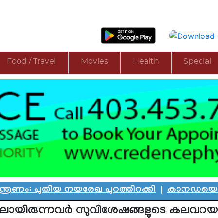
Food / Travel
Movies
Health
Special
 നയരേഖ പുറത്തിറക്കി
|
കാനഡയെ കണ്ണീരിലാഴ്ത്ത
ിലായിരുന്നവര്‍ സുവിശേഷങ്ങളുടെ കലവറ