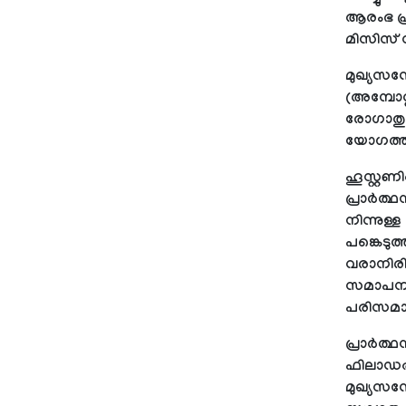
ആരംഭ പ്
മിസിസ് സ
മുഖ്യസന്ദ
(അമ്പോറ
രോഗാതുരര്
യോഗത്തില
ഹൂസ്റ്റണി
പ്രാര്‍ത
നിന്നുള്
പങ്കെടുത്
വരാനിരിക്
സമാപന പ
പരിസമാപ
പ്രാര്‍
ഫിലാഡല്‍
മുഖ്യസന്