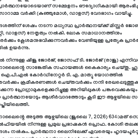
രാര്‍ത്ഥനയോടെയാണ് സമ്മേളനം ഔദ്യോഗികമായി ആരംഭിച്ച
ാറാമ്മ വര്‍ക്കി (കുഞ്ഞുമോള്‍, ഡാളസ്) വേദഭാഗം വായിച്ചു.
േശത്തിന് ശേഷം നടന്ന മധ്യസ്ഥ പ്രാര്‍ത്ഥനയ്ക്ക് മിസ്റ്റര്‍ ജോണ്
്റി, ഡാളസ്) നേതൃത്വം നല്‍കി. ലോക സമാധാനത്തിനും
‍ക്കും ക്ലേശമനുഭവിക്കുന്നവര്‍ക്കും വേണ്ടിയുള്ള പ്രത്യേക പ്രാര്
്‍ ഉയര്‍ന്നു.
ല്‍ നിന്നുള്ള ഷിജു ജോര്‍ജ്, ജോസഫ് ടി. ജോര്‍ജ് (രാജു) എന്നിവര
്ഥനാലൈന്റെ സാങ്കേതിക സഹായങ്ങള്‍ കൈകാര്യം ചെയ്തു. ഹൂസ്
ള ഐ.പി.എല്‍ കോര്‍ഡിനേറ്റര്‍ ടി. എ. മാത്യു യോഗത്തില്‍
തവര്‍ക്കും ക്രമീകരണങ്ങള്‍ ചെയ്തവര്‍ക്കും നന്ദി രേഖപ്പെടുത്തു
കുന്ന പ്രോഗ്രാമുകളെക്കുറിച്ചുള്ള അറിയിപ്പുകള്‍ പങ്കുവെക്കുകയു
്രാര്‍ത്ഥനയോടും ആശീര്‍വാദത്തോടും കൂടി ഈ ആഴ്ചയിലെ സ
്തിയിലെത്തി.
ത്ഥനാലൈന്റെ അടുത്ത ആഴ്ചയിലെ (ജൂലൈ 7, 2026) 634ാമത് സ
ഫിയയില്‍ നിന്നുള്ള പ്രമുഖ പ്രഭാഷകന്‍ പ്രൊഫ. കോശി തലക്ക
ദേശം നല്‍കും. പ്രാര്‍ത്ഥനാ ലൈനിലേക്ക് ഏവരെയും ഹൃദയപൂര്‍വ്