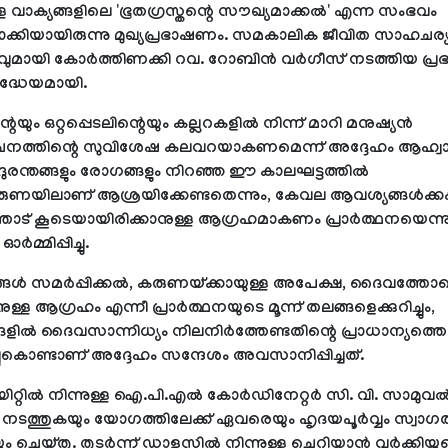
 വാക്യങ്ങളിലെ 'ഭൂതഗ്രസ്തന്റെ സൗഖ്യമാക്കല്‍' എന്ന സംഭവം
ക്കിയായിരുന്നു മുഖ്യപ്രഭാഷണം. സമകാലിക ജീവിത സാഹചര്
വുമായി കോര്‍ത്തിണക്കി റവ. റോബിന്‍ വര്‍ഗീസ് നടത്തിയ പ
ദ്ധേയമായി.
െയും ഒറ്റപ്പെടലിന്റെയും കല്ലറകളില്‍ നിന്ന് മാറി മനുഷ്യന്‍
ത്തിന്റെ സുവിശേഷ കലവറയാകണമെന്ന് അദ്ദേഹം ആഹ്വ
ദുരന്തങ്ങളും രോഗങ്ങളും നിറഞ്ഞ ഈ കാലഘട്ടത്തില്‍
യിലാണ് ആശ്രയിക്കേണ്ടതെന്നും, കേവല ആവശ്യങ്ങള്‍ക്കപ്
ട് കൂടെയായിരിക്കാനുള്ള ആഗ്രഹമാകണം പ്രാര്‍ത്ഥനയെന്ന
്‍മ്മിപ്പിച്ചു.
ങള്‍ സമര്‍പ്പിക്കല്‍, കരുണയ്ക്കായുള്ള അപേക്ഷ, ദൈവത്തോട
ുള്ള ആഗ്രഹം എന്നീ പ്രാര്‍ത്ഥനയുടെ മൂന്ന് തലങ്ങളെക്കുറിച്ചും,
ങളില്‍ ദൈവസാന്നിധ്യം നിലനിര്‍ത്തേണ്ടതിന്റെ പ്രാധാന്യത്തെക്കു
്ചുകൊണ്ടാണ് അദ്ദേഹം സന്ദേശം അവസാനിപ്പിച്ചത്.
ിറ്റില്‍ നിന്നുള്ള ഐ.പി.എല്‍ കോര്‍ഡിനേറ്റര്‍ സി. വി. സാമുവ
 നടത്തുകയും യോഗത്തിലേക്ക് ഏവരെയും ഹൃദയപൂര്‍വ്വം സ്വാഗ
ം ചെയ്തു. തുടര്‍ന്ന് ഡാളസില്‍ നിന്നുള്ള ചെറിയാന്‍ വര്‍ക്കിയു