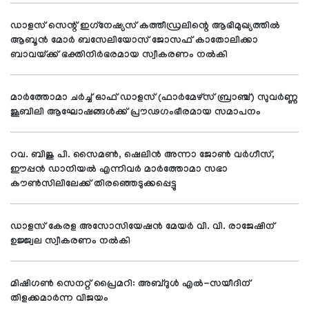
ഡാളസ് സെന്റ് ഇഗ്‌നേഷ്യസ് കത്തീഡ്രലിന്റെ ആഭിമുഖ്യത്തില്‍
ആബൂന്‍ മോര്‍ ബസേലിയോസ് ജോസഫ് കാതോലിക്കാ
ബാവയ്ക്ക് ഭക്തിനിര്‍ഭരമായ സ്വീകരണം നല്‍കി
മാര്‍ത്തോമാ ചര്‍ച്ച് ഓഫ് ഡാളസ് (ഫാര്‍മേഴ്സ് ബ്രാഞ്ച്) സുവര്‍ണ്ണ
ജൂബിലി ആഘോഷങ്ങള്‍ക്ക് പ്രൗഢഗംഭീരമായ സമാപനം
റവ. ബിജു പി. സൈമണ്‍, ഷെലിന്‍ അന്നാ ജോണ്‍ വര്‍ഗീസ്,
ഈപ്പന്‍ ഡാനിയല്‍ എന്നിവര്‍ മാര്‍ത്തോമാ സഭാ
കൗണ്‍സിലിലേക്ക് തിരഞ്ഞെടുക്കപ്പെട്ടു
ഡാളസ് കേരള അസോസിയേഷന്‍ മേയര്‍ വി. വി. രാജേഷിന്
ഉജ്ജ്വല സ്വീകരണം നല്‍കി
മിഷിഗണ്‍ സെനറ്റ് പ്രൈമറി: അബ്ദുള്‍ എല്‍-സയീദിന്
തിളക്കമാര്‍ന്ന വിജയം