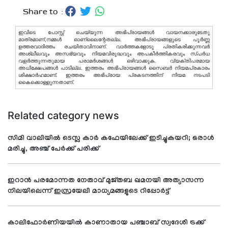
Share to :
ഇവിടെ പോസ്റ്റ് ചെയ്യുന്ന അഭിപ്രായങ്ങള്‍ വായനക്കാരുടേതു
മാത്രമാണ്,നമ്മൾ ഓണ്ലൈന്റേതല്ല. അഭിപ്രായങ്ങളുടെ പൂർണ്ണ
ഉത്തരവാദിത്തം രചയിതാവിനാണ്. വാര്‍ത്തകളോടു പ്രതികരിക്കുന്നവര്‍
അശ്ലീലവും അസഭ്യവും നിയമവിരുദ്ധവും അപകീര്‍ത്തികരവും സ്പര്‍ധ
വളര്‍ത്തുന്നതുമായ പരാമര്‍ശങ്ങള്‍ ഒഴിവാക്കുക. വ്യക്തിപരമായ
അധിക്ഷേപങ്ങള്‍ പാടില്ല. ഇത്തരം അഭിപ്രായങ്ങള്‍ സൈബര്‍ നിയമപ്രകാരം
ശിക്ഷാര്‍ഹമാണ്. ഇത്തരം അഭിപ്രായ പ്രകടനത്തിന് നിയമ നടപടി
കൈക്കൊള്ളുന്നതാണ്.
Related category news
സിമി വാലിയില്‍ ടെസ്ല കാര്‍ കഫേയിലേക്ക് ഇടിച്ചുകയറി; ഒരാള്‍
മരിച്ചു, അഞ്ച് പേര്‍ക്ക് പരിക്ക്
ഇറാന്‍ പരമോന്നത നേതാവ് മുജ്തബ ഖമനയി അത്യാസന്ന
നിലയിലെന്ന് ഇസ്രയേലി മാധ്യമങ്ങളുടെ റിപ്പോര്‍ട്ട്
കാലിഫോര്‍ണിയയില്‍ കാണാതായ പഞ്ചാബ് സ്വദേശി ട്രക്ക്