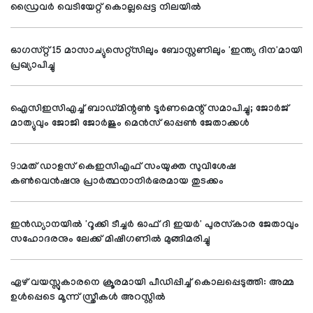
ഡ്രൈവര്‍ വെടിയേറ്റ് കൊല്ലപ്പെട്ട നിലയില്‍
ഓഗസ്റ്റ് 15 മാസാച്യുസെറ്റ്സിലും ബോസ്റ്റണിലും 'ഇന്ത്യ ദിന'മായി
പ്രഖ്യാപിച്ചു
ഐസിഇസിഎച്ച് ബാഡ്മിന്റണ്‍ ടൂര്‍ണമെന്റ് സമാപിച്ചു; ജോര്‍ജ്
മാത്യുവും ജോജി ജോര്‍ജും മെന്‍സ് ഓപ്പണ്‍ ജേതാക്കള്‍
9ാമത് ഡാളസ് കെഇസിഎഫ് സംയുക്ത സുവിശേഷ
കണ്‍വെന്‍ഷനു പ്രാര്‍ത്ഥനാനിര്‍ഭരമായ തുടക്കം
ഇന്‍ഡ്യാനയില്‍ 'റൂക്കി ടീച്ചര്‍ ഓഫ് ദി ഇയര്‍' പുരസ്‌കാര ജേതാവും
സഹോദരനും ലേക്ക് മിഷിഗണില്‍ മുങ്ങിമരിച്ചു
ഏഴ് വയസ്സുകാരനെ ക്രൂരമായി പീഡിപ്പിച്ച് കൊലപ്പെടുത്തി: അമ്മ
ഉള്‍പ്പെടെ മൂന്ന് സ്ത്രീകള്‍ അറസ്റ്റില്‍