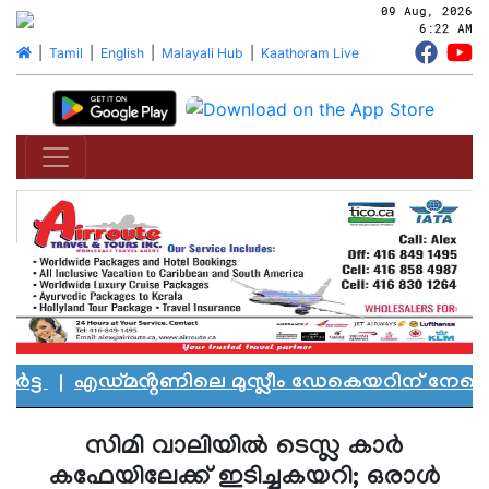
09 Aug, 2026
6:22 AM
|
Tamil
|
English
|
Malayali Hub
|
Kaathoram Live
്ട
|
എഡ്മൻ്റണിലെ മുസ്ലീം ഡേകെയറിന് നേരെ വീണ
സിമി വാലിയില്‍ ടെസ്ല കാര്‍
കഫേയിലേക്ക് ഇടിച്ചുകയറി; ഒരാള്‍