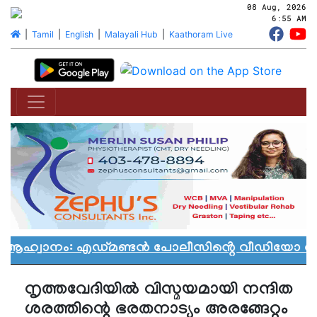
08 Aug, 2026
6:55 AM
|
Tamil
|
English
|
Malayali Hub
|
Kaathoram Live
 ആഹ്വാനം: എഡ്മണ്ടൻ പോലീസിൻ്റെ വീഡിയോ വിവാ
നൃത്തവേദിയില്‍ വിസ്മയമായി നന്ദിത
ശരത്തിന്റെ ഭരതനാട്യം അരങ്ങേറ്റം