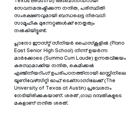
Texas Beautiful) അംബാസഡറായി
സേവനമനുഷ്ഠിക്കുന്ന നന്ദിത, പരിസ്ഥിതി
സംരക്ഷണവുമായി ബന്ധപ്പെട്ട നിരവധി
സാമൂഹിക മുന്നേറ്റങ്ങള്‍ക്ക് നേതൃത്വം
നല്‍കിയിട്ടുണ്ട്.
പ്ലാനോ ഈസ്റ്റ് സീനിയര്‍ ഹൈസ്‌കൂളില്‍ (Plano
East Senior High School) നിന്ന് ഉയര്‍ന്ന
മാര്‍ക്കോടെ (Summa Cum Laude) ഉന്നതവിജയം
കരസ്ഥമാക്കിയ നന്ദിത, കെമിക്കല്‍
എഞ്ചിനീയറിംഗ് ഉപരിപഠനത്തിനായി ഓസ്റ്റിനിലെ
യൂണിവേഴ്‌സിറ്റി ഓഫ് ടെക്‌സാസിലേക്ക് (The
University of Texas at Austin) പ്രവേശനം
നേടിയിരിക്കുകയാണ്. ശരത് ,ഗാഥ ദമ്പതികളുടെ
മകളാണ് നന്ദിത ശരത്.