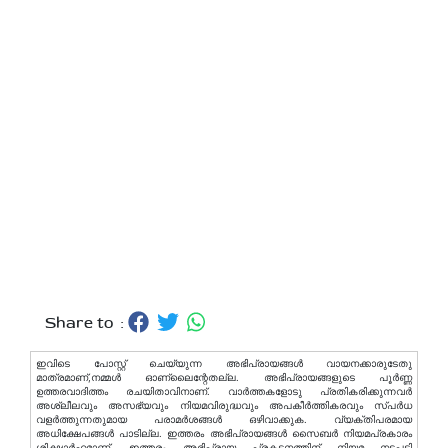
Share to :
ഇവിടെ പോസ്റ്റ് ചെയ്യുന്ന അഭിപ്രായങ്ങള്‍ വായനക്കാരുടേതു
മാത്രമാണ്,നമ്മൾ ഓണ്ലൈന്റേതല്ല. അഭിപ്രായങ്ങളുടെ പൂർണ്ണ
ഉത്തരവാദിത്തം രചയിതാവിനാണ്. വാര്‍ത്തകളോടു പ്രതികരിക്കുന്നവര്‍
അശ്ലീലവും അസഭ്യവും നിയമവിരുദ്ധവും അപകീര്‍ത്തികരവും സ്പര്‍ധ
വളര്‍ത്തുന്നതുമായ പരാമര്‍ശങ്ങള്‍ ഒഴിവാക്കുക. വ്യക്തിപരമായ
അധിക്ഷേപങ്ങള്‍ പാടില്ല. ഇത്തരം അഭിപ്രായങ്ങള്‍ സൈബര്‍ നിയമപ്രകാരം
ശിക്ഷാര്‍ഹമാണ്. ഇത്തരം അഭിപ്രായ പ്രകടനത്തിന് നിയമ നടപടി