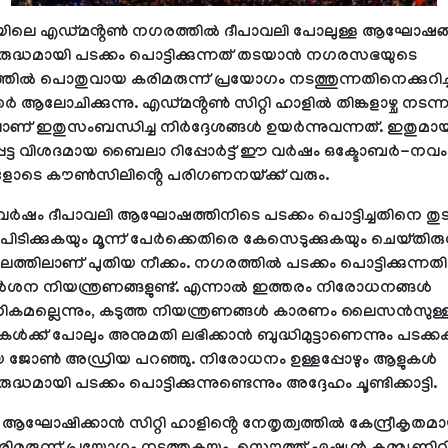
ലെ എഡ്മൻ്റൺ നഗരത്തിൽ ദീപാവലി പോലുള്ള ആഘോഷങ്ങ
ുദ്ധമായി പടക്കം പൊട്ടിക്കുന്നത് തടയാൻ നഗരസഭയുടെ
്തിൽ പൊതുവായ കരിമരുന്ന് പ്രയോഗം നടത്തുന്നതിനെക്കുറിച്ച
 ആലോചിക്കുന്നു. എഡ്മൻ്റൺ സിറ്റി ഹാളിൽ തിങ്കളാഴ്ച നടന്
ലാണ് ഇതുസംബന്ധിച്ച നിർദ്ദേശങ്ങൾ ഉയർന്നുവന്നത്. ഇതുമാ
പെട്ട വിശദമായ ബൈലാ റിപ്പോർട്ട് ഈ വർഷം ഒക്ടോബർ-ന
ളോടെ കൗൺസിലിൻ്റെ പരിഗണനയ്ക്ക് വരും.
വർഷം ദീപാവലി ആഘോഷത്തിനിടെ പടക്കം പൊട്ടിച്ചതിനെ തുടർ
ീപിടിക്കുകയും മൂന്ന് പേർക്കെതിരെ കേസെടുക്കുകയും ചെയ്തിരു
ലത്തിലാണ് പുതിയ നീക്കം. നഗരത്തിൽ പടക്കം പൊട്ടിക്കുന്നതി
ശന നിയന്ത്രണങ്ങളുണ്ട്. എന്നാൽ ഇത്തരം നിരോധനങ്ങൾ
ികമല്ലെന്നും, കടുത്ത നിയന്ത്രണങ്ങൾ കാരണം ലൈസൻസുള്
കൾക്ക് പോലും അനുമതി ലഭിക്കാൻ ബുദ്ധിമുട്ടാണെന്നും പടക്കക
 ജോൺ അഡ്രിയ പറഞ്ഞു. നിരോധനം ഉള്ളപ്പോഴും ആളുകൾ
്ധമായി പടക്കം പൊട്ടിക്കുന്നുണ്ടെന്നും അദ്ദേഹം ചൂണ്ടിക്കാട്ടി.
 ആഘോഷിക്കാൻ സിറ്റി ഹാളിൻ്റെ നേതൃത്വത്തിൽ കേന്ദ്രീകൃതമ