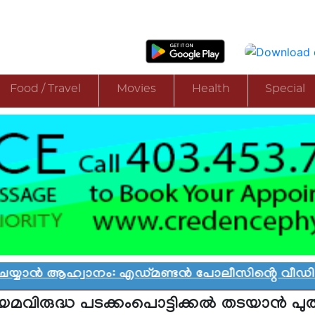
Food / Travel
Movies
Health
Special
ൻ ആഹ്വാനം: എഡ്മണ്ടൻ പോലീസിൻ്റെ വീഡിയോ വിവ
യമവിരുദ്ധ പടക്കംപൊട്ടിക്കൽ തടയാൻ പു