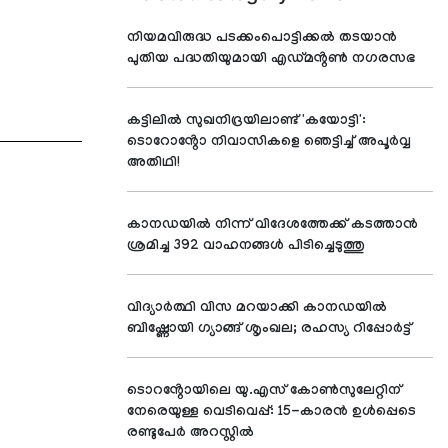
നിയമവിരുദ്ധ പടക്കംപൊട്ടിക്കൽ തടയാൻ
പുതിയ പദ്ധതിയുമായി എഡ്മൻ്റൺ നഗരസഭ
കട്ടിലിൽ സുഖനിദ്രയിലാണ്ട് 'കയോട്ടി':
ടൊറോൻ്റോ നിവാസികളെ ഞെട്ടിച്ച് അപൂർവ്വ
അതിഥി!
കാനഡയിൽ നിന്ന് വിദേശത്തേക്ക് കടത്താൻ
ശ്രമിച്ച 392 വാഹനങ്ങൾ പിടിച്ചെടുത്തു
വിദ്യാര്‍ത്ഥി വിസ മറയാക്കി കാനഡയില്‍
ബിഷ്ണോയി ഗ്യാങ്ങ് ശൃംഖല; രഹസ്യ റിപ്പോര്‍ട്ട്
ടൊറൻ്റോയിലെ യു.എസ് കോൺസുലേറ്റിന്
നേരെയുള്ള വെടിവെപ്പ്: 15-കാരൻ ഉൾപ്പെടെ
രണ്ടുപേർ അറസ്റ്റിൽ