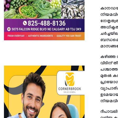
കാനഡയി
നിയമവിര
നേതൃത്വത
അധികൃതർ
ചർച്ചയി
ബന്ധപ്
മാസങ്ങ
കഴിഞ്ഞ 
വീടിന് ത
പശ്ചാത്ത
മുതൽ കർ
പ്രായോഗ
വ്യാപാരി
ഉടമയായ
നിയമവിരുദ
ദീപാവലി