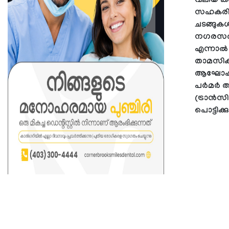
വലിയ കര
സഹകരിച്
ചടങ്ങുക
നഗരസഭയ
എന്നാൽ 
താമസിക്
ആഘോഷങ്ങ
പർമർ ആവശ
(ട്രാൻസി
പൊട്ടിക്