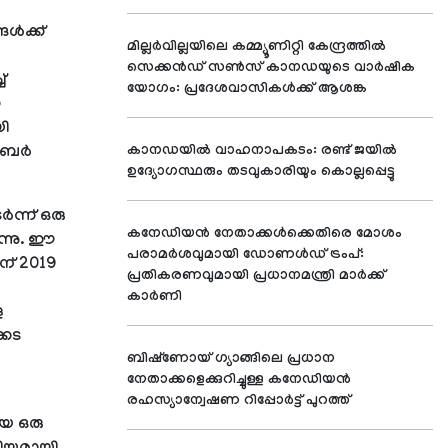
ൾക്ക്
മില്ലർവില്ലയിലെ കമ്മ്യൂണിറ്റി കേന്ദ്രത്തിൽ
സെക്കൻഡ് സൺസ് കാനഡയുടെ വാർഷിക
്
യോഗം: പ്രദേശവാസികൾക്ക് ആശങ്ക
ന
യി
വംബർ
കാനഡയിൽ വാഹനാപകടം: രണ്ട് ജയിൽ
ഉദ്യോഗസ്ഥരും തടവുകാരിയും കൊല്ലപ്പെട്ടു
ന്ന് ഒരു
കനേഡിയൻ നേതാക്കൾക്കെതിരെ മോശം
ന്നു. ഈ
പരാമർശവുമായി ഡോണൾഡ് ട്രംപ്:
ന് 2019
പ്രതികരണവുമായി പ്രധാനമന്ത്രി മാർക്ക്
കാർണി
ള
്കട
ബിഷ്‌ണോയ് ഗ്യാങ്ങിലെ പ്രധാന
നേതാക്കളെക്കുറിച്ചുള്ള കനേഡിയൻ
രഹസ്യാന്വേഷണ റിപ്പോർട്ട് പുറത്ത്
ായ ഒരു