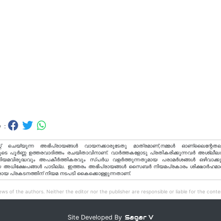
 :
റ് ചെയ്യുന്ന അഭിപ്രായങ്ങള്‍ വായനക്കാരുടേതു മാത്രമാണ്,നമ്മൾ ഓണ്ലൈന്റേതല
ടെ പൂർണ്ണ ഉത്തരവാദിത്തം രചയിതാവിനാണ്. വാര്‍ത്തകളോടു പ്രതികരിക്കുന്നവര്‍ അശ്ലീല
വിരുദ്ധവും അപകീര്‍ത്തികരവും സ്പര്‍ധ വളര്‍ത്തുന്നതുമായ പരാമര്‍ശങ്ങള്‍ ഒഴിവാക്ക
അധിക്ഷേപങ്ങള്‍ പാടില്ല. ഇത്തരം അഭിപ്രായങ്ങള്‍ സൈബര്‍ നിയമപ്രകാരം ശിക്ഷാര്‍ഹമാ
രായ പ്രകടനത്തിന് നിയമ നടപടി കൈക്കൊള്ളുന്നതാണ്.
ws of the authors. Neither the editor nor the publisher are responsible or liable for the conten
Sagar V
Site Developed By