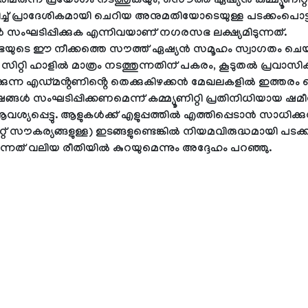
ിമരുന്ന് പ്രയോഗം നടത്തുകയും, സൌത്ത് ഏഷ്യൻ കമ്മ്യൂണിറ്റ
ച് പ്രാദേശികമായി ചെറിയ അനുമതിയോടെയുള്ള പടക്കംപൊട്ട
ൾ സംഘടിപ്പിക്കുക എന്നിവയാണ് നഗരസഭ ലക്ഷ്യമിടുന്നത്.
ുടെ ഈ നീക്കത്തെ സൗത്ത് ഏഷ്യൻ സമൂഹം സ്വാഗതം ചെയ്
സിറ്റി ഹാളിൽ മാത്രം നടത്തുന്നതിന് പകരം, കൂടുതൽ പ്രവാസ
കുന്ന എഡ്മൻ്റണിൻ്റെ തെക്കുകിഴക്കൻ മേഖലകളിൽ ഇത്തരം
ൾ സംഘടിപ്പിക്കണമെന്ന് കമ്മ്യൂണിറ്റി പ്രതിനിധിയായ ഷമീ
്യപ്പെട്ടു. ആളുകൾക്ക് എളുപ്പത്തിൽ എത്തിപ്പെടാൻ സാധിക്കു
റ്റ് സൗകര്യങ്ങളുള്ള) ഇടങ്ങളുണ്ടെങ്കിൽ നിയമവിരുദ്ധമായി പടക്
കുന്നത് വലിയ രീതിയിൽ കുറയുമെന്നും അദ്ദേഹം പറഞ്ഞു.