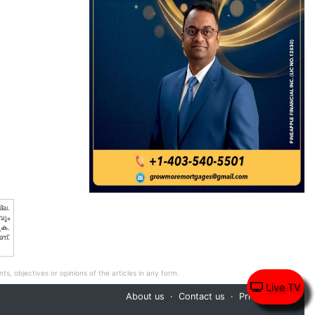
്ല.
വും
ുക.
ണ്.
ts, objectives or opinions of the articles in any form.
Live TV
About us
Contact us
Privacy Policy