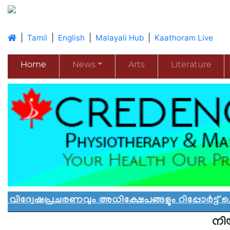
|
|
|
|
Tamil
English
Malayali Hub
Kaathoram Live
Home
News
Arts
Literature
രചരണവും അധിക്ഷേപങ്ങളും റിപ്പോർട്ട് ചെയ്യാ
നി