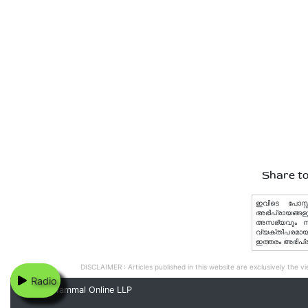
Share to
ഇവിടെ പോസ്റ്
അഭിപ്രായങ്ങളു
അസഭ്യവും നിയമ
വ്യക്തിപരമായ 
ഇത്തരം അഭിപ്
DISCLAIMER : Articles published in this website are exclusively the vie
Radio
© 2020 Nammal Online LLP