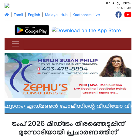
07 Aug, 2026
5:41 AM
|
Tamil
|
English
|
Malayali Hub
|
Kaathoram Live
ആഹ്വാനം: എഡ്മണ്ടൻ പോലീസിൻ്റെ വീഡിയോ വിവാദത
ട്രംപ് 2026 മിഡ്ടേം തിരഞ്ഞെടുപ്പിന്
മുന്നോടിയായി പ്രചാരണത്തിന്