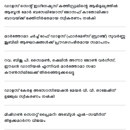
ഡാളസ് സെന്റ് ഇഗ്‌നേഷ്യസ് കത്തീഡ്രലിന്റെ ആഭിമുഖ്യത്തില്‍
ആബൂന്‍ മോര്‍ ബസേലിയോസ് ജോസഫ് കാതോലിക്കാ
ബാവയ്ക്ക് ഭക്തിനിര്‍ഭരമായ സ്വീകരണം നല്‍കി
മാര്‍ത്തോമാ ചര്‍ച്ച് ഓഫ് ഡാളസ് (ഫാര്‍മേഴ്സ് ബ്രാഞ്ച്) സുവര്‍ണ്ണ
ജൂബിലി ആഘോഷങ്ങള്‍ക്ക് പ്രൗഢഗംഭീരമായ സമാപനം
റവ. ബിജു പി. സൈമണ്‍, ഷെലിന്‍ അന്നാ ജോണ്‍ വര്‍ഗീസ്,
ഈപ്പന്‍ ഡാനിയല്‍ എന്നിവര്‍ മാര്‍ത്തോമാ സഭാ
കൗണ്‍സിലിലേക്ക് തിരഞ്ഞെടുക്കപ്പെട്ടു
ഡാളസ് കേരള അസോസിയേഷന്‍ മേയര്‍ വി. വി. രാജേഷിന്
ഉജ്ജ്വല സ്വീകരണം നല്‍കി
മിഷിഗണ്‍ സെനറ്റ് പ്രൈമറി: അബ്ദുള്‍ എല്‍-സയീദിന്
തിളക്കമാര്‍ന്ന വിജയം