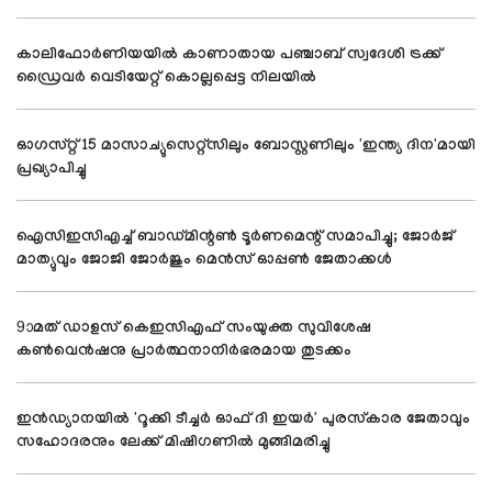
കാലിഫോര്‍ണിയയില്‍ കാണാതായ പഞ്ചാബ് സ്വദേശി ട്രക്ക്
ഡ്രൈവര്‍ വെടിയേറ്റ് കൊല്ലപ്പെട്ട നിലയില്‍
ഓഗസ്റ്റ് 15 മാസാച്യുസെറ്റ്സിലും ബോസ്റ്റണിലും 'ഇന്ത്യ ദിന'മായി
പ്രഖ്യാപിച്ചു
ഐസിഇസിഎച്ച് ബാഡ്മിന്റണ്‍ ടൂര്‍ണമെന്റ് സമാപിച്ചു; ജോര്‍ജ്
മാത്യുവും ജോജി ജോര്‍ജും മെന്‍സ് ഓപ്പണ്‍ ജേതാക്കള്‍
9ാമത് ഡാളസ് കെഇസിഎഫ് സംയുക്ത സുവിശേഷ
കണ്‍വെന്‍ഷനു പ്രാര്‍ത്ഥനാനിര്‍ഭരമായ തുടക്കം
ഇന്‍ഡ്യാനയില്‍ 'റൂക്കി ടീച്ചര്‍ ഓഫ് ദി ഇയര്‍' പുരസ്‌കാര ജേതാവും
സഹോദരനും ലേക്ക് മിഷിഗണില്‍ മുങ്ങിമരിച്ചു