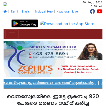
09 Aug, 2026
6:34 AM
|
Tamil
|
English
|
Malayali Hub
|
Kaathoram Live
മ്പനിയുടെ പ്രവർത്തനം തടഞ്ഞ് ആൽബർട്ട
|
എഡ്മ
വെനസ്വേലയിലെ ഇരട്ട ഭൂകമ്പം; 920
പേരുടെ മരണം സ്ഥിരീകരിച്ചു