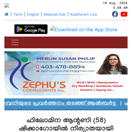
10 Aug, 2026
5:08 AM
|
Tamil
|
English
|
Malayali Hub
|
Kaathoram Live
്പനിയുടെ പ്രവർത്തനം തടഞ്ഞ് ആൽബർട്ട
|
എഡ്മൻ
ഫിലോമിന ആന്റണി (58)
ഷിക്കാഗോയില്‍ നിര്യാതയായി