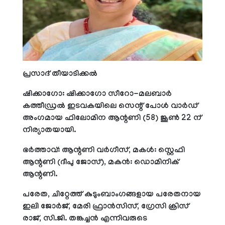
പ്രസാദ് തീയാടിക്കല്‍
ഷിക്കാഗോ: ഷിക്കാഗോ സീറോ-മലബാര്‍
കത്തീഡ്രല്‍ ഇടവകയിലെ സെന്റ് പോള്‍ വാര്‍ഡ്
അംഗമായ ഫിലോമിന ആന്റണി (58) ജൂണ്‍ 22 ന്
നിര്യാതയായി.
ഭര്‍ത്താവ്: ആന്റണി വര്‍ഗീസ്, മകള്‍: സ്റ്റെഫി
ആന്റണി (ദീപു ജോസ്), മകന്‍: ഡൊമിനിക്
ആന്റണി.
പരേത, ചിറ്റേത്ത് കുടുംബാംഗങ്ങളായ പരേതനായ
ഇലി ജോര്‍ജ്, മേരി ഫ്രാന്‍സിസ്, ഗ്രേസി ക്രിസ്
രാജ്, സി.ജി. തങ്കച്ചന്‍ എന്നിവരുടെ