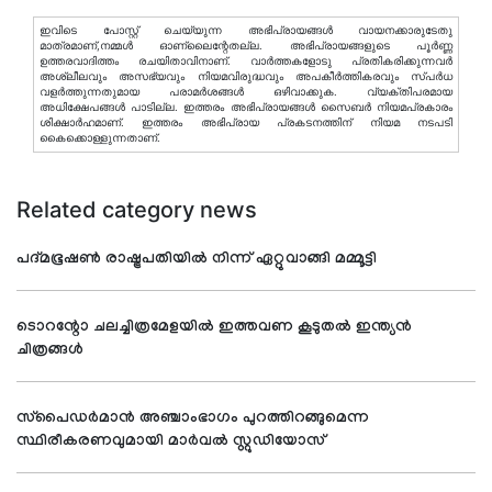
ഇവിടെ പോസ്റ്റ് ചെയ്യുന്ന അഭിപ്രായങ്ങള്‍ വായനക്കാരുടേതു
മാത്രമാണ്,നമ്മൾ ഓണ്ലൈന്റേതല്ല. അഭിപ്രായങ്ങളുടെ പൂർണ്ണ
ഉത്തരവാദിത്തം രചയിതാവിനാണ്. വാര്‍ത്തകളോടു പ്രതികരിക്കുന്നവര്‍
അശ്ലീലവും അസഭ്യവും നിയമവിരുദ്ധവും അപകീര്‍ത്തികരവും സ്പര്‍ധ
വളര്‍ത്തുന്നതുമായ പരാമര്‍ശങ്ങള്‍ ഒഴിവാക്കുക. വ്യക്തിപരമായ
അധിക്ഷേപങ്ങള്‍ പാടില്ല. ഇത്തരം അഭിപ്രായങ്ങള്‍ സൈബര്‍ നിയമപ്രകാരം
ശിക്ഷാര്‍ഹമാണ്. ഇത്തരം അഭിപ്രായ പ്രകടനത്തിന് നിയമ നടപടി
കൈക്കൊള്ളുന്നതാണ്.
Related category news
പദ്മഭൂഷണ്‍ രാഷ്ട്രപതിയില്‍ നിന്ന് ഏറ്റുവാങ്ങി മമ്മൂട്ടി
ടൊറന്റോ ചലച്ചിത്രമേളയില്‍ ഇത്തവണ കൂടുതല്‍ ഇന്ത്യന്‍
ചിത്രങ്ങള്‍
സ്‌പൈഡര്‍മാന്‍ അഞ്ചാംഭാഗം പുറത്തിറങ്ങുമെന്ന
സ്ഥിരീകരണവുമായി മാര്‍വല്‍ സ്റ്റുഡിയോസ്