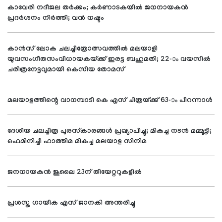
കാവേരി നദീജല തര്‍ക്കം; കര്‍ണാടകയില്‍ ജനനായകന്‍
പ്രദര്‍ശനം നിര്‍ത്തി; വന്‍ നഷ്ടം
കാന്‍സ് ലോക ചലച്ചിത്രോത്സവത്തില്‍ മലയാളി
യുവസംഗീതസംവിധായകയ്ക്ക് ഇരട്ട ബഹുമതി; 22-ാം വയസില്‍
ചരിത്രനേട്ടവുമായി കെസിയ തോമസ്
മലയാളത്തിന്റെ വാനമ്പാടി കെ എസ് ചിത്രയ്ക്ക് 63-ാം പിറന്നാള്‍
ദേശീയ ചലച്ചിത്ര പുരസ്‌കാരങ്ങള്‍ പ്രഖ്യാപിച്ചു; മികച്ച നടന്‍ മമ്മൂട്ടി;
ഫെമിനിച്ചി ഫാത്തിമ മികച്ച മലയാള സിനിമ
ജനനായകന്‍ ജൂലൈ 23ന് തിയേറ്ററുകളില്‍
പ്രശസ്ത ഗായിക എസ് ജാനകി അന്തരിച്ചു