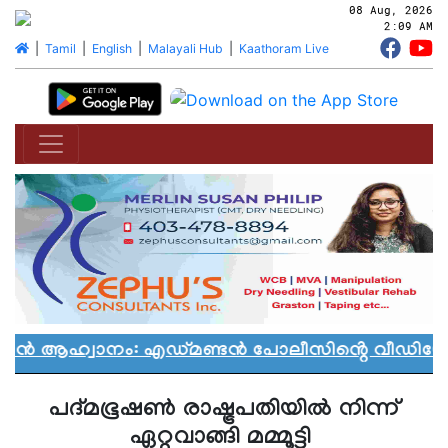
08 Aug, 2026
2:09 AM
|
Tamil
|
English
|
Malayali Hub
|
Kaathoram Live
്യാൻ ആഹ്വാനം: എഡ്മണ്ടൻ പോലീസിൻ്റെ വീഡിയോ 
പദ്മഭൂഷണ്‍ രാഷ്ട്രപതിയില്‍ നിന്ന്
ഏറ്റുവാങ്ങി മമ്മൂട്ടി