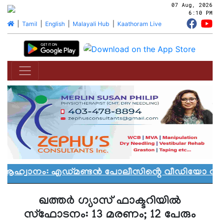
07 Aug, 2026
6:10 PM
|
Tamil
|
English
|
Malayali Hub
|
Kaathoram Live
 ആഹ്വാനം: എഡ്മണ്ടൻ പോലീസിൻ്റെ വീഡിയോ വിവാ
ഖത്തര്‍ ഗ്യാസ് ഫാക്ടറിയില്‍
സ്‌ഫോടനം: 13 മരണം; 12 പേരും