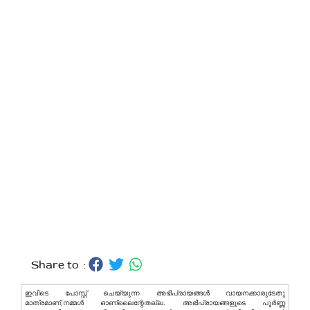
Share to :
ഇവിടെ പോസ്റ്റ് ചെയ്യുന്ന അഭിപ്രായങ്ങള്‍ വായനക്കാരുടേതു
മാത്രമാണ്,നമ്മൾ ഓണ്ലൈന്റേതല്ല. അഭിപ്രായങ്ങളുടെ പൂർണ്ണ