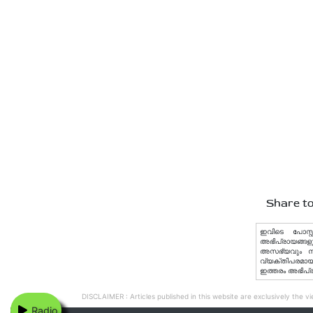
Share to
ഇവിടെ പോസ്റ്
അഭിപ്രായങ്ങളു
അസഭ്യവും നിയമ
വ്യക്തിപരമായ 
ഇത്തരം അഭിപ്
DISCLAIMER : Articles published in this website are exclusively the vie
Radio