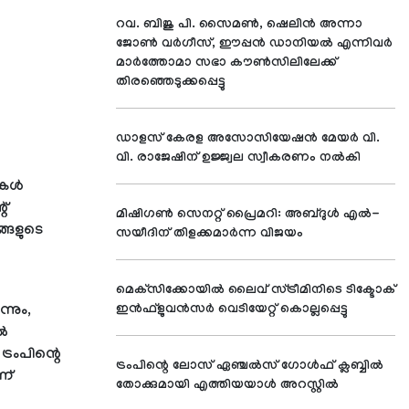
റവ. ബിജു പി. സൈമണ്‍, ഷെലിന്‍ അന്നാ
ജോണ്‍ വര്‍ഗീസ്, ഈപ്പന്‍ ഡാനിയല്‍ എന്നിവര്‍
മാര്‍ത്തോമാ സഭാ കൗണ്‍സിലിലേക്ക്
തിരഞ്ഞെടുക്കപ്പെട്ടു
ഡാളസ് കേരള അസോസിയേഷന്‍ മേയര്‍ വി.
വി. രാജേഷിന് ഉജ്ജ്വല സ്വീകരണം നല്‍കി
കള്‍
റ്
മിഷിഗണ്‍ സെനറ്റ് പ്രൈമറി: അബ്ദുള്‍ എല്‍-
്ങളുടെ
സയീദിന് തിളക്കമാര്‍ന്ന വിജയം
മെക്‌സിക്കോയില്‍ ലൈവ് സ്ട്രീമിനിടെ ടിക്ടോക്
്നും,
ഇന്‍ഫ്‌ളുവന്‍സര്‍ വെടിയേറ്റ് കൊല്ലപ്പെട്ടു
്‍
്രംപിന്റെ
ട്രംപിന്റെ ലോസ് ഏഞ്ചല്‍സ് ഗോള്‍ഫ് ക്ലബ്ബില്‍
ന്
തോക്കുമായി എത്തിയയാള്‍ അറസ്റ്റില്‍