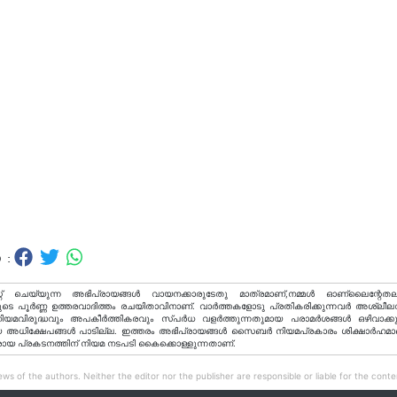
 :
റ് ചെയ്യുന്ന അഭിപ്രായങ്ങള്‍ വായനക്കാരുടേതു മാത്രമാണ്,നമ്മൾ ഓണ്ലൈന്റേതല
ടെ പൂർണ്ണ ഉത്തരവാദിത്തം രചയിതാവിനാണ്. വാര്‍ത്തകളോടു പ്രതികരിക്കുന്നവര്‍ അശ്ലീല
വിരുദ്ധവും അപകീര്‍ത്തികരവും സ്പര്‍ധ വളര്‍ത്തുന്നതുമായ പരാമര്‍ശങ്ങള്‍ ഒഴിവാക്ക
അധിക്ഷേപങ്ങള്‍ പാടില്ല. ഇത്തരം അഭിപ്രായങ്ങള്‍ സൈബര്‍ നിയമപ്രകാരം ശിക്ഷാര്‍ഹമാ
രായ പ്രകടനത്തിന് നിയമ നടപടി കൈക്കൊള്ളുന്നതാണ്.
ws of the authors. Neither the editor nor the publisher are responsible or liable for the conten