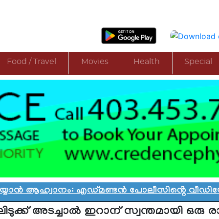
Food / Travel
Movies
Health
Special
 ആഹ്വാനം: എഡ്മണ്ടൻ പോലീസിൻ്റെ വീഡിയോ വിവാദ
ിടുക്ക് അടച്ചാല്‍ ഇറാന് സ്വന്തമായി ഒരു രാ