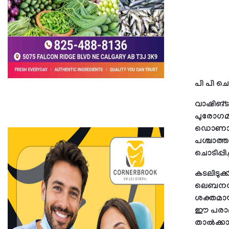
പി പി ചെ
വാഷിങ്ടണ
പുരോഗമിക
ഡൊണാള്‍
പശ്ചാത്ത
ചൊടിപ്പിച്
കടലിടുക്
ലെബനനിലെ 
ശക്തമായ 
ഈ പരാമര്‍
താല്‍ക്ക