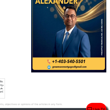
്ല.
വും
ുക.
ണ്.
ts, objectives or opinions of the articles in any form.
Live TV