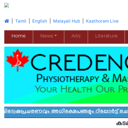
|
|
|
|
Tamil
English
Malayali Hub
Kaathoram Live
Home
News
Arts
Literature
ചരണവും അധിക്ഷേപങ്ങളും റിപ്പോർട്ട് ചെയ്യാൻ
കടല