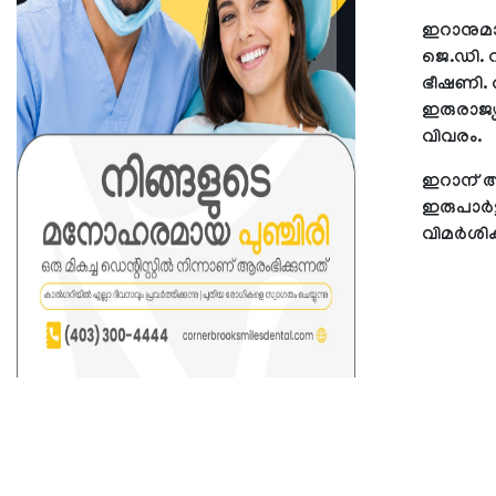
ഇറാനുമായ
ജെ.ഡി. വ
ഭീഷണി. 
ഇരുരാജ്യ
വിവരം.
ഇറാന് അ
ഇരുപാര്‍ട
വിമര്‍ശിക്ക