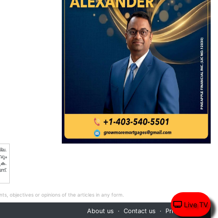
്ല.
വും
ുക.
ണ്.
ts, objectives or opinions of the articles in any form.
Live TV
About us
Contact us
Privacy Policy