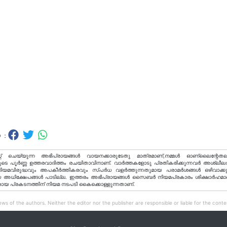
 :
റ് ചെയ്യുന്ന അഭിപ്രായങ്ങള്‍ വായനക്കാരുടേതു മാത്രമാണ്,നമ്മൾ ഓണ്ലൈന്റേതല
ടെ പൂർണ്ണ ഉത്തരവാദിത്തം രചയിതാവിനാണ്. വാര്‍ത്തകളോടു പ്രതികരിക്കുന്നവര്‍ അശ്ലീല
വിരുദ്ധവും അപകീര്‍ത്തികരവും സ്പര്‍ധ വളര്‍ത്തുന്നതുമായ പരാമര്‍ശങ്ങള്‍ ഒഴിവാക്ക
അധിക്ഷേപങ്ങള്‍ പാടില്ല. ഇത്തരം അഭിപ്രായങ്ങള്‍ സൈബര്‍ നിയമപ്രകാരം ശിക്ഷാര്‍ഹമാ
രായ പ്രകടനത്തിന് നിയമ നടപടി കൈക്കൊള്ളുന്നതാണ്.
ws of the authors. Neither the editor nor the publisher are responsible or liable for the conten