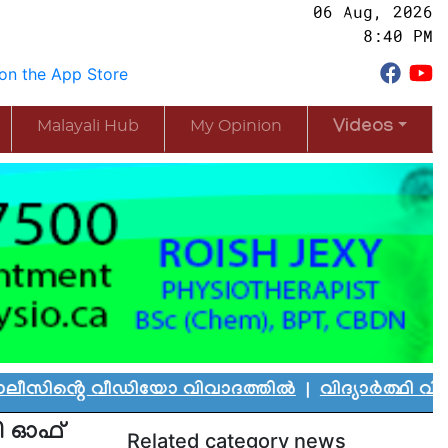
06 Aug, 2026
8:40 PM
Malayali Hub
My Opinion
Videos
െ വീഡിയോ വിവാദത്തിൽ
|
വിദ്യാർത്ഥി വിസ ദുരുപ
റി ഓഫ്
Related category news