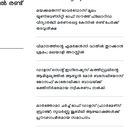
്‍ രണ്ട്
മയക്കുമരുന്ന് ഓവര്‍ഡോസ് മൂലം
യൂണിവേഴ്‌സിറ്റി ഓഫ് സൗത്ത് ഫ്‌ലോറിഡ
വിദ്യാര്‍ത്ഥി മരണപ്പെട്ട കേസില്‍ രണ്ട് പേര്‍ക്ക്
തടവുശിക്ഷ
വിമാനത്തിന്റെ എമര്‍ജന്‍സി വാതില്‍ തുറക്കാന്‍
ശ്രമം; മലയാളി അറസ്റ്റില്‍
ഡാളസ് സെന്റ് ഇഗ്‌നേഷ്യസ് കത്തീഡ്രലിന്റെ
ആഭിമുഖ്യത്തില്‍ ആബൂന്‍ മോര്‍ ബസേലിയോസ്
ജോസഫ് കാതോലിക്കാ ബാവയ്ക്ക്
ഭക്തിനിര്‍ഭരമായ സ്വീകരണം നല്‍കി
മാര്‍ത്തോമാ ചര്‍ച്ച് ഓഫ് ഡാളസ് (ഫാര്‍മേഴ്സ്
ബ്രാഞ്ച്) സുവര്‍ണ്ണ ജൂബിലി ആഘോഷങ്ങള്‍ക്ക്
പ്രൗഢഗംഭീരമായ സമാപനം