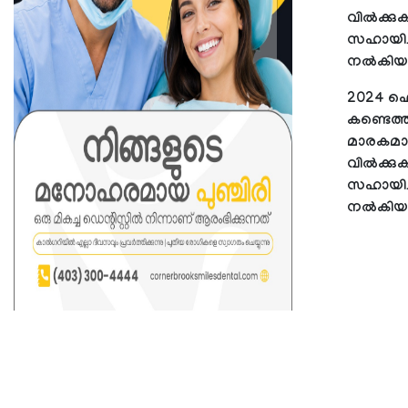
വില്‍ക്ക
സഹായിച്ച
നല്‍കിയത
2024 ഫെബ
കണ്ടെത്
മാരകമായ 
വില്‍ക്ക
സഹായിച്ച
നല്‍കിയത