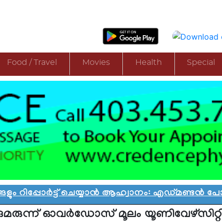
Food / Travel
Movies
Health
Special
ോർട്ട് ചെയ്യാൻ ആഹ്വാനം: എഡ്മണ്ടൻ പോലീസിൻ്റ
ുമരുന്ന് ഓവര്‍ഡോസ് മൂലം യൂണിവേഴ്‌സിറ്