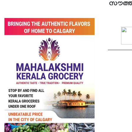
സൗത്ത് 