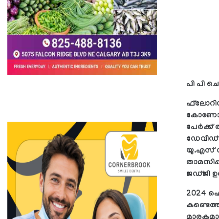
പി പി ചെ
ഫ്‌ലോറിഡ
കോണോലി 
പേര്‍ക്ക്
ഡേവിഡ് ച
യു.എസ് ഡ
താമസിപ്പി
ജഡ്ജി ഉത്
2024 ഫെബ
കണ്ടെത്
മാരകമായ 