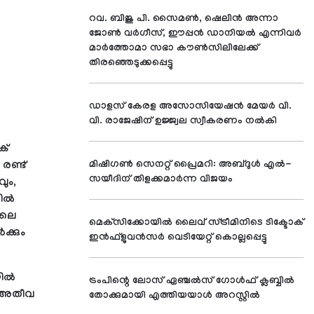
റവ. ബിജു പി. സൈമണ്‍, ഷെലിന്‍ അന്നാ
ജോണ്‍ വര്‍ഗീസ്, ഈപ്പന്‍ ഡാനിയല്‍ എന്നിവര്‍
മാര്‍ത്തോമാ സഭാ കൗണ്‍സിലിലേക്ക്
തിരഞ്ഞെടുക്കപ്പെട്ടു
ഡാളസ് കേരള അസോസിയേഷന്‍ മേയര്‍ വി.
വി. രാജേഷിന് ഉജ്ജ്വല സ്വീകരണം നല്‍കി
ക്
രണ്ട്
മിഷിഗണ്‍ സെനറ്റ് പ്രൈമറി: അബ്ദുള്‍ എല്‍-
സയീദിന് തിളക്കമാര്‍ന്ന വിജയം
വും,
ല്‍
ിലെ
മെക്‌സിക്കോയില്‍ ലൈവ് സ്ട്രീമിനിടെ ടിക്ടോക്
‍ക്കും
ഇന്‍ഫ്‌ളുവന്‍സര്‍ വെടിയേറ്റ് കൊല്ലപ്പെട്ടു
ല്‍
ട്രംപിന്റെ ലോസ് ഏഞ്ചല്‍സ് ഗോള്‍ഫ് ക്ലബ്ബില്‍
ന അതീവ
തോക്കുമായി എത്തിയയാള്‍ അറസ്റ്റില്‍