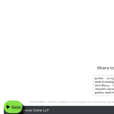
Share to
ഇവിടെ പോസ്റ്
അഭിപ്രായങ്ങളു
അസഭ്യവും നിയമ
വ്യക്തിപരമായ 
ഇത്തരം അഭിപ്
DISCLAIMER : Articles published in this website are exclusively the vie
Radio
© 2020 Nammal Online LLP