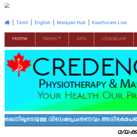
|
|
|
|
Tamil
English
Malayali Hub
Kaathoram Live
Home
News
Arts
Literature
ള്ള വിദ്വേഷപ്രചരണവും അധിക്ഷേപങ്ങളും റിപ്പ
മയക്ക