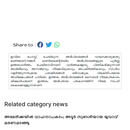
Share to :
ഇവിടെ പോസ്റ്റ് ചെയ്യുന്ന അഭിപ്രായങ്ങള്‍ വായനക്കാരുടേതു
മാത്രമാണ്,നമ്മൾ ഓണ്ലൈന്റേതല്ല. അഭിപ്രായങ്ങളുടെ പൂർണ്ണ
ഉത്തരവാദിത്തം രചയിതാവിനാണ്. വാര്‍ത്തകളോടു പ്രതികരിക്കുന്നവര്‍
അശ്ലീലവും അസഭ്യവും നിയമവിരുദ്ധവും അപകീര്‍ത്തികരവും സ്പര്‍ധ
വളര്‍ത്തുന്നതുമായ പരാമര്‍ശങ്ങള്‍ ഒഴിവാക്കുക. വ്യക്തിപരമായ
അധിക്ഷേപങ്ങള്‍ പാടില്ല. ഇത്തരം അഭിപ്രായങ്ങള്‍ സൈബര്‍ നിയമപ്രകാരം
ശിക്ഷാര്‍ഹമാണ്. ഇത്തരം അഭിപ്രായ പ്രകടനത്തിന് നിയമ നടപടി
കൈക്കൊള്ളുന്നതാണ്.
Related category news
അമേരിക്കയില്‍ വാഹനാപകടം; അടൂര്‍ സ്വദേശിയായ യുവാവ്
മരണമടഞ്ഞു