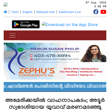
07 Aug, 2026
9:08 PM
|
Tamil
|
English
|
Malayali Hub
|
Kaathoram Live
നം: എഡ്മണ്ടൻ പോലീസിൻ്റെ വീഡിയോ വിവാദത്തിൽ
അമേരിക്കയില്‍ വാഹനാപകടം; അടൂര്‍
സ്വദേശിയായ യുവാവ് മരണമടഞ്ഞു