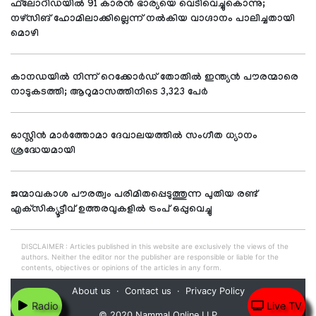
ഫ്‌ലോറിഡയില്‍ 91 കാരന്‍ ഭാര്യയെ വെടിവെച്ചുകൊന്നു;
നഴ്‌സിങ് ഹോമിലാക്കില്ലെന്ന് നല്‍കിയ വാഗ്ദാനം പാലിച്ചതായി
മൊഴി
കാനഡയില്‍ നിന്ന് റെക്കോര്‍ഡ് തോതില്‍ ഇന്ത്യന്‍ പൗരന്മാരെ
നാടുകടത്തി; ആറുമാസത്തിനിടെ 3,323 പേര്‍
ഓസ്റ്റിന്‍ മാര്‍ത്തോമാ ദേവാലയത്തില്‍ സംഗീത ധ്യാനം
ശ്രദ്ധേയമായി
ജന്മാവകാശ പൗരത്വം പരിമിതപ്പെടുത്തുന്ന പുതിയ രണ്ട്
എക്‌സിക്യൂട്ടീവ് ഉത്തരവുകളില്‍ ട്രംപ് ഒപ്പുവെച്ചു
DISCLAIMER : Articles published in this website are exclusively the views of the
authors. Neither the editor nor the publisher are responsible or liable for the
contents, objectives or opinions of the articles in any form.
About us
Contact us
Privacy Policy
Radio
Live TV
© 2020 Nammal Online LLP