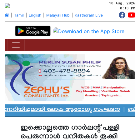
10 Aug, 2026
8:13 PM
|
Tamil
|
English
|
Malayali Hub
|
Kaathoram Live
ന്നറിയിപ്പുമായി ലോക ആരോഗ്യ സംഘടന
|
ബി.സി.യ
ഇക്കൊല്ലത്തെ ഗാര്‍ലന്റ് പള്ളി
പെരുന്നാള്‍ വനിതകള്‍ തൂക്കി