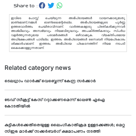
Share to :
ഇവിടെ പോസ്റ്റ് ചെയ്യുന്ന അഭിപ്രായങ്ങള്‍ വായനക്കാരുടേതു
മാത്രമാണ്,നമ്മൾ ഓണ്ലൈന്റേതല്ല. അഭിപ്രായങ്ങളുടെ പൂർണ്ണ
ഉത്തരവാദിത്തം രചയിതാവിനാണ്. വാര്‍ത്തകളോടു പ്രതികരിക്കുന്നവര്‍
അശ്ലീലവും അസഭ്യവും നിയമവിരുദ്ധവും അപകീര്‍ത്തികരവും സ്പര്‍ധ
വളര്‍ത്തുന്നതുമായ പരാമര്‍ശങ്ങള്‍ ഒഴിവാക്കുക. വ്യക്തിപരമായ
അധിക്ഷേപങ്ങള്‍ പാടില്ല. ഇത്തരം അഭിപ്രായങ്ങള്‍ സൈബര്‍ നിയമപ്രകാരം
ശിക്ഷാര്‍ഹമാണ്. ഇത്തരം അഭിപ്രായ പ്രകടനത്തിന് നിയമ നടപടി
കൈക്കൊള്ളുന്നതാണ്.
Related category news
ടെലഗ്രാം ഡാര്‍ക്ക് വെബ്ബെന്ന് കേന്ദ്ര സര്‍ക്കാര്‍
ട്രേഡ് സീക്രട്ട് കേസ് റദ്ദാക്കണമെന്ന് ഓപ്പണ്‍ എഐ
കോടതിയില്‍
കുട്ടികള്‍ക്കെതിരെയുള്ള ലൈംഗികാതിക്രമ ഉള്ളടക്കങ്ങള്‍; മെറ്റ
സിഇഒ മാര്‍ക്ക് സക്കര്‍ബര്‍ഗ് ക്ഷമാപണം നടത്തി