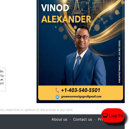
്ല.
വും
ുക.
ണ്.
ts, objectives or opinions of the articles in any form.
Live TV
About us
Contact us
Privacy Policy