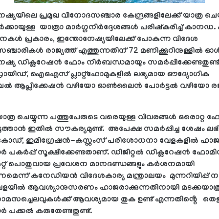
്യയിലെ പ്രമുഖ വിനോദസഞ്ചാര കേന്ദ്രങ്ങളിലേക്ക് യാത്ര ചെയ്
ക്കായുള്ള യാത്രാ മാർഗ്ഗനിർദ്ദേശങ്ങൾ പരിഷ്കരിച്ച് കാനഡ.
കൾ പ്രകാരം, ഇന്തോനേഷ്യയിലേക്ക് പോകുന്ന വിദേശ
്ചാരികൾ രാജ്യത്ത് എത്തുന്നതിന് 72 മണിക്കൂറിനുള്ളിൽ ഓ
ഷ്യ ഡിക്ലറേഷൻ ഫോം നിർബന്ധമായും സമർപ്പിക്കേണ്ടതുണ്ട്
ിഡ്, ഐഒഎസ് പ്ലാറ്റ്‌ഫോമുകളിൽ ലഭ്യമായ ഔദ്യോഗിക
ആപ്ലിക്കേഷൻ വഴിയോ ഓൺലൈൻ പോർട്ടൽ വഴിയോ രജിസ
് യാത്ര ചെയ്യുന്ന പത്തുപേരുടെ വരെയുള്ള വിവരങ്ങൾ ഒരൊറ്റ
ുത്താൻ ഇതിൽ സൗകര്യമുണ്ട്. അപേക്ഷ സമർപ്പിച്ച ശേഷം ലഭിക
 കോഡ്, ഇമിഗ്രേഷൻ-കസ്റ്റംസ് പരിശോധനാ വേളകളിൽ ഹാജ
ാർ പകർപ്പ് സൂക്ഷിക്കേണ്ടതാണ്. ഡിജിറ്റൽ ഡിക്ലറേഷൻ ഫോമി
മറ്റ് പൊതുവായ പ്രവേശന മാനദണ്ഡങ്ങളും കർശനമായി
ണമെന്ന് കനേഡിയൻ വിദേശകാര്യ മന്ത്രാലയം മുന്നറിയിപ്പ് 
േളയിൽ ആവശ്യാനുസരണം ഹാജരാക്കുന്നതിനായി മടക്കയാത്
ും താമസച്ചെലവുകൾക്ക് ആവശ്യമായ തുക ഉണ്ട് എന്നതിൻ്റെ തെള
ാർ പക്കൽ കരുതേണ്ടതുണ്ട്.