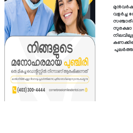
മുൻവർഷത
വളർച്ച 
സഞ്ചാരി
സുരക്ഷാ 
നിലവിലു
കണക്കില
പുലർത്തണ