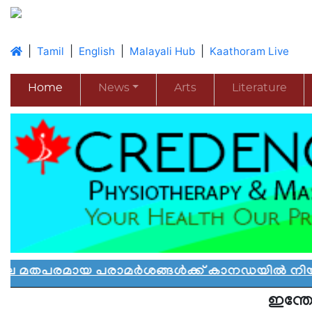
|
|
|
|
Tamil
English
Malayali Hub
Kaathoram Live
Home
News
Arts
Literature
യ പരാമർശങ്ങൾക്ക് കാനഡയിൽ നിയന്ത്രണം: പു
ഇന്തോ