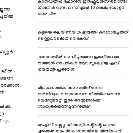
കാനഡയിൽ ഫോറിൻ ഇൻഫ്ലുവൻസ് രജിസ്ട്രി
നിലവിൽ വന്നു; ലംഘിച്ചാൽ 10 ലക്ഷം ഡോളർ
യുന്ന
വരെ പിഴ
 പുതിയ
ൾ
കുട്ടിയെ തലയിണയിൽ ഇരുത്തി കാറോടിച്ചതിന്
.
ഡ്രൈവർക്കെതിരെ കേസ്
്റ്റർ
കാനഡയിൽ വർദ്ധിച്ചുവരുന്ന ജൂതവിരുദ്ധത
തടയാൻ നടപടികൾ ആവശ്യപ്പെട്ട് യു.എസ്.
നയതന്ത്ര പ്രതിനിധി
 ഫോമിൽ
്കുന്ന
രാക്കാൻ
ജീവനക്കാരുടെ സമരത്തിന് ശേഷം
ന്
സർവീസുകൾ സാധാരണ നിലയിലാക്കാൻ
വെസ്റ്റ്‌ജെറ്റ്; തുടർ തടസ്സങ്ങൾക്ക്
നൽകി.
സാധ്യതയെന്ന് മുന്നറിയിപ്പ്
രാ
ിവും
യു.എസ്. സ്റ്റേറ്റ് ഡിപ്പാർട്ട്മെൻ്റിൻ്റെ ചെലവ്
ചുരുക്കൽ നടപടി: കാനഡയിലെ വിന്നിപെഗ്