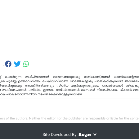
 :
റ് ചെയ്യുന്ന അഭിപ്രായങ്ങള്‍ വായനക്കാരുടേതു മാത്രമാണ്,നമ്മൾ ഓണ്ലൈന്റേതല
ടെ പൂർണ്ണ ഉത്തരവാദിത്തം രചയിതാവിനാണ്. വാര്‍ത്തകളോടു പ്രതികരിക്കുന്നവര്‍ അശ്ലീല
വിരുദ്ധവും അപകീര്‍ത്തികരവും സ്പര്‍ധ വളര്‍ത്തുന്നതുമായ പരാമര്‍ശങ്ങള്‍ ഒഴിവാക്ക
അധിക്ഷേപങ്ങള്‍ പാടില്ല. ഇത്തരം അഭിപ്രായങ്ങള്‍ സൈബര്‍ നിയമപ്രകാരം ശിക്ഷാര്‍ഹമാ
രായ പ്രകടനത്തിന് നിയമ നടപടി കൈക്കൊള്ളുന്നതാണ്.
ws of the authors. Neither the editor nor the publisher are responsible or liable for the conten
Sagar V
Site Developed By