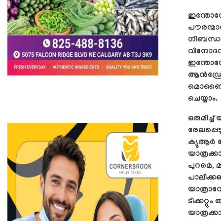
ഇന്തോനേഷ
പൗരന്മാർ
നിബന്ധന
വിനോദസഞ
ഇന്തോനേ
ആൻഡ്രോയ
മൊബൈൽ 
ചെയ്യാം.
ഒരുമിച്ച
രേഖപ്പെട
ക്യുആർ
യാത്രക്ക
പുറമെ, 
പാലിക്ക
യാത്രാവ
ടിക്കറ്റ
യാത്രക്ക