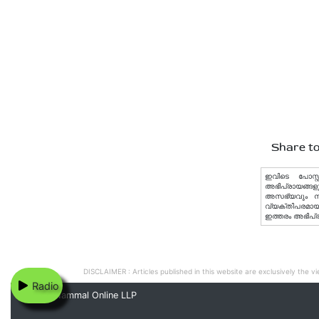
Share to
ഇവിടെ പോസ്റ്
അഭിപ്രായങ്ങളു
അസഭ്യവും നിയമ
വ്യക്തിപരമായ 
ഇത്തരം അഭിപ്
DISCLAIMER : Articles published in this website are exclusively the vie
Radio
© 2020 Nammal Online LLP