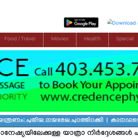
Food / Travel
Movies
Health
Special
തിയ നയരേഖ പുറത്തിറക്കി
|
കാനഡയെ കണ്ണീരിലാഴ
നേഷ്യയിലേക്കുള്ള യാത്രാ നിർദ്ദേശങ്ങൾ പു