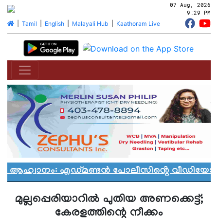
07 Aug, 2026
9:29 PM
|
Tamil
|
English
|
Malayali Hub
|
Kaathoram Live
യാൻ ആഹ്വാനം: എഡ്മണ്ടൻ പോലീസിൻ്റെ വീഡിയോ വി
മുല്ലപ്പെരിയാറില്‍ പുതിയ അണക്കെട്ട്;
കേരളത്തിന്റെ നീക്കം