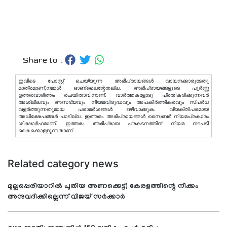
Share to :
ഇവിടെ പോസ്റ്റ് ചെയ്യുന്ന അഭിപ്രായങ്ങള്‍ വായനക്കാരുടേതു
മാത്രമാണ്,നമ്മൾ ഓണ്ലൈന്റേതല്ല. അഭിപ്രായങ്ങളുടെ പൂർണ്ണ
ഉത്തരവാദിത്തം രചയിതാവിനാണ്. വാര്‍ത്തകളോടു പ്രതികരിക്കുന്നവര്‍
അശ്ലീലവും അസഭ്യവും നിയമവിരുദ്ധവും അപകീര്‍ത്തികരവും സ്പര്‍ധ
വളര്‍ത്തുന്നതുമായ പരാമര്‍ശങ്ങള്‍ ഒഴിവാക്കുക. വ്യക്തിപരമായ
അധിക്ഷേപങ്ങള്‍ പാടില്ല. ഇത്തരം അഭിപ്രായങ്ങള്‍ സൈബര്‍ നിയമപ്രകാരം
ശിക്ഷാര്‍ഹമാണ്. ഇത്തരം അഭിപ്രായ പ്രകടനത്തിന് നിയമ നടപടി
കൈക്കൊള്ളുന്നതാണ്.
Related category news
മുല്ലപ്പെരിയാറില്‍ പുതിയ അണക്കെട്ട്; കേരളത്തിന്റെ നീക്കം
അനുവദിക്കില്ലെന്ന് വിജയ് സര്‍ക്കാര്‍