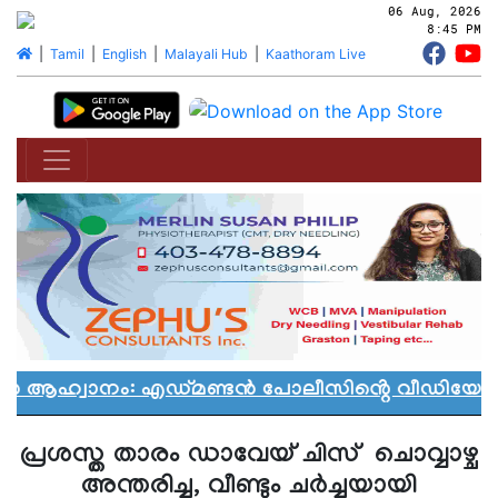
06 Aug, 2026
8:45 PM
|
Tamil
|
English
|
Malayali Hub
|
Kaathoram Live
യാൻ ആഹ്വാനം: എഡ്മണ്ടൻ പോലീസിൻ്റെ വീഡിയോ വി
പ്രശസ്ത താരം ഡാവേയ് ചിസ് ചൊവ്വാഴ്ച
അന്തരിച്ചു, വീണ്ടും ചർച്ചയായി