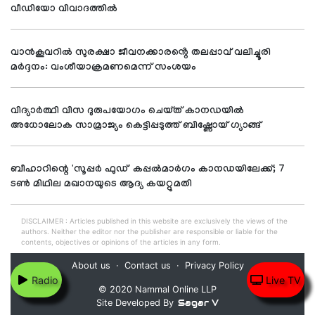
വീഡിയോ വിവാദത്തിൽ
വാൻകൂവറിൽ സുരക്ഷാ ജീവനക്കാരൻ്റെ തലപ്പാവ് വലിച്ചൂരി
മർദ്ദനം: വംശീയാക്രമണമെന്ന് സംശയം
വിദ്യാർത്ഥി വിസ ദുരുപയോഗം ചെയ്ത് കാനഡയിൽ
അധോലോക സാമ്രാജ്യം കെട്ടിപ്പടുത്ത് ബിഷ്ണോയ് ഗ്യാങ്ങ്
ബീഹാറിന്റെ 'സൂപ്പര്‍ ഫുഡ്' കപ്പല്‍മാര്‍ഗം കാനഡയിലേക്ക്; 7
ടണ്‍ മിഥില മഖാനയുടെ ആദ്യ കയറ്റുമതി
DISCLAIMER : Articles published in this website are exclusively the views of the
authors. Neither the editor nor the publisher are responsible or liable for the
contents, objectives or opinions of the articles in any form.
About us
Contact us
Privacy Policy
Radio
Live TV
© 2020 Nammal Online LLP
Sagar V
Site Developed By