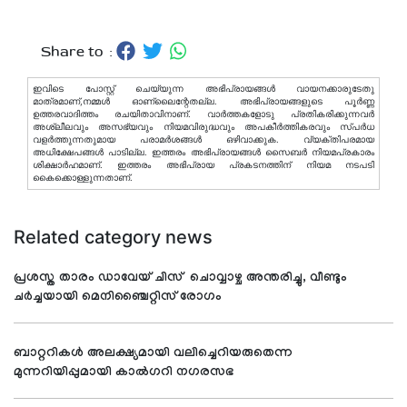
Share to :
ഇവിടെ പോസ്റ്റ് ചെയ്യുന്ന അഭിപ്രായങ്ങള്‍ വായനക്കാരുടേതു
മാത്രമാണ്,നമ്മൾ ഓണ്ലൈന്റേതല്ല. അഭിപ്രായങ്ങളുടെ പൂർണ്ണ
ഉത്തരവാദിത്തം രചയിതാവിനാണ്. വാര്‍ത്തകളോടു പ്രതികരിക്കുന്നവര്‍
അശ്ലീലവും അസഭ്യവും നിയമവിരുദ്ധവും അപകീര്‍ത്തികരവും സ്പര്‍ധ
വളര്‍ത്തുന്നതുമായ പരാമര്‍ശങ്ങള്‍ ഒഴിവാക്കുക. വ്യക്തിപരമായ
അധിക്ഷേപങ്ങള്‍ പാടില്ല. ഇത്തരം അഭിപ്രായങ്ങള്‍ സൈബര്‍ നിയമപ്രകാരം
ശിക്ഷാര്‍ഹമാണ്. ഇത്തരം അഭിപ്രായ പ്രകടനത്തിന് നിയമ നടപടി
കൈക്കൊള്ളുന്നതാണ്.
Related category news
പ്രശസ്ത താരം ഡാവേയ് ചിസ് ചൊവ്വാഴ്ച അന്തരിച്ചു, വീണ്ടും
ചർച്ചയായി മെനിഞ്ചൈറ്റിസ് രോഗം
ബാറ്ററികൾ അലക്ഷ്യമായി വലിച്ചെറിയരുതെന്ന
മുന്നറിയിപ്പുമായി കാൽഗറി നഗരസഭ