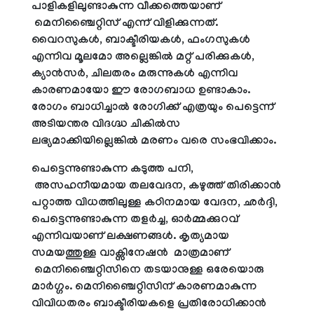
പാളികളിലുണ്ടാകുന്ന വീക്കത്തെയാണ്
മെനിഞ്ചൈറ്റിസ് എന്ന് വിളിക്കുന്നത്.
വൈറസുകൾ, ബാക്ടീരിയകൾ, ഫംഗസുകൾ
എന്നിവ മൂലമോ അല്ലെങ്കിൽ മറ്റ് പരിക്കുകൾ,
ക്യാൻസർ, ചിലതരം മരുന്നുകൾ എന്നിവ
കാരണമായോ ഈ രോഗബാധ ഉണ്ടാകാം.
രോഗം ബാധിച്ചാൽ രോഗിക്ക് എത്രയും പെട്ടെന്ന്
അടിയന്തര വിദഗ്ദ്ധ ചികിൽസ
ലഭ്യമാക്കിയില്ലെങ്കിൽ മരണം വരെ സംഭവിക്കാം.
പെട്ടെന്നുണ്ടാകുന്ന കടുത്ത പനി,
അസഹനീയമായ തലവേദന, കഴുത്ത് തിരിക്കാൻ
പറ്റാത്ത വിധത്തിലുള്ള കഠിനമായ വേദന, ഛർദ്ദി,
പെട്ടെന്നുണ്ടാകുന്ന തളർച്ച, ഓർമ്മക്കുറവ്
എന്നിവയാണ് ലക്ഷണങ്ങൾ. കൃത്യമായ
സമയത്തുള്ള വാക്സിനേഷൻ മാത്രമാണ്
മെനിഞ്ചൈറ്റിസിനെ തടയാനുള്ള ഒരേയൊരു
മാർഗ്ഗം. മെനിഞ്ചൈറ്റിസിന് കാരണമാകുന്ന
വിവിധതരം ബാക്ടീരിയകളെ പ്രതിരോധിക്കാൻ