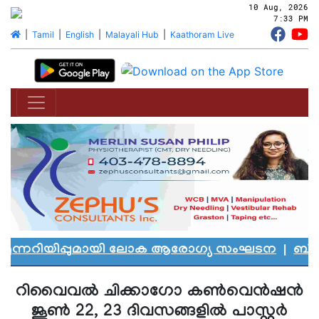
10 Aug, 2026
7:33 PM
|
Tamil
|
English
|
Malayali Hub
|
Kaathoram Live
ന്നറിയിപ്പുമായി ലോക ആരോഗ്യ സംഘടന
|
ബി.സി.യ
റിവൈവല്‍ ചിക്കാഗോ കണ്‍വെന്‍ഷന്‍
ജൂണ്‍ 22, 23 ദിവസങ്ങളില്‍ പാസ്റ്റര്‍