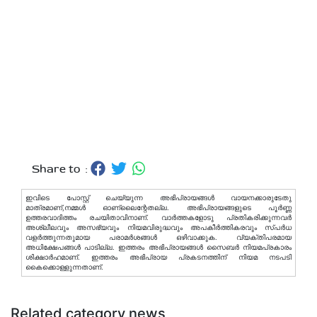
Share to :
ഇവിടെ പോസ്റ്റ് ചെയ്യുന്ന അഭിപ്രായങ്ങള്‍ വായനക്കാരുടേതു
മാത്രമാണ്,നമ്മൾ ഓണ്ലൈന്റേതല്ല. അഭിപ്രായങ്ങളുടെ പൂർണ്ണ
ഉത്തരവാദിത്തം രചയിതാവിനാണ്. വാര്‍ത്തകളോടു പ്രതികരിക്കുന്നവര്‍
അശ്ലീലവും അസഭ്യവും നിയമവിരുദ്ധവും അപകീര്‍ത്തികരവും സ്പര്‍ധ
വളര്‍ത്തുന്നതുമായ പരാമര്‍ശങ്ങള്‍ ഒഴിവാക്കുക. വ്യക്തിപരമായ
അധിക്ഷേപങ്ങള്‍ പാടില്ല. ഇത്തരം അഭിപ്രായങ്ങള്‍ സൈബര്‍ നിയമപ്രകാരം
ശിക്ഷാര്‍ഹമാണ്. ഇത്തരം അഭിപ്രായ പ്രകടനത്തിന് നിയമ നടപടി
കൈക്കൊള്ളുന്നതാണ്.
Related category news