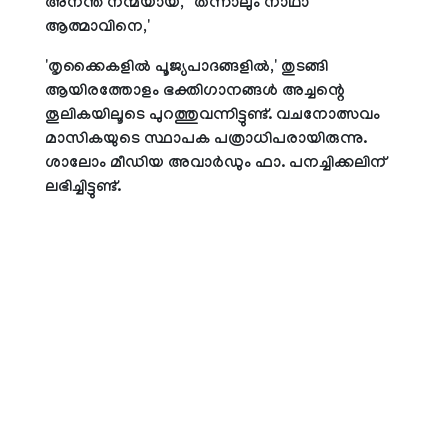
അനന്ത നന്മയായ്,' 'തന്നാലും നാഥാ
ആത്മാവിനെ,'
'തൃക്കൈകളില്‍ പൂജ്യപാദങ്ങളില്‍,' തുടങ്ങി
ആയിരത്തോളം ഭക്തിഗാനങ്ങള്‍ അച്ചന്റെ
തൂലികയിലൂടെ പുറത്തുവന്നിട്ടുണ്ട്. വചനോത്സവം
മാസികയുടെ സ്ഥാപക പത്രാധിപരായിരുന്നു.
ശാലോം മീഡിയ അവാര്‍ഡും ഫാ. പനച്ചിക്കലിന്
ലഭിച്ചിട്ടുണ്ട്.