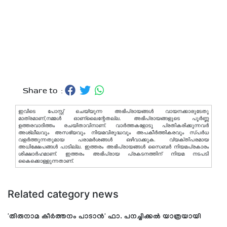
Share to :
ഇവിടെ പോസ്റ്റ് ചെയ്യുന്ന അഭിപ്രായങ്ങള്‍ വായനക്കാരുടേതു
മാത്രമാണ്,നമ്മൾ ഓണ്ലൈന്റേതല്ല. അഭിപ്രായങ്ങളുടെ പൂർണ്ണ
ഉത്തരവാദിത്തം രചയിതാവിനാണ്. വാര്‍ത്തകളോടു പ്രതികരിക്കുന്നവര്‍
അശ്ലീലവും അസഭ്യവും നിയമവിരുദ്ധവും അപകീര്‍ത്തികരവും സ്പര്‍ധ
വളര്‍ത്തുന്നതുമായ പരാമര്‍ശങ്ങള്‍ ഒഴിവാക്കുക. വ്യക്തിപരമായ
അധിക്ഷേപങ്ങള്‍ പാടില്ല. ഇത്തരം അഭിപ്രായങ്ങള്‍ സൈബര്‍ നിയമപ്രകാരം
ശിക്ഷാര്‍ഹമാണ്. ഇത്തരം അഭിപ്രായ പ്രകടനത്തിന് നിയമ നടപടി
കൈക്കൊള്ളുന്നതാണ്.
Related category news
'തിരുനാമ കീര്‍ത്തനം പാടാന്‍' ഫാ. പനച്ചിക്കല്‍ യാത്രയായി