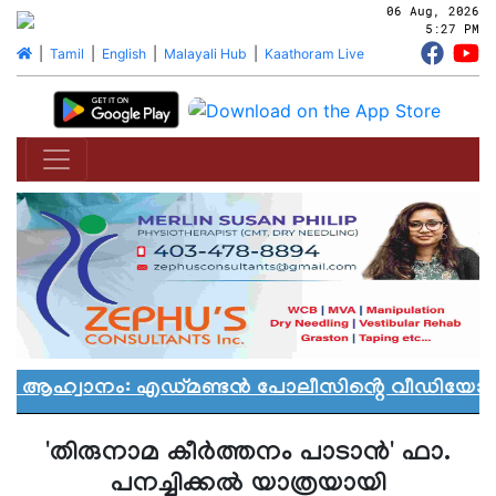
06 Aug, 2026
5:27 PM
|
Tamil
|
English
|
Malayali Hub
|
Kaathoram Live
ൻ ആഹ്വാനം: എഡ്മണ്ടൻ പോലീസിൻ്റെ വീഡിയോ വിവ
'തിരുനാമ കീര്‍ത്തനം പാടാന്‍' ഫാ.
പനച്ചിക്കല്‍ യാത്രയായി