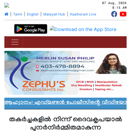
07 Aug, 2026
8:15 AM
|
Tamil
|
English
|
Malayali Hub
|
Kaathoram Live
ൻ ആഹ്വാനം: എഡ്മണ്ടൻ പോലീസിൻ്റെ വീഡിയോ വിവ
തകര്‍ച്ചകളില്‍ നിന്ന് ദൈവകൃപയാല്‍
പുനര്‍നിര്‍മ്മിതമാകുന്ന