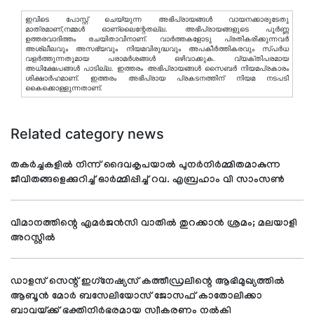
ഇവിടെ പോസ്റ്റ് ചെയ്യുന്ന അഭിപ്രായങ്ങള്‍ വായനക്കാരുടേതു
മാത്രമാണ്,നമ്മൾ ഓണ്ലൈന്റേതല്ല. അഭിപ്രായങ്ങളുടെ പൂർണ്ണ
ഉത്തരവാദിത്തം രചയിതാവിനാണ്. വാര്‍ത്തകളോടു പ്രതികരിക്കുന്നവര്‍
അശ്ലീലവും അസഭ്യവും നിയമവിരുദ്ധവും അപകീര്‍ത്തികരവും സ്പര്‍ധ
വളര്‍ത്തുന്നതുമായ പരാമര്‍ശങ്ങള്‍ ഒഴിവാക്കുക. വ്യക്തിപരമായ
അധിക്ഷേപങ്ങള്‍ പാടില്ല. ഇത്തരം അഭിപ്രായങ്ങള്‍ സൈബര്‍ നിയമപ്രകാരം
ശിക്ഷാര്‍ഹമാണ്. ഇത്തരം അഭിപ്രായ പ്രകടനത്തിന് നിയമ നടപടി
കൈക്കൊള്ളുന്നതാണ്.
Related category news
തകര്‍ച്ചകളില്‍ നിന്ന് ദൈവകൃപയാല്‍ പുനര്‍നിര്‍മ്മിതമാകുന്ന
ജീവിതങ്ങളെക്കുറിച്ച് ഓര്‍മ്മിപ്പിച്ച് റവ. എബ്രഹാം വി സാംസണ്‍
വിമാനത്തിന്റെ എമര്‍ജന്‍സി വാതില്‍ തുറക്കാന്‍ ശ്രമം; മലയാളി
അറസ്റ്റില്‍
ഡാളസ് സെന്റ് ഇഗ്‌നേഷ്യസ് കത്തീഡ്രലിന്റെ ആഭിമുഖ്യത്തില്‍
ആബൂന്‍ മോര്‍ ബസേലിയോസ് ജോസഫ് കാതോലിക്കാ
ബാവയ്ക്ക് ഭക്തിനിര്‍ഭരമായ സ്വീകരണം നല്‍കി