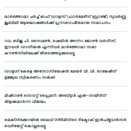
മാര്‍ത്തോമാ ചര്‍ച്ച് ഓഫ് ഡാളസ് (ഫാര്‍മേഴ്സ് ബ്രാഞ്ച്) സുവര്‍ണ്ണ
ജൂബിലി ആഘോഷങ്ങള്‍ക്ക് പ്രൗഢഗംഭീരമായ സമാപനം
റവ. ബിജു പി. സൈമണ്‍, ഷെലിന്‍ അന്നാ ജോണ്‍ വര്‍ഗീസ്,
ഈപ്പന്‍ ഡാനിയല്‍ എന്നിവര്‍ മാര്‍ത്തോമാ സഭാ
കൗണ്‍സിലിലേക്ക് തിരഞ്ഞെടുക്കപ്പെട്ടു
ഡാളസ് കേരള അസോസിയേഷന്‍ മേയര്‍ വി. വി. രാജേഷിന്
ഉജ്ജ്വല സ്വീകരണം നല്‍കി
മിഷിഗണ്‍ സെനറ്റ് പ്രൈമറി: അബ്ദുള്‍ എല്‍-സയീദിന്
തിളക്കമാര്‍ന്ന വിജയം
മെക്‌സിക്കോയില്‍ ലൈവ് സ്ട്രീമിനിടെ ടിക്ടോക് ഇന്‍ഫ്‌ളുവന്‍സര്‍
വെടിയേറ്റ് കൊല്ലപ്പെട്ടു