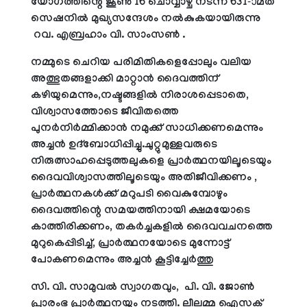
യോഗത്തിന്റെ ജൂണ്‍ 16 ചൊവ്വാഴ്ച നടന്ന 631-ാമത്
സെഷനില്‍ മുഖ്യസന്ദേശം നല്‍കുകയായിരുന്നു
റവ. എബ്രഹാം വി. സാംസണ്‍ .
നമ്മുടെ ചെറിയ പരിമിതികളെപ്പോലും വലിയ
അത്ഭുതങ്ങളാക്കി മാറ്റാന്‍ ദൈവത്തിന്
കഴിയുമെന്നും,നഷ്ടങ്ങളില്‍ നിരാശപ്പെടാതെ,
വിശ്വാസത്തോടെ ജീവിതത്തെ
പുനര്‍നിര്‍മ്മിക്കാന്‍ നമുക്ക് സാധിക്കണമെന്നും
അച്ചന്‍ ഉദ്‌ബോധിപ്പിച്ചു.ചുറ്റുമുള്ളവരുടെ
നിരുത്സാഹപ്പെടുത്തലുകളെ പ്രാര്‍ത്ഥനയിലൂടെയും
ദൈവവിശ്വാസത്തിലൂടെയും അതിജീവിക്കണം ,
പ്രാര്‍ത്ഥനകള്‍ക്ക് മറുപടി വൈകുമ്പോഴും
ദൈവത്തിന്റെ സമയത്തിനായി ക്ഷമയോടെ
കാത്തിരിക്കണം, തകര്‍ച്ചകളില്‍ ദൈവവചനത്തെ
മുറുകെപ്പിടിച്ച്, പ്രാര്‍ത്ഥനയോടെ മുന്നോട്ട്
പോകണമെന്നും അച്ചന്‍ കൂട്ടിച്ചേര്‍ത്തു
സി. വി. സാമുവല്‍ സ്വാഗതവും, പി. വി. ജോണ്‍
പ്രാരംഭ പ്രാര്‍ത്ഥനയും നടത്തി. ലീലമ്മ ഐസക്