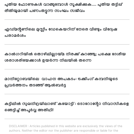
പുതിയ ഫോണുകൾ വാങ്ങുമ്പോൾ സൂക്ഷിക്കുക.... പുതിയ തട്ടിപ്പ്
രീതിയുമായി പണംതട്ടുന്ന സംഘം സജീവം
എഡ്മൻ്റണിലെ മുസ്ലീം ഡേകെയറിന് നേരെ വീണ്ടും വിദ്വേഷ
പരാമർശം
കാൽഗറിയിൽ തൊഴിലില്ലായ്മ നിരക്ക് കുറഞ്ഞു; പക്ഷെ ദേശീയ
ശരാശരിയേക്കാൾ ഉയർന്ന നിലയിൽ തന്നെ
മാനിറ്റോബയിലെ വാഹന അപകടം: ട്രക്കിംഗ് കമ്പനിയുടെ
പ്രവർത്തനം തടഞ്ഞ് ആൽബർട്ട
കട്ടിലിൽ സുഖനിദ്രയിലാണ്ട് 'കയോട്ടി': ടൊറോൻ്റോ നിവാസികളെ
ഞെട്ടിച്ച് അപൂർവ്വ അതിഥി!
DISCLAIMER : Articles published in this website are exclusively the views of the
authors. Neither the editor nor the publisher are responsible or liable for the