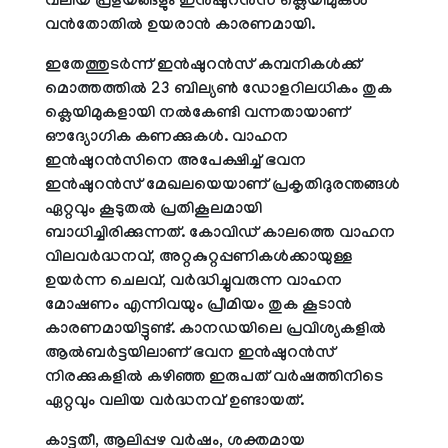
വലിയ പ്രളയങ്ങളും ഇൻഷുറൻസ് ക്ലെയിമുകൾ
വൻതോതിൽ ഉയരാൻ കാരണമായി.
ഇതേത്തുടർന്ന് ഇൻഷുറൻസ് കമ്പനികൾക്ക്
മൊത്തത്തിൽ 23 ബില്യൺ ഡോളറിലധികം തുക
ക്ലെയിമുകളായി നൽകേണ്ടി വന്നതായാണ്
ഔദ്യോഗിക കണക്കുകൾ. വാഹന
ഇൻഷുറൻസിനെ അപേക്ഷിച്ച് ഭവന
ഇൻഷുറൻസ് മേഖലയെയാണ് പ്രകൃതിദുരന്തങ്ങൾ
ഏറ്റവും കൂടുതൽ പ്രതികൂലമായി
ബാധിച്ചിരിക്കുന്നത്. കോവിഡ് കാലത്തെ വാഹന
വിലവർദ്ധനവ്, അറ്റകുറ്റപ്പണികൾക്കായുള്ള
ഉയർന്ന ചെലവ്, വർദ്ധിച്ചുവരുന്ന വാഹന
മോഷണം എന്നിവയും പ്രീമിയം തുക കൂടാൻ
കാരണമായിട്ടുണ്ട്. കാനഡയിലെ പ്രവിശ്യകളിൽ
ആൽബർട്ടയിലാണ് ഭവന ഇൻഷുറൻസ്
നിരക്കുകളിൽ കഴിഞ്ഞ ഇരുപത് വർഷത്തിനിടെ
ഏറ്റവും വലിയ വർദ്ധനവ് ഉണ്ടായത്.
കാട്ടുതീ, ആലിപ്പഴ വർഷം, ശക്തമായ