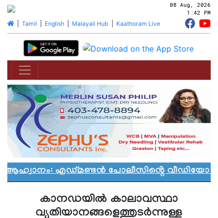
08 Aug, 2026
1:42 PM
|
Tamil
|
English
|
Malayali Hub
|
Kaathoram Live
 ആഹ്വാനം: എഡ്മണ്ടൻ പോലീസിൻ്റെ വീഡിയോ വിവാ
കാനഡയിൽ കാലാവസ്ഥാ
വ്യതിയാനങ്ങളെത്തുടർന്നുള്ള