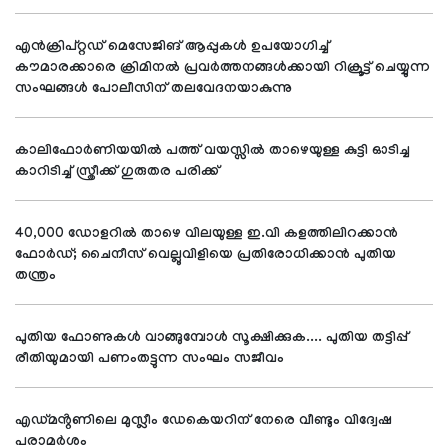
എൻക്രിപ്റ്റഡ് മെസേജിങ് ആപ്പുകൾ ഉപയോഗിച്ച്
കൗമാരക്കാരെ ക്രിമിനൽ പ്രവർത്തനങ്ങൾക്കായി റിക്രൂട്ട് ചെയ്യുന്ന
സംഘങ്ങൾ പോലീസിന് തലവേദനയാകുന്നു
കാലിഫോർണിയയിൽ പത്ത് വയസ്സിൽ താഴെയുള്ള കുട്ടി ഓടിച്ച
കാറിടിച്ച് സ്ത്രീക്ക് ഗുരുതര പരിക്ക്
40,000 ഡോളറിൽ താഴെ വിലയുള്ള ഇ.വി കളത്തിലിറക്കാൻ
ഫോർഡ്; ചൈനീസ് വെല്ലുവിളിയെ പ്രതിരോധിക്കാൻ പുതിയ
തന്ത്രം
പുതിയ ഫോണുകൾ വാങ്ങുമ്പോൾ സൂക്ഷിക്കുക.... പുതിയ തട്ടിപ്പ്
രീതിയുമായി പണംതട്ടുന്ന സംഘം സജീവം
എഡ്മൻ്റണിലെ മുസ്ലീം ഡേകെയറിന് നേരെ വീണ്ടും വിദ്വേഷ
പരാമർശം