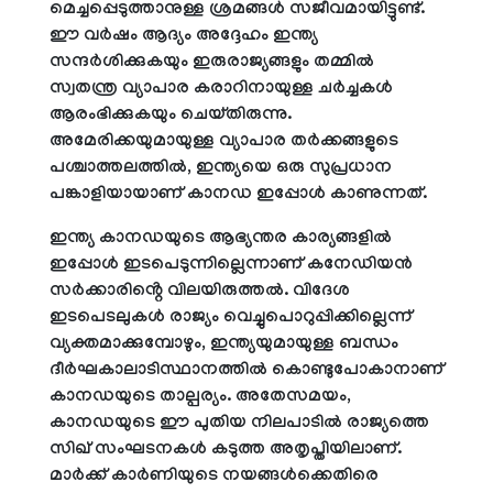
മെച്ചപ്പെടുത്താനുള്ള ശ്രമങ്ങൾ സജീവമായിട്ടുണ്ട്.
ഈ വർഷം ആദ്യം അദ്ദേഹം ഇന്ത്യ
സന്ദർശിക്കുകയും ഇരുരാജ്യങ്ങളും തമ്മിൽ
സ്വതന്ത്ര വ്യാപാര കരാറിനായുള്ള ചർച്ചകൾ
ആരംഭിക്കുകയും ചെയ്തിരുന്നു.
അമേരിക്കയുമായുള്ള വ്യാപാര തർക്കങ്ങളുടെ
പശ്ചാത്തലത്തിൽ, ഇന്ത്യയെ ഒരു സുപ്രധാന
പങ്കാളിയായാണ് കാനഡ ഇപ്പോൾ കാണുന്നത്.
ഇന്ത്യ കാനഡയുടെ ആഭ്യന്തര കാര്യങ്ങളിൽ
ഇപ്പോൾ ഇടപെടുന്നില്ലെന്നാണ് കനേഡിയൻ
സർക്കാരിൻ്റെ വിലയിരുത്തൽ. വിദേശ
ഇടപെടലുകൾ രാജ്യം വെച്ചുപൊറുപ്പിക്കില്ലെന്ന്
വ്യക്തമാക്കുമ്പോഴും, ഇന്ത്യയുമായുള്ള ബന്ധം
ദീർഘകാലാടിസ്ഥാനത്തിൽ കൊണ്ടുപോകാനാണ്
കാനഡയുടെ താല്പര്യം. അതേസമയം,
കാനഡയുടെ ഈ പുതിയ നിലപാടിൽ രാജ്യത്തെ
സിഖ് സംഘടനകൾ കടുത്ത അതൃപ്തിയിലാണ്.
മാർക്ക് കാർണിയുടെ നയങ്ങൾക്കെതിരെ