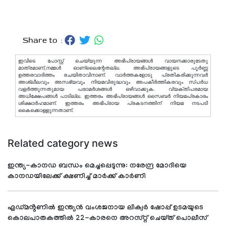
Share to :
ഇവിടെ പോസ്റ്റ് ചെയ്യുന്ന അഭിപ്രായങ്ങള്‍ വായനക്കാരുടേതു
മാത്രമാണ്,നമ്മൾ ഓണ്ലൈന്റേതല്ല. അഭിപ്രായങ്ങളുടെ പൂർണ്ണ
ഉത്തരവാദിത്തം രചയിതാവിനാണ്. വാര്‍ത്തകളോടു പ്രതികരിക്കുന്നവര്‍
അശ്ലീലവും അസഭ്യവും നിയമവിരുദ്ധവും അപകീര്‍ത്തികരവും സ്പര്‍ധ
വളര്‍ത്തുന്നതുമായ പരാമര്‍ശങ്ങള്‍ ഒഴിവാക്കുക. വ്യക്തിപരമായ
അധിക്ഷേപങ്ങള്‍ പാടില്ല. ഇത്തരം അഭിപ്രായങ്ങള്‍ സൈബര്‍ നിയമപ്രകാരം
ശിക്ഷാര്‍ഹമാണ്. ഇത്തരം അഭിപ്രായ പ്രകടനത്തിന് നിയമ നടപടി
കൈക്കൊള്ളുന്നതാണ്.
Related category news
ഇന്ത്യ-കാനഡ ബന്ധം മെച്ചപ്പെടുന്നു: നരേന്ദ്ര മോദിയെ
കാനഡയിലേക്ക് ക്ഷണിച്ച് മാർക്ക് കാർണി
എഡ്മൻ്റണിൽ ഇന്ത്യൻ വംശജനായ ലിക്വർ ഷോപ്പ് ഉടമയുടെ
കൊലപാതകത്തിൽ 22-കാരനെ അറസ്റ്റ് ചെയ്ത് പൊലീസ്