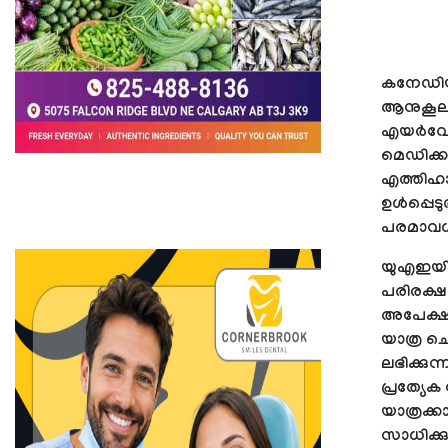
കനേഡിയ
ആനുകൂല്യ
എയർവേയ്‌
മെഡിക്ക
എത്തിഹാ
ഉൾപ്പെടു
പരമാവധി
യുഎഇയി
പരിരക്ഷ
അപേക്ഷ 
യാത്ര ച
ലഭിക്കു
പ്രത്യേക 
യാത്രക്
സാധിക്ക