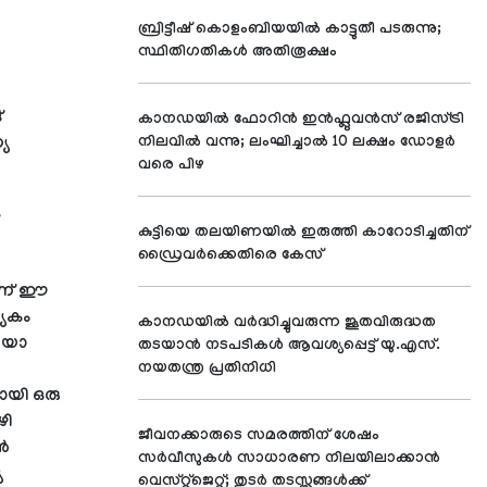
ബ്രിട്ടീഷ് കൊളംബിയയിൽ കാട്ടുതീ പടരുന്നു;
സ്ഥിതിഗതികൾ അതിരൂക്ഷം
്
കാനഡയിൽ ഫോറിൻ ഇൻഫ്ലുവൻസ് രജിസ്ട്രി
്യ
നിലവിൽ വന്നു; ലംഘിച്ചാൽ 10 ലക്ഷം ഡോളർ
വരെ പിഴ
കുട്ടിയെ തലയിണയിൽ ഇരുത്തി കാറോടിച്ചതിന്
ഡ്രൈവർക്കെതിരെ കേസ്
ാണ് ഈ
യേകം
കാനഡയിൽ വർദ്ധിച്ചുവരുന്ന ജൂതവിരുദ്ധത
ിയോ
തടയാൻ നടപടികൾ ആവശ്യപ്പെട്ട് യു.എസ്.
നയതന്ത്ര പ്രതിനിധി
ായി ഒരു
ഴി
ജീവനക്കാരുടെ സമരത്തിന് ശേഷം
ൻ
സർവീസുകൾ സാധാരണ നിലയിലാക്കാൻ
യ
വെസ്റ്റ്‌ജെറ്റ്; തുടർ തടസ്സങ്ങൾക്ക്