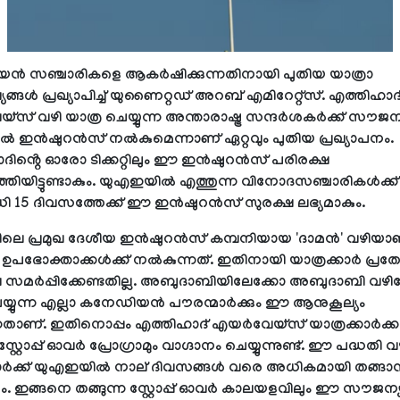
ൻ സഞ്ചാരികളെ ആകർഷിക്കുന്നതിനായി പുതിയ യാത്രാ
ങ്ങൾ പ്രഖ്യാപിച്ച് യുണൈറ്റഡ് അറബ് എമിറേറ്റ്സ്. എത്തിഹാദ
സ് വഴി യാത്ര ചെയ്യുന്ന അന്താരാഷ്ട്ര സന്ദർശകർക്ക് സൗജന
ൽ ഇൻഷുറൻസ് നൽകുമെന്നാണ് ഏറ്റവും പുതിയ പ്രഖ്യാപനം.
ദിൻ്റെ ഓരോ ടിക്കറ്റിലും ഈ ഇൻഷുറൻസ് പരിരക്ഷ
ത്തിയിട്ടുണ്ടാകും. യുഎഇയിൽ എത്തുന്ന വിനോദസഞ്ചാരികൾക്ക്
 15 ദിവസത്തേക്ക് ഈ ഇൻഷുറൻസ് സുരക്ഷ ലഭ്യമാകും.
ലെ പ്രമുഖ ദേശീയ ഇൻഷുറൻസ് കമ്പനിയായ 'ദാമൻ' വഴിയ
 ഉപഭോക്താക്കൾക്ക് നൽകുന്നത്. ഇതിനായി യാത്രക്കാർ പ്രത്
സമർപ്പിക്കേണ്ടതില്ല. അബുദാബിയിലേക്കോ അബുദാബി വഴ
െയ്യുന്ന എല്ലാ കനേഡിയൻ പൗരന്മാർക്കും ഈ ആനുകൂല്യം
ന്നതാണ്. ഇതിനൊപ്പം എത്തിഹാദ് എയർവേയ്‌സ് യാത്രക്കാർക്ക
സ്റ്റോപ്പ് ഓവർ പ്രോഗ്രാമും വാഗ്ദാനം ചെയ്യുന്നുണ്ട്. ഈ പദ്ധതി വ
കാർക്ക് യുഎഇയിൽ നാല് ദിവസങ്ങൾ വരെ അധികമായി തങ്ങാ
ും. ഇങ്ങനെ തങ്ങുന്ന സ്റ്റോപ്പ് ഓവർ കാലയളവിലും ഈ സൗജന്