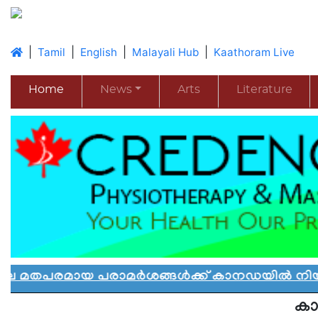
|
|
|
|
Tamil
English
Malayali Hub
Kaathoram Live
Home
News
Arts
Literature
യ പരാമർശങ്ങൾക്ക് കാനഡയിൽ നിയന്ത്രണം: പു
കാ