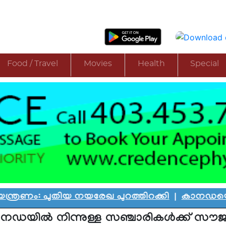
Food / Travel
Movies
Health
Special
തിയ നയരേഖ പുറത്തിറക്കി
|
കാനഡയെ കണ്ണീരിലാഴ
നഡയിൽ നിന്നുള്ള സഞ്ചാരികൾക്ക് സൗജ