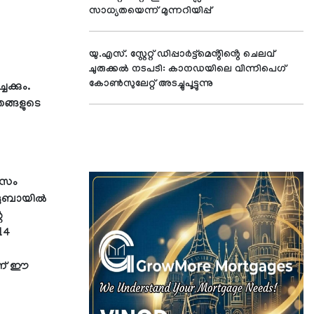
സാധ്യതയെന്ന് മുന്നറിയിപ്പ്
യു.എസ്. സ്റ്റേറ്റ് ഡിപ്പാർട്ട്മെൻ്റിൻ്റെ ചെലവ്
ചുരുക്കൽ നടപടി: കാനഡയിലെ വിന്നിപെഗ്
കോൺസുലേറ്റ് അടച്ചുപൂട്ടുന്നു
്കും.
തങ്ങളുടെ
ിസം
 ദുബായിൽ
െ
14
ാണ് ഈ