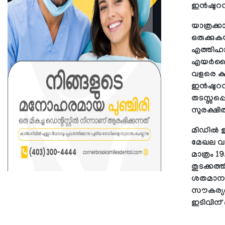
ഇൻഷുറൻസ്
യാത്രക്
ഒരുക്കുക
എത്തിഹാ
എയർലൈൻ
വളരെ കുറ
ഇൻഷുറൻസ
തടസ്സപ്
സുരക്ഷി
മിഡിൽ 
മേഖല വല
മാത്രം 
തുടക്കത
ശതമാനത്ത
സൗകര്യ
ഇടിവിന്