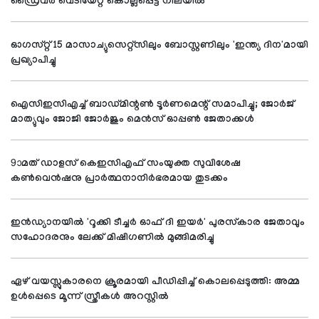
ഡ്രൈവര്‍ വെടിയേറ്റ് കൊല്ലപ്പെട്ട നിലയില്‍
ഓഗസ്റ്റ് 15 മാസാച്യുസെറ്റ്സിലും ബോസ്റ്റണിലും 'ഇന്ത്യ ദിന'മായി
പ്രഖ്യാപിച്ചു
ഐസിഇസിഎച്ച് ബാഡ്മിന്റണ്‍ ടൂര്‍ണമെന്റ് സമാപിച്ചു; ജോര്‍ജ്
മാത്യുവും ജോജി ജോര്‍ജും മെന്‍സ് ഓപ്പണ്‍ ജേതാക്കള്‍
9ാമത് ഡാളസ് കെഇസിഎഫ് സംയുക്ത സുവിശേഷ
കണ്‍വെന്‍ഷനു പ്രാര്‍ത്ഥനാനിര്‍ഭരമായ തുടക്കം
ഇന്‍ഡ്യാനയില്‍ 'റൂക്കി ടീച്ചര്‍ ഓഫ് ദി ഇയര്‍' പുരസ്‌കാര ജേതാവും
സഹോദരനും ലേക്ക് മിഷിഗണില്‍ മുങ്ങിമരിച്ചു
ഏഴ് വയസ്സുകാരനെ ക്രൂരമായി പീഡിപ്പിച്ച് കൊലപ്പെടുത്തി: അമ്മ
ഉള്‍പ്പെടെ മൂന്ന് സ്ത്രീകള്‍ അറസ്റ്റില്‍