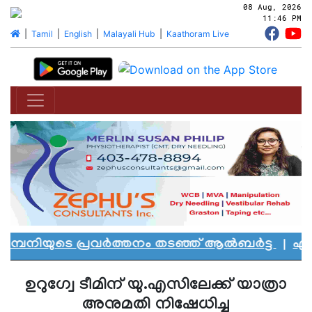
08 Aug, 2026
11:46 PM
|
Tamil
|
English
|
Malayali Hub
|
Kaathoram Live
്പനിയുടെ പ്രവർത്തനം തടഞ്ഞ് ആൽബർട്ട
|
എഡ്മൻ
ഉറുഗ്വേ ടീമിന് യു.എസിലേക്ക് യാത്രാ
അനുമതി നിഷേധിച്ചു