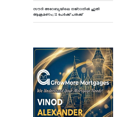
സൗദി അറേബ്യയിലെ നജ്റാനില്‍ ഹൂതി
ആക്രമണം; 11 പേര്‍ക്ക് പരുക്ക്