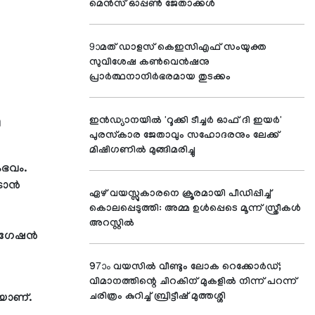
മെന്‍സ് ഓപ്പണ്‍ ജേതാക്കള്‍
9ാമത് ഡാളസ് കെഇസിഎഫ് സംയുക്ത
സുവിശേഷ കണ്‍വെന്‍ഷനു
പ്രാര്‍ത്ഥനാനിര്‍ഭരമായ തുടക്കം
ഇന്‍ഡ്യാനയില്‍ 'റൂക്കി ടീച്ചര്‍ ഓഫ് ദി ഇയര്‍'
ി
പുരസ്‌കാര ജേതാവും സഹോദരനും ലേക്ക്
മിഷിഗണില്‍ മുങ്ങിമരിച്ചു
ംഭവം.
ാന്‍
ഏഴ് വയസ്സുകാരനെ ക്രൂരമായി പീഡിപ്പിച്ച്
കൊലപ്പെടുത്തി: അമ്മ ഉള്‍പ്പെടെ മൂന്ന് സ്ത്രീകള്‍
അറസ്റ്റില്‍
ിഗേഷന്‍
97ാം വയസില്‍ വീണ്ടും ലോക റെക്കോര്‍ഡ്;
വിമാനത്തിന്റെ ചിറകിന് മുകളില്‍ നിന്ന് പറന്ന്
ചരിത്രം കുറിച്ച് ബ്രിട്ടീഷ് മുത്തശ്ശി
കയാണ്.