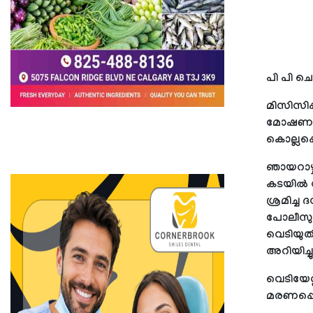
പി പി ചെ
മിസിസിപ്പി
മോഷണശ്രമ
കൊല്ലപ്പെട
ഞായറാഴ്ച
കടയില്‍ ന
ശ്രമിച്ച 
പോലീസുകാ
വെടിയുതി
അറിയിച്ചു
വെടിയേറ്റ
മരണപ്പെ