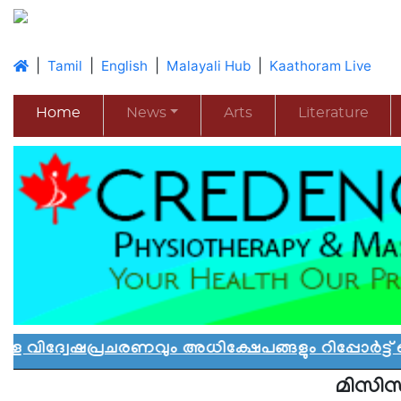
|
|
|
|
Tamil
English
Malayali Hub
Kaathoram Live
Home
News
Arts
Literature
പ്രചരണവും അധിക്ഷേപങ്ങളും റിപ്പോർട്ട് ചെയ്യ
മിസിസ