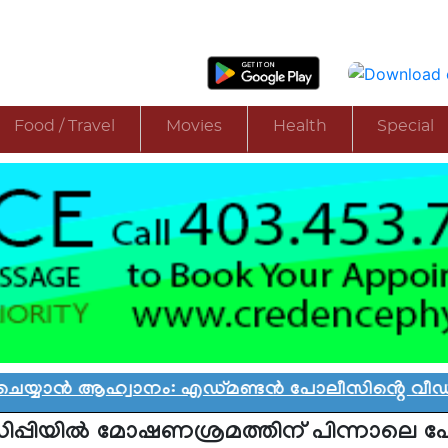
Food / Travel
Movies
Health
Special
ാൻ ആഹ്വാനം: എഡ്മണ്ടൻ പോലീസിൻ്റെ വീഡിയോ വി
ിപ്പിയില്‍ മോഷണശ്രമത്തിന് പിന്നാലെ 