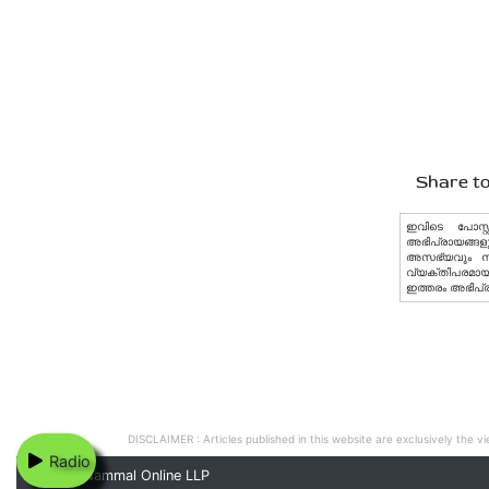
Share to
ഇവിടെ പോസ്റ്
അഭിപ്രായങ്ങളു
അസഭ്യവും നിയമ
വ്യക്തിപരമായ 
ഇത്തരം അഭിപ്
DISCLAIMER : Articles published in this website are exclusively the vie
Radio
© 2020 Nammal Online LLP