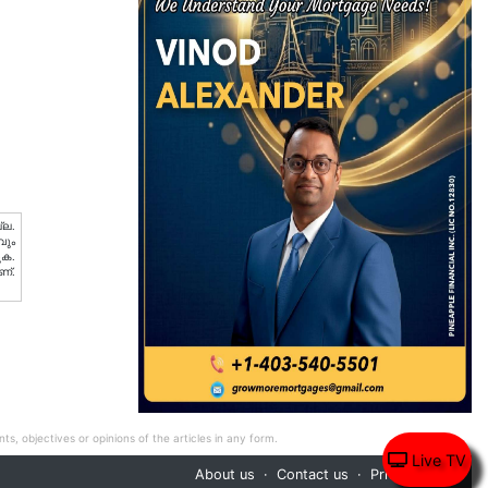
്ല.
വും
ുക.
ണ്.
ts, objectives or opinions of the articles in any form.
Live TV
About us
Contact us
Privacy Policy