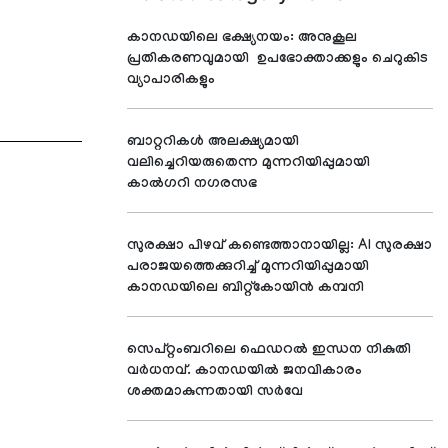
കാനഡയിലെ ഭക്ഷ്യനയം: അനുകൂല
പ്രതികരണവുമായി ഉപഭോക്താക്കളും ചെറുകിട
വ്യാപാരികളും
ബാറ്ററികൾ അലക്ഷ്യമായി
വലിച്ചെറിയരുതെന്ന മുന്നറിയിപ്പുമായി
കാൽഗറി നഗരസഭ
സുരക്ഷാ പിഴവ് കണ്ടെത്താനായില്ല: AI സുരക്ഷാ
പരാജയത്തെക്കുറിച്ച് മുന്നറിയിപ്പുമായി
കാനഡയിലെ ബിറ്റ്‌കോയിൻ കമ്പനി
സെപ്റ്റംബറിലെ ഫെഡറൽ ഇന്ധന നികുതി
വർധനവ്. കാനഡയിൽ ജനവികാരം
ശക്തമാകുന്നതായി സർവേ