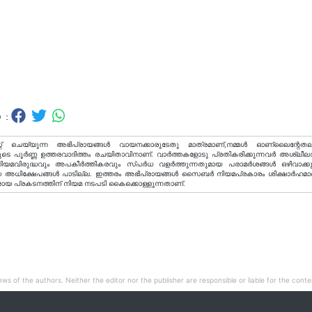
 :
റ് ചെയ്യുന്ന അഭിപ്രായങ്ങള്‍ വായനക്കാരുടേതു മാത്രമാണ്,നമ്മൾ ഓണ്ലൈന്റേതല
ടെ പൂർണ്ണ ഉത്തരവാദിത്തം രചയിതാവിനാണ്. വാര്‍ത്തകളോടു പ്രതികരിക്കുന്നവര്‍ അശ്ലീല
വിരുദ്ധവും അപകീര്‍ത്തികരവും സ്പര്‍ധ വളര്‍ത്തുന്നതുമായ പരാമര്‍ശങ്ങള്‍ ഒഴിവാക്ക
അധിക്ഷേപങ്ങള്‍ പാടില്ല. ഇത്തരം അഭിപ്രായങ്ങള്‍ സൈബര്‍ നിയമപ്രകാരം ശിക്ഷാര്‍ഹമാ
രായ പ്രകടനത്തിന് നിയമ നടപടി കൈക്കൊള്ളുന്നതാണ്.
ws of the authors. Neither the editor nor the publisher are responsible or liable for the conten