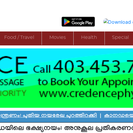
Food / Travel
Movies
Health
Special
ിയ നയരേഖ പുറത്തിറക്കി
|
കാനഡയെ കണ്ണീരിലാഴ്
യിലെ ഭക്ഷ്യനയം: അനുകൂല പ്രതികരണവ