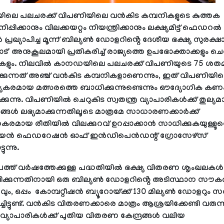
ലെ പലചരക്ക് വിപണിയിലെ വൻകിട കമ്പനികളുടെ കുത്തക
പിക്കാനും വിലക്കയറ്റം നിയന്ത്രിക്കാനും ലക്ഷ്യമിട്ട് ഫെഡറൽ
പ്രഖ്യാപിച്ച മൂന്ന് ബില്യൺ ഡോളറിൻ്റെ ദേശീയ ഭക്ഷ്യ സുരക്ഷ
' അനുകൂലമായി പ്രതികരിച്ച് രാജ്യത്തെ ഉപഭോക്താക്കളും ചെ
ികളും. നിലവിൽ കാനഡയിലെ പലചരക്ക് വിപണിയുടെ 75 ശത
രിക്കുന്നത് അഞ്ച് വൻകിട കമ്പനികളാണെന്നും, ഇത് വിപണിയി
രമായ മത്സരത്തെ ബാധിക്കുന്നുണ്ടെന്നും ഔദ്യോഗിക കണ
ക്കുന്നു. വിപണിയിൽ ചെറുകിട സ്വതന്ത്ര വ്യാപാരികൾക്ക് തുല്യ
ൾ ലഭ്യമാക്കുന്നതിലൂടെ മാത്രമേ സാധാരണക്കാർക്ക്
രമായ രീതിയിൽ വിലക്കുറവ് ഉറപ്പാക്കാൻ സാധിക്കുകയുള്ളൂവെ
യൻ ഫെഡറേഷൻ ഓഫ് ഇൻഡിപെൻഡന്റ് ഗ്രോസേഴ്സ്
്ടുന്നു.
പത്ത് വർഷത്തേക്കുള്ള പദ്ധതിയിൽ ഭക്ഷ്യ വിതരണ ശൃംഖലകൾ
പിക്കുന്നതിനായി ഒരു ബില്യൺ ഡോളറിൻ്റെ അടിസ്ഥാന സൗകര
ം, ഒപ്പം കോമ്പറ്റീഷൻ ബ്യൂറോയ്ക്ക് 130 മില്യൺ ഡോളറും സ
ചിട്ടുണ്ട്. വൻകിട വിതരണക്കാരെ മാത്രം ആശ്രയിക്കേണ്ടി വരുന്
 വ്യാപാരികൾക്ക് പുതിയ വിതരണ കേന്ദ്രങ്ങൾ വലിയ