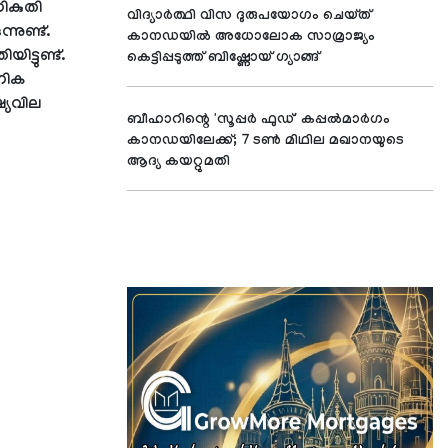
ികുതി
വിദ്യാർത്ഥി വിസ ദുരുപയോഗം ചെയ്ത്
നുണ്ട്.
കാനഡയിൽ അധോലോക സാമ്രാജ്യം
്ടുണ്ട്.
കെട്ടിപ്പടുത്ത് ബിഷ്ണോയ് ഗ്യാങ്ങ്
ോഗിക
ഷ്യവില
ബീഹാറിന്റെ 'സൂപ്പര്‍ ഫുഡ്' കപ്പല്‍മാര്‍ഗം
കാനഡയിലേക്ക്; 7 ടണ്‍ മിഥില മഖാനയുടെ
ആദ്യ കയറ്റുമതി