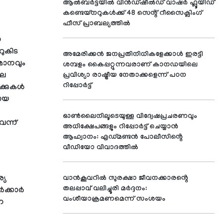
ആൽബർട്ടയിൽ വിൻഡ്‌ഷീൽഡ് വാഷർ ഫ്ലൂയിഡ്
കണ്ടെയ്നറുകൾക്ക് 48 സെൻ്റ് റീസൈക്ലിംഗ്
ഫീസ് പ്രാബല്യത്തിൽ
ാ
റുകിട
അമേരിക്കൻ ജനപ്രതിനിധികളേക്കാൾ ഇരട്ടി
മാനവും
ശമ്പളം കൈപ്പറ്റുന്നവരാണ് കാനഡയിലെ
ലെ
പ്രവിശ്യാ രാഷ്ട്രീയ നേതാക്കളെന്ന് പഠന
റിപ്പോർട്ട്
ക്കുകൾ
മായ
ഓൺലൈനിലൂടെയുള്ള വിദ്വേഷപ്രചരണവും
ന്ന്
അധിക്ഷേപങ്ങളും റിപ്പോർട്ട് ചെയ്യാൻ
ആഹ്വാനം: എഡ്മണ്ടൻ പോലീസിൻ്റെ
വീഡിയോ വിവാദത്തിൽ
്യ
വാൻകൂവറിൽ സുരക്ഷാ ജീവനക്കാരൻ്റെ
തലപ്പാവ് വലിച്ചൂരി മർദ്ദനം:
ർക്കാർ
വംശീയാക്രമണമെന്ന് സംശയം
ന