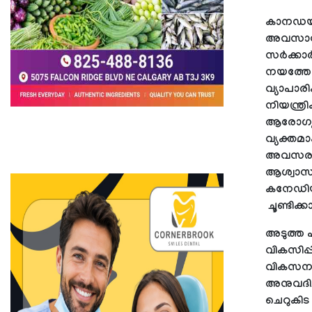
കാനഡയി
അവസാനിപ്
സർക്കാർ 
നയത്തോട്
വ്യാപാര
നിയന്ത്
ആരോഗ്യക
വ്യക്തമാ
അവസരങ്ങ
ആശ്വാസക
കനേഡി
ചൂണ്ടിക്കാട
അടുത്ത 
വികസിപ്
വികസനവു
അനുവദിച്
ചെറുകിട