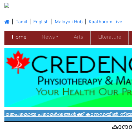
|
|
|
|
Tamil
English
Malayali Hub
Kaathoram Live
Home
News
Arts
Literature
യ പരാമർശങ്ങൾക്ക് കാനഡയിൽ നിയന്ത്രണം: പുത
കാനഡ