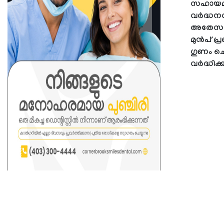
സഹായമാക
വർദ്ധനവി
അതേസമയം
മുൻപ് പ്
ഗുണം ചെയ്
വർദ്ധിക