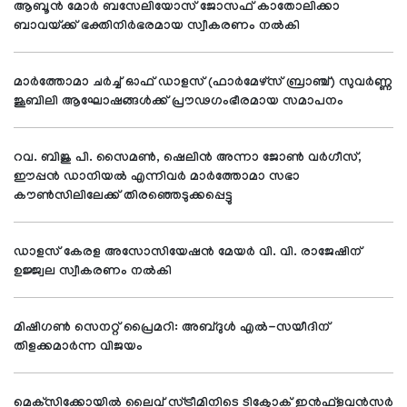
ആബൂന്‍ മോര്‍ ബസേലിയോസ് ജോസഫ് കാതോലിക്കാ
ബാവയ്ക്ക് ഭക്തിനിര്‍ഭരമായ സ്വീകരണം നല്‍കി
മാര്‍ത്തോമാ ചര്‍ച്ച് ഓഫ് ഡാളസ് (ഫാര്‍മേഴ്സ് ബ്രാഞ്ച്) സുവര്‍ണ്ണ
ജൂബിലി ആഘോഷങ്ങള്‍ക്ക് പ്രൗഢഗംഭീരമായ സമാപനം
റവ. ബിജു പി. സൈമണ്‍, ഷെലിന്‍ അന്നാ ജോണ്‍ വര്‍ഗീസ്,
ഈപ്പന്‍ ഡാനിയല്‍ എന്നിവര്‍ മാര്‍ത്തോമാ സഭാ
കൗണ്‍സിലിലേക്ക് തിരഞ്ഞെടുക്കപ്പെട്ടു
ഡാളസ് കേരള അസോസിയേഷന്‍ മേയര്‍ വി. വി. രാജേഷിന്
ഉജ്ജ്വല സ്വീകരണം നല്‍കി
മിഷിഗണ്‍ സെനറ്റ് പ്രൈമറി: അബ്ദുള്‍ എല്‍-സയീദിന്
തിളക്കമാര്‍ന്ന വിജയം
മെക്‌സിക്കോയില്‍ ലൈവ് സ്ട്രീമിനിടെ ടിക്ടോക് ഇന്‍ഫ്‌ളുവന്‍സര്‍