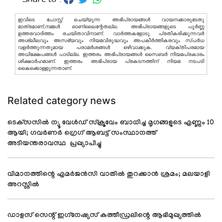
ഇവിടെ പോസ്റ്റ് ചെയ്യുന്ന അഭിപ്രായങ്ങള്‍ വായനക്കാരുടേതു
മാത്രമാണ്,നമ്മൾ ഓണ്ലൈന്റേതല്ല. അഭിപ്രായങ്ങളുടെ പൂർണ്ണ
ഉത്തരവാദിത്തം രചയിതാവിനാണ്. വാര്‍ത്തകളോടു പ്രതികരിക്കുന്നവര്‍
അശ്ലീലവും അസഭ്യവും നിയമവിരുദ്ധവും അപകീര്‍ത്തികരവും സ്പര്‍ധ
വളര്‍ത്തുന്നതുമായ പരാമര്‍ശങ്ങള്‍ ഒഴിവാക്കുക. വ്യക്തിപരമായ
അധിക്ഷേപങ്ങള്‍ പാടില്ല. ഇത്തരം അഭിപ്രായങ്ങള്‍ സൈബര്‍ നിയമപ്രകാരം
ശിക്ഷാര്‍ഹമാണ്. ഇത്തരം അഭിപ്രായ പ്രകടനത്തിന് നിയമ നടപടി
കൈക്കൊള്ളുന്നതാണ്.
Related category news
ടെക്‌സസില്‍ ന്യൂ വേള്‍ഡ് സ്‌ക്രൂവേം ബാധിച്ച മൃഗങ്ങളുടെ എണ്ണം 10
ആയി; ഗവര്‍ണര്‍ ഗ്രെഗ് ആബട്ട് സംസ്ഥാനത്ത്
അടിയന്തരാവസ്ഥ പ്രഖ്യാപിച്ചു
വിമാനത്തിന്റെ എമര്‍ജന്‍സി വാതില്‍ തുറക്കാന്‍ ശ്രമം; മലയാളി
അറസ്റ്റില്‍
ഡാളസ് സെന്റ് ഇഗ്‌നേഷ്യസ് കത്തീഡ്രലിന്റെ ആഭിമുഖ്യത്തില്‍