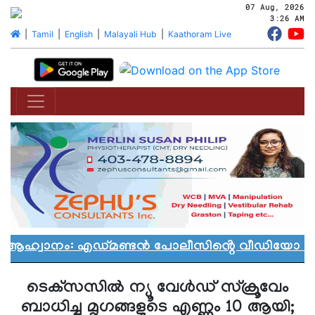
07 Aug, 2026
3:26 AM
|
Tamil
|
English
|
Malayali Hub
|
Kaathoram Live
ൻ ആഹ്വാനം: എഡ്മണ്ടൻ പോലീസിൻ്റെ വീഡിയോ വിവ
ടെക്‌സസില്‍ ന്യൂ വേള്‍ഡ് സ്‌ക്രൂവേം
ബാധിച്ച മൃഗങ്ങളുടെ എണ്ണം 10 ആയി;