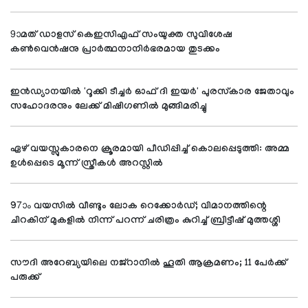
9ാമത് ഡാളസ് കെഇസിഎഫ് സംയുക്ത സുവിശേഷ
കണ്‍വെന്‍ഷനു പ്രാര്‍ത്ഥനാനിര്‍ഭരമായ തുടക്കം
ഇന്‍ഡ്യാനയില്‍ 'റൂക്കി ടീച്ചര്‍ ഓഫ് ദി ഇയര്‍' പുരസ്‌കാര ജേതാവും
സഹോദരനും ലേക്ക് മിഷിഗണില്‍ മുങ്ങിമരിച്ചു
ഏഴ് വയസ്സുകാരനെ ക്രൂരമായി പീഡിപ്പിച്ച് കൊലപ്പെടുത്തി: അമ്മ
ഉള്‍പ്പെടെ മൂന്ന് സ്ത്രീകള്‍ അറസ്റ്റില്‍
97ാം വയസില്‍ വീണ്ടും ലോക റെക്കോര്‍ഡ്; വിമാനത്തിന്റെ
ചിറകിന് മുകളില്‍ നിന്ന് പറന്ന് ചരിത്രം കുറിച്ച് ബ്രിട്ടീഷ് മുത്തശ്ശി
സൗദി അറേബ്യയിലെ നജ്റാനില്‍ ഹൂതി ആക്രമണം; 11 പേര്‍ക്ക്
പരുക്ക്