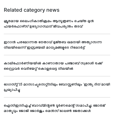
Related category news
ക്രൂരമായ ലൈംഗികാതിക്രമം ആസൂത്രണം ചെയ്ത മുന്‍
ഫയര്‍ഫോഴ്‌സ് ഉദ്യോഗസ്ഥന് ജീവപര്യന്തം തടവ്
ഇറാന്‍ പരമോന്നത നേതാവ് മുജ്തബ ഖമനയി അത്യാസന്ന
നിലയിലെന്ന് ഇസ്രയേലി മാധ്യമങ്ങളുടെ റിപ്പോര്‍ട്ട്
കാലിഫോര്‍ണിയയില്‍ കാണാതായ പഞ്ചാബ് സ്വദേശി ട്രക്ക്
ഡ്രൈവര്‍ വെടിയേറ്റ് കൊല്ലപ്പെട്ട നിലയില്‍
ഓഗസ്റ്റ് 15 മാസാച്യുസെറ്റ്സിലും ബോസ്റ്റണിലും 'ഇന്ത്യ ദിന'മായി
പ്രഖ്യാപിച്ചു
ഐസിഇസിഎച്ച് ബാഡ്മിന്റണ്‍ ടൂര്‍ണമെന്റ് സമാപിച്ചു; ജോര്‍ജ്
മാത്യുവും ജോജി ജോര്‍ജും മെന്‍സ് ഓപ്പണ്‍ ജേതാക്കള്‍