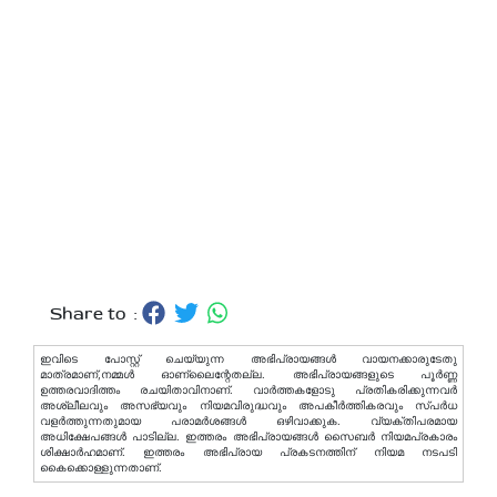
Share to :
ഇവിടെ പോസ്റ്റ് ചെയ്യുന്ന അഭിപ്രായങ്ങള്‍ വായനക്കാരുടേതു
മാത്രമാണ്,നമ്മൾ ഓണ്ലൈന്റേതല്ല. അഭിപ്രായങ്ങളുടെ പൂർണ്ണ
ഉത്തരവാദിത്തം രചയിതാവിനാണ്. വാര്‍ത്തകളോടു പ്രതികരിക്കുന്നവര്‍
അശ്ലീലവും അസഭ്യവും നിയമവിരുദ്ധവും അപകീര്‍ത്തികരവും സ്പര്‍ധ
വളര്‍ത്തുന്നതുമായ പരാമര്‍ശങ്ങള്‍ ഒഴിവാക്കുക. വ്യക്തിപരമായ
അധിക്ഷേപങ്ങള്‍ പാടില്ല. ഇത്തരം അഭിപ്രായങ്ങള്‍ സൈബര്‍ നിയമപ്രകാരം
ശിക്ഷാര്‍ഹമാണ്. ഇത്തരം അഭിപ്രായ പ്രകടനത്തിന് നിയമ നടപടി
കൈക്കൊള്ളുന്നതാണ്.