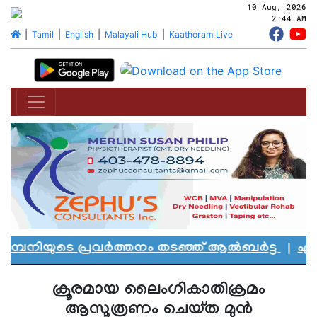
10 Aug, 2026
2:44 AM
|
Tamil
|
English
|
Malayali Hub
|
Kaathoram Live
്പനിയുടെ പ്രവർത്തനം തടഞ്ഞ് ആൽബർട്ട
|
എഡ്മൻ
ക്രൂരമായ ലൈംഗികാതിക്രമം
ആസൂത്രണം ചെയ്ത മുന്‍