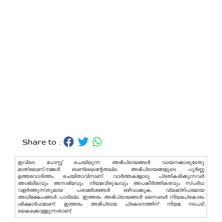
Share to :
ഇവിടെ പോസ്റ്റ് ചെയ്യുന്ന അഭിപ്രായങ്ങള്‍ വായനക്കാരുടേതു
മാത്രമാണ്,നമ്മൾ ഓണ്ലൈന്റേതല്ല. അഭിപ്രായങ്ങളുടെ പൂർണ്ണ
ഉത്തരവാദിത്തം രചയിതാവിനാണ്. വാര്‍ത്തകളോടു പ്രതികരിക്കുന്നവര്‍
അശ്ലീലവും അസഭ്യവും നിയമവിരുദ്ധവും അപകീര്‍ത്തികരവും സ്പര്‍ധ
വളര്‍ത്തുന്നതുമായ പരാമര്‍ശങ്ങള്‍ ഒഴിവാക്കുക. വ്യക്തിപരമായ
അധിക്ഷേപങ്ങള്‍ പാടില്ല. ഇത്തരം അഭിപ്രായങ്ങള്‍ സൈബര്‍ നിയമപ്രകാരം
ശിക്ഷാര്‍ഹമാണ്. ഇത്തരം അഭിപ്രായ പ്രകടനത്തിന് നിയമ നടപടി
കൈക്കൊള്ളുന്നതാണ്.