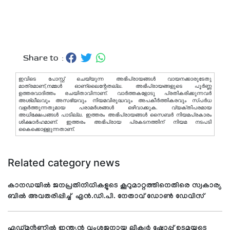
Share to :
ഇവിടെ പോസ്റ്റ് ചെയ്യുന്ന അഭിപ്രായങ്ങള്‍ വായനക്കാരുടേതു
മാത്രമാണ്,നമ്മൾ ഓണ്ലൈന്റേതല്ല. അഭിപ്രായങ്ങളുടെ പൂർണ്ണ
ഉത്തരവാദിത്തം രചയിതാവിനാണ്. വാര്‍ത്തകളോടു പ്രതികരിക്കുന്നവര്‍
അശ്ലീലവും അസഭ്യവും നിയമവിരുദ്ധവും അപകീര്‍ത്തികരവും സ്പര്‍ധ
വളര്‍ത്തുന്നതുമായ പരാമര്‍ശങ്ങള്‍ ഒഴിവാക്കുക. വ്യക്തിപരമായ
അധിക്ഷേപങ്ങള്‍ പാടില്ല. ഇത്തരം അഭിപ്രായങ്ങള്‍ സൈബര്‍ നിയമപ്രകാരം
ശിക്ഷാര്‍ഹമാണ്. ഇത്തരം അഭിപ്രായ പ്രകടനത്തിന് നിയമ നടപടി
കൈക്കൊള്ളുന്നതാണ്.
Related category news
കാനഡയിൽ ജനപ്രതിനിധികളുടെ കൂറുമാറ്റത്തിനെതിരെ സ്വകാര്യ
ബിൽ അവതരിപ്പിച്ച് എൻ.ഡി.പി. നേതാവ് ഡോൺ ഡേവിസ്
എഡ്മൻ്റണിൽ ഇന്ത്യൻ വംശജനായ ലിക്വർ ഷോപ്പ് ഉടമയുടെ