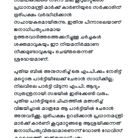
സമീപകാലത്ത് നടന്ന ചില കൂറുമാറ്റങ്ങൾ
പ്രധാനമന്ത്രി മാർക്ക് കാർണിയുടെ സർക്കാരിന്
ഭൂരിപക്ഷം വർദ്ധിപ്പിക്കാൻ
സഹായകരമായിരുന്നു. ഇതിനു പിന്നാലെയാണ്
ജനാധിപത്യപരമായ
ഉത്തരവാദിത്തത്തെക്കുറിച്ചുള്ള ചർച്ചകൾ
ശക്തമാവുകയും ഈ നിയമനിർമ്മാണ
നീക്കമുണ്ടാവുകയും ചെയ്തതെന്നത്
ശ്രദ്ധേയമാണ്.
പുതിയ ബിൽ അനുസരിച്ച് ഒരു എം.പി.ക്കും നേരിട്ട്
മറ്റൊരു പാർട്ടിയിലേക്ക് ചേരാൻ സാധിക്കില്ല.
നിലവിലെ പാർട്ടി വിടുന്ന എം.പി. ആദ്യം
സ്വതന്ത്രനായി സഭയിൽ ഇരിക്കേണ്ടി വരും.
പുതിയ പാർട്ടിയുടെ ചിഹ്നത്തിൽ മത്സരിച്ച്
വിജയിച്ചാൽ മാത്രമേ ആ പാർട്ടിയിൽ ചേരാൻ
അനുവദിക്കൂ. ഭൂരിപക്ഷം ഉറപ്പിക്കാൻ പ്രധാനമന്ത്രി
മാർക്ക് കാർണി കൂറുമാറ്റങ്ങളെ ആശ്രയിക്കുന്നത്
ജനാധിപത്യവിരുദ്ധമാണെന്ന് ഡോൺ ഡേവിസ്