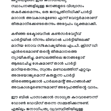
കുറ്റപ്പെടുത്തി. ഇത് ജനാധിപത്യ
സ്ഥാപനങ്ങളിലുള്ള ജനങ്ങളുടെ വിശ്വാസം
തകർക്കുമെന്നും, ഒരു ജനപ്രതിനിധിക്ക് പാർട്ടി
മാറാൻ അവകാശമുണ്ടോ എന്ന് വോട്ടർമാരാണ്
തീരുമാനിക്കേണ്ടതെന്നും അദ്ദേഹം വ്യക്തമാക്കി.
കഴിഞ്ഞ ഒക്ടോബറിൽ കൺസർവേറ്റീവ്
പാർട്ടിയിൽ നിന്നും ലിബറൽ പാർട്ടിയിലേക്ക്
മാറിയ നോവ സ്കോഷ്യയിലെ എം.പി. ക്രിസ് ഡി
എൻട്രെമോണ്ട് തൻ്റെ തീരുമാനത്തെ
ന്യായീകരിച്ചു. മണ്ഡലത്തിലെ ജനങ്ങളോട്
ആലോചിച്ച ശേഷമാണ് താൻ പാർട്ടി
മാറിയതെന്നും, സ്വന്തം മണ്ഡലത്തിന് ഏറ്റവും
അനുയോജ്യമെന്ന് കരുതുന്ന പാർട്ടി
തിരഞ്ഞെടുക്കാൻ പാർലമെൻ്റ് അംഗങ്ങൾക്ക്
അവകാശമുണ്ടെന്നുമാണ് അദ്ദേഹത്തിന്റെ വാദം.
ഈ ബിൽ പാസാക്കാൻ സാധ്യത കുറവാണെന്ന്
ഡോൺ ഡേവിസ് തന്നെ സമ്മതിക്കുന്നുണ്ട്.
എങ്കിലും ജനാധിപത്യ വ്യവസ്ഥിതിയിലുള്ള