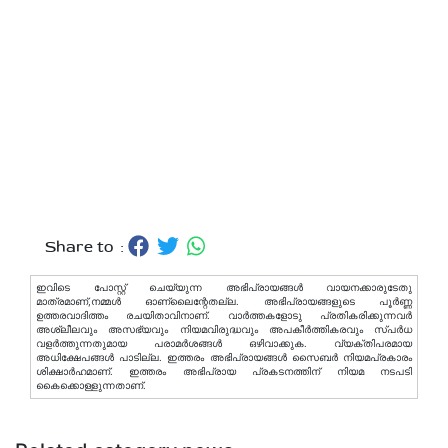
Share to :
ഇവിടെ പോസ്റ്റ് ചെയ്യുന്ന അഭിപ്രായങ്ങള്‍ വായനക്കാരുടേതു
മാത്രമാണ്,നമ്മൾ ഓണ്ലൈന്റേതല്ല. അഭിപ്രായങ്ങളുടെ പൂർണ്ണ
ഉത്തരവാദിത്തം രചയിതാവിനാണ്. വാര്‍ത്തകളോടു പ്രതികരിക്കുന്നവര്‍
അശ്ലീലവും അസഭ്യവും നിയമവിരുദ്ധവും അപകീര്‍ത്തികരവും സ്പര്‍ധ
വളര്‍ത്തുന്നതുമായ പരാമര്‍ശങ്ങള്‍ ഒഴിവാക്കുക. വ്യക്തിപരമായ
അധിക്ഷേപങ്ങള്‍ പാടില്ല. ഇത്തരം അഭിപ്രായങ്ങള്‍ സൈബര്‍ നിയമപ്രകാരം
ശിക്ഷാര്‍ഹമാണ്. ഇത്തരം അഭിപ്രായ പ്രകടനത്തിന് നിയമ നടപടി
കൈക്കൊള്ളുന്നതാണ്.