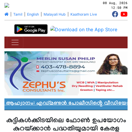
08 Aug, 2026
12:50 PM
|
Tamil
|
English
|
Malayali Hub
|
Kaathoram Live
ാൻ ആഹ്വാനം: എഡ്മണ്ടൻ പോലീസിൻ്റെ വീഡിയോ വിവ
കുട്ടികള്‍ക്കിടയിലെ ഫോണ്‍ ഉപയോഗം
കുറയ്ക്കാന്‍ പദ്ധതിയുമായി കേരള