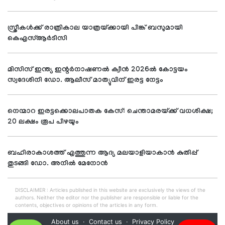
സ്ത്രീകള്‍ക്ക് രാത്രികാല യാത്രയ്ക്കായി പിങ്ക് ബസുമായി
കെഎസ്ആര്‍ടിസി
മിസിസ് ഇന്ത്യ ഇന്റര്‍നാഷണല്‍ ക്വീന്‍ 2026ല്‍ കോട്ടയം
സ്വദേശിനി ഡോ. ആലീസ് മാത്യുവിന് ഇരട്ട നേട്ടം
നെന്മാറ ഇരട്ടക്കൊലപാതക കേസ്: ചെന്താമരയ്ക്ക് വധശിക്ഷ;
20 ലക്ഷം രൂപ പിഴയും
ബഹിരാകാശത്ത് എത്തുന്ന ആദ്യ മലയാളിയാകാന്‍ കുതിപ്പ്
തുടങ്ങി ഡോ. അനില്‍ മേനോന്‍
DISCLAIMER : Articles published in this website are exclusively the views of the
authors. Neither the editor nor the publisher are responsible or liable for the
contents, objectives or opinions of the articles in any form.
About us
Contact us
Privacy Policy