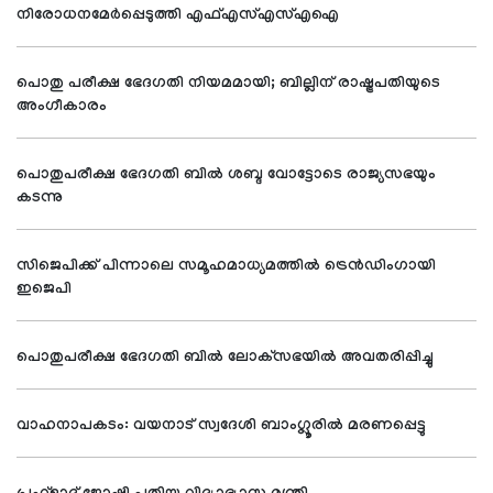
നിരോധനമേര്‍പ്പെടുത്തി എഫ്എസ്എസ്എഐ
പൊതു പരീക്ഷ ഭേദഗതി നിയമമായി; ബില്ലിന് രാഷ്ട്രപതിയുടെ
അംഗീകാരം
പൊതുപരീക്ഷ ഭേദഗതി ബില്‍ ശബ്ദ വോട്ടോടെ രാജ്യസഭയും
കടന്നു
സിജെപിക്ക് പിന്നാലെ സമൂഹമാധ്യമത്തില്‍ ട്രെന്‍ഡിംഗായി
ഇജെപി
പൊതുപരീക്ഷ ഭേദഗതി ബില്‍ ലോക്‌സഭയില്‍ അവതരിപ്പിച്ചു
വാഹനാപകടം: വയനാട് സ്വദേശി ബാംഗ്ലൂരില്‍ മരണപ്പെട്ടു