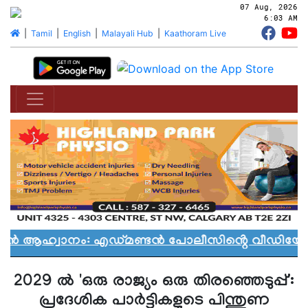
07 Aug, 2026
6:03 AM
|
Tamil
|
English
|
Malayali Hub
|
Kaathoram Live
യാൻ ആഹ്വാനം: എഡ്മണ്ടൻ പോലീസിൻ്റെ വീഡിയോ വ
2029 ല്‍ 'ഒരു രാജ്യം ഒരു തിരഞ്ഞെടുപ്പ്':
പ്രദേശിക പാര്‍ട്ടികളുടെ പിന്തുണ