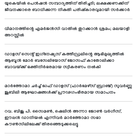
യുകെയില്‍ പെന്‍ഷന്‍ സമ്പാദ്യത്തിന് തിരിച്ചടി; ലക്ഷക്കണക്കിന്
ജീവനക്കാരെ ബാധിക്കുന്ന നികുതി പരിഷ്‌കാരവുമായി സര്‍ക്കാര്‍
വിമാനത്തിന്റെ എമര്‍ജന്‍സി വാതില്‍ തുറക്കാന്‍ ശ്രമം; മലയാളി
അറസ്റ്റില്‍
ഡാളസ് സെന്റ് ഇഗ്‌നേഷ്യസ് കത്തീഡ്രലിന്റെ ആഭിമുഖ്യത്തില്‍
ആബൂന്‍ മോര്‍ ബസേലിയോസ് ജോസഫ് കാതോലിക്കാ
ബാവയ്ക്ക് ഭക്തിനിര്‍ഭരമായ സ്വീകരണം നല്‍കി
മാര്‍ത്തോമാ ചര്‍ച്ച് ഓഫ് ഡാളസ് (ഫാര്‍മേഴ്സ് ബ്രാഞ്ച്) സുവര്‍ണ്ണ
ജൂബിലി ആഘോഷങ്ങള്‍ക്ക് പ്രൗഢഗംഭീരമായ സമാപനം
റവ. ബിജു പി. സൈമണ്‍, ഷെലിന്‍ അന്നാ ജോണ്‍ വര്‍ഗീസ്,
ഈപ്പന്‍ ഡാനിയല്‍ എന്നിവര്‍ മാര്‍ത്തോമാ സഭാ
കൗണ്‍സിലിലേക്ക് തിരഞ്ഞെടുക്കപ്പെട്ടു