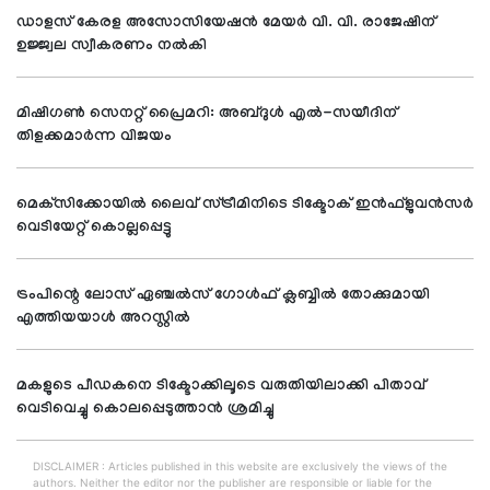
ഡാളസ് കേരള അസോസിയേഷന്‍ മേയര്‍ വി. വി. രാജേഷിന്
ഉജ്ജ്വല സ്വീകരണം നല്‍കി
മിഷിഗണ്‍ സെനറ്റ് പ്രൈമറി: അബ്ദുള്‍ എല്‍-സയീദിന്
തിളക്കമാര്‍ന്ന വിജയം
മെക്‌സിക്കോയില്‍ ലൈവ് സ്ട്രീമിനിടെ ടിക്ടോക് ഇന്‍ഫ്‌ളുവന്‍സര്‍
വെടിയേറ്റ് കൊല്ലപ്പെട്ടു
ട്രംപിന്റെ ലോസ് ഏഞ്ചല്‍സ് ഗോള്‍ഫ് ക്ലബ്ബില്‍ തോക്കുമായി
എത്തിയയാള്‍ അറസ്റ്റില്‍
മകളുടെ പീഡകനെ ടിക്ടോക്കിലൂടെ വരുതിയിലാക്കി പിതാവ്
വെടിവെച്ചു കൊലപ്പെടുത്താന്‍ ശ്രമിച്ചു
DISCLAIMER : Articles published in this website are exclusively the views of the
authors. Neither the editor nor the publisher are responsible or liable for the