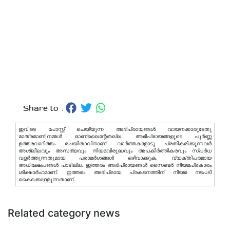
Share to :
ഇവിടെ പോസ്റ്റ് ചെയ്യുന്ന അഭിപ്രായങ്ങള്‍ വായനക്കാരുടേതു
മാത്രമാണ്,നമ്മൾ ഓണ്ലൈന്റേതല്ല. അഭിപ്രായങ്ങളുടെ പൂർണ്ണ
ഉത്തരവാദിത്തം രചയിതാവിനാണ്. വാര്‍ത്തകളോടു പ്രതികരിക്കുന്നവര്‍
അശ്ലീലവും അസഭ്യവും നിയമവിരുദ്ധവും അപകീര്‍ത്തികരവും സ്പര്‍ധ
വളര്‍ത്തുന്നതുമായ പരാമര്‍ശങ്ങള്‍ ഒഴിവാക്കുക. വ്യക്തിപരമായ
അധിക്ഷേപങ്ങള്‍ പാടില്ല. ഇത്തരം അഭിപ്രായങ്ങള്‍ സൈബര്‍ നിയമപ്രകാരം
ശിക്ഷാര്‍ഹമാണ്. ഇത്തരം അഭിപ്രായ പ്രകടനത്തിന് നിയമ നടപടി
കൈക്കൊള്ളുന്നതാണ്.
Related category news