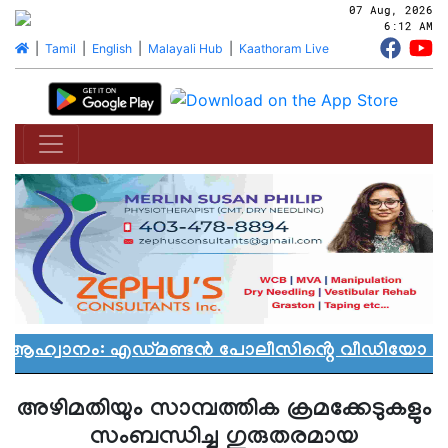
07 Aug, 2026
6:12 AM
|
Tamil
|
English
|
Malayali Hub
|
Kaathoram Live
 ആഹ്വാനം: എഡ്മണ്ടൻ പോലീസിൻ്റെ വീഡിയോ വിവാദ
അഴിമതിയും സാമ്പത്തിക ക്രമക്കേടുകളും
സംബന്ധിച്ച ഗുരുതരമായ