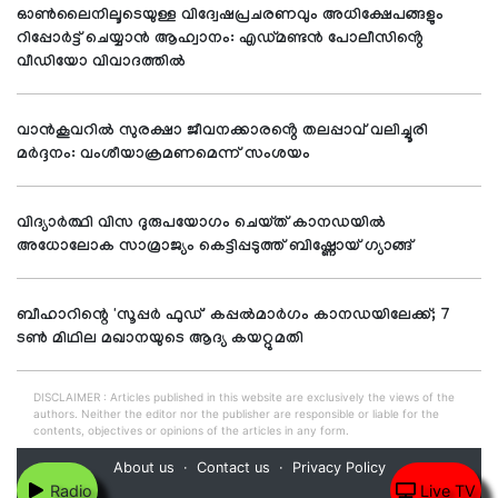
ഓൺലൈനിലൂടെയുള്ള വിദ്വേഷപ്രചരണവും അധിക്ഷേപങ്ങളും
റിപ്പോർട്ട് ചെയ്യാൻ ആഹ്വാനം: എഡ്മണ്ടൻ പോലീസിൻ്റെ
വീഡിയോ വിവാദത്തിൽ
വാൻകൂവറിൽ സുരക്ഷാ ജീവനക്കാരൻ്റെ തലപ്പാവ് വലിച്ചൂരി
മർദ്ദനം: വംശീയാക്രമണമെന്ന് സംശയം
വിദ്യാർത്ഥി വിസ ദുരുപയോഗം ചെയ്ത് കാനഡയിൽ
അധോലോക സാമ്രാജ്യം കെട്ടിപ്പടുത്ത് ബിഷ്ണോയ് ഗ്യാങ്ങ്
ബീഹാറിന്റെ 'സൂപ്പര്‍ ഫുഡ്' കപ്പല്‍മാര്‍ഗം കാനഡയിലേക്ക്; 7
ടണ്‍ മിഥില മഖാനയുടെ ആദ്യ കയറ്റുമതി
DISCLAIMER : Articles published in this website are exclusively the views of the
authors. Neither the editor nor the publisher are responsible or liable for the
contents, objectives or opinions of the articles in any form.
About us
Contact us
Privacy Policy
Radio
Live TV