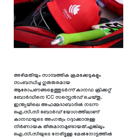
അഴിമതിയും സാമ്പത്തിക ക്രമക്കേടുകളും
സംബന്ധിച്ച ഗുരുതരമായ
ആരോപണങ്ങളെത്തുടർന്ന് കാനഡ ക്രിക്കറ്റ്
ബോർഡിനെ ICC സസ്പെൻഡ് ചെയ്തു.
ഇന്ത്യയിലെ അഹമ്മദാബാദിൽ നടന്ന
ഐ.സി.സി ബോർഡ് യോഗത്തിലാണ്
കാനഡയുടെ അംഗത്വം റദ്ദാക്കാനുള്ള
നിർണായക തീരുമാനമുണ്ടായത്.എങ്കിലും
ഐ.സി.സിയുടെ നേരിട്ടുള്ള മേൽനോട്ടത്തിൽ