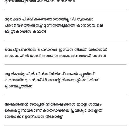
മുന്നറിയിപ്പുമായി കാൽഗറി നഗരസഭ
സുരക്ഷാ പിഴവ് കണ്ടെത്താനായില്ല: AI സുരക്ഷാ
പരാജയത്തെക്കുറിച്ച് മുന്നറിയിപ്പുമായി കാനഡയിലെ
ബിറ്റ്‌കോയിൻ കമ്പനി
സെപ്റ്റംബറിലെ ഫെഡറൽ ഇന്ധന നികുതി വർധനവ്.
കാനഡയിൽ ജനവികാരം ശക്തമാകുന്നതായി സർവേ
ആൽബർട്ടയിൽ വിൻഡ്‌ഷീൽഡ് വാഷർ ഫ്ലൂയിഡ്
കണ്ടെയ്നറുകൾക്ക് 48 സെൻ്റ് റീസൈക്ലിംഗ് ഫീസ്
പ്രാബല്യത്തിൽ
അമേരിക്കൻ ജനപ്രതിനിധികളേക്കാൾ ഇരട്ടി ശമ്പളം
കൈപ്പറ്റുന്നവരാണ് കാനഡയിലെ പ്രവിശ്യാ രാഷ്ട്രീയ
നേതാക്കളെന്ന് പഠന റിപ്പോർട്ട്