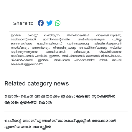
Share to :
ഇവിടെ പോസ്റ്റ് ചെയ്യുന്ന അഭിപ്രായങ്ങള്‍ വായനക്കാരുടേതു
മാത്രമാണ്,നമ്മൾ ഓണ്ലൈന്റേതല്ല. അഭിപ്രായങ്ങളുടെ പൂർണ്ണ
ഉത്തരവാദിത്തം രചയിതാവിനാണ്. വാര്‍ത്തകളോടു പ്രതികരിക്കുന്നവര്‍
അശ്ലീലവും അസഭ്യവും നിയമവിരുദ്ധവും അപകീര്‍ത്തികരവും സ്പര്‍ധ
വളര്‍ത്തുന്നതുമായ പരാമര്‍ശങ്ങള്‍ ഒഴിവാക്കുക. വ്യക്തിപരമായ
അധിക്ഷേപങ്ങള്‍ പാടില്ല. ഇത്തരം അഭിപ്രായങ്ങള്‍ സൈബര്‍ നിയമപ്രകാരം
ശിക്ഷാര്‍ഹമാണ്. ഇത്തരം അഭിപ്രായ പ്രകടനത്തിന് നിയമ നടപടി
കൈക്കൊള്ളുന്നതാണ്.
Related category news
ജപ്പാന്‍-ചൈന വാക്കുതര്‍ക്കം രൂക്ഷം; മേഖലാ സുരക്ഷയില്‍
ആശങ്ക ഉയര്‍ത്തി ജപ്പാന്‍
ട്രംപിന്റെ ലോസ് ഏഞ്ചല്‍സ് ഗോള്‍ഫ് ക്ലബ്ബില്‍ തോക്കുമായി
എത്തിയയാള്‍ അറസ്റ്റില്‍