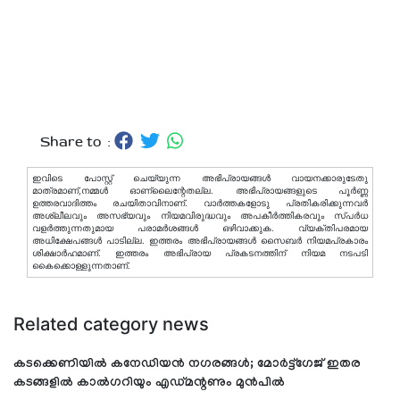
Share to :
ഇവിടെ പോസ്റ്റ് ചെയ്യുന്ന അഭിപ്രായങ്ങള്‍ വായനക്കാരുടേതു
മാത്രമാണ്,നമ്മൾ ഓണ്ലൈന്റേതല്ല. അഭിപ്രായങ്ങളുടെ പൂർണ്ണ
ഉത്തരവാദിത്തം രചയിതാവിനാണ്. വാര്‍ത്തകളോടു പ്രതികരിക്കുന്നവര്‍
അശ്ലീലവും അസഭ്യവും നിയമവിരുദ്ധവും അപകീര്‍ത്തികരവും സ്പര്‍ധ
വളര്‍ത്തുന്നതുമായ പരാമര്‍ശങ്ങള്‍ ഒഴിവാക്കുക. വ്യക്തിപരമായ
അധിക്ഷേപങ്ങള്‍ പാടില്ല. ഇത്തരം അഭിപ്രായങ്ങള്‍ സൈബര്‍ നിയമപ്രകാരം
ശിക്ഷാര്‍ഹമാണ്. ഇത്തരം അഭിപ്രായ പ്രകടനത്തിന് നിയമ നടപടി
കൈക്കൊള്ളുന്നതാണ്.
Related category news
കടക്കെണിയിൽ കനേഡിയൻ നഗരങ്ങൾ; മോർട്ട്ഗേജ് ഇതര
കടങ്ങളിൽ കാൽഗറിയും എഡ്മന്റണും മുൻപിൽ