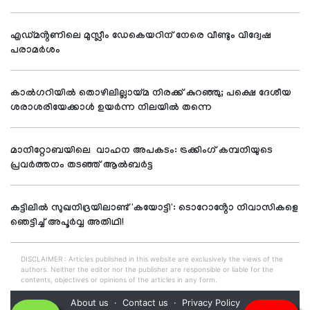
എഡ്മൻ്റണിലെ മുസ്ലീം ഡേകെയറിന് നേരെ വീണ്ടും വിദ്വേഷ
പരാമർശം
കാൽഗറിയിൽ തൊഴിലില്ലായ്മ നിരക്ക് കുറഞ്ഞു; പക്ഷെ ദേശീയ
ശരാശരിയേക്കാൾ ഉയർന്ന നിലയിൽ തന്നെ
മാനിറ്റോബയിലെ വാഹന അപകടം: ട്രക്കിംഗ് കമ്പനിയുടെ
പ്രവർത്തനം തടഞ്ഞ് ആൽബർട്ട
കട്ടിലിൽ സുഖനിദ്രയിലാണ്ട് 'കയോട്ടി': ടൊറോൻ്റോ നിവാസികളെ
ഞെട്ടിച്ച് അപൂർവ്വ അതിഥി!
DISCLAIMER : Articles published in this website are exclusively the views of the
authors. Neither the editor nor the publisher are responsible or liable for the
contents, objectives or opinions of the articles in any form.
About us
Contact us
Privacy Policy