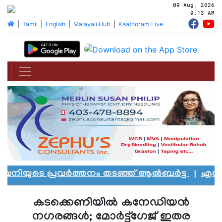
09 Aug, 2026
9:13 AM
|
Tamil
|
English
|
Malayali Hub
|
Kaathoram Live
നിയുടെ പ്രവർത്തനം തടഞ്ഞ് ആൽബർട്ട
|
എഡ്മൻ്റ
കടക്കെണിയിൽ കനേഡിയൻ
നഗരങ്ങൾ; മോർട്ട്ഗേജ് ഇതര