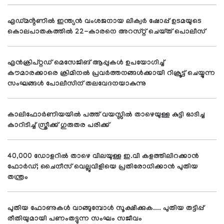
എഡ്മൻ്റണിൽ ഇന്ത്യൻ വംശജനായ ലിക്വർ ഷോപ്പ് ഉടമയുടെ
കൊലപാതകത്തിൽ 22-കാരനെ അറസ്റ്റ് ചെയ്ത് പൊലീസ്
എൻക്രിപ്റ്റഡ് മെസേജിങ് ആപ്പുകൾ ഉപയോഗിച്ച്
കൗമാരക്കാരെ ക്രിമിനൽ പ്രവർത്തനങ്ങൾക്കായി റിക്രൂട്ട് ചെയ്യുന്ന
സംഘങ്ങൾ പോലീസിന് തലവേദനയാകുന്നു
കാലിഫോർണിയയിൽ പത്ത് വയസ്സിൽ താഴെയുള്ള കുട്ടി ഓടിച്ച
കാറിടിച്ച് സ്ത്രീക്ക് ഗുരുതര പരിക്ക്
40,000 ഡോളറിൽ താഴെ വിലയുള്ള ഇ.വി കളത്തിലിറക്കാൻ
ഫോർഡ്; ചൈനീസ് വെല്ലുവിളിയെ പ്രതിരോധിക്കാൻ പുതിയ
തന്ത്രം
പുതിയ ഫോണുകൾ വാങ്ങുമ്പോൾ സൂക്ഷിക്കുക.... പുതിയ തട്ടിപ്പ്
രീതിയുമായി പണംതട്ടുന്ന സംഘം സജീവം