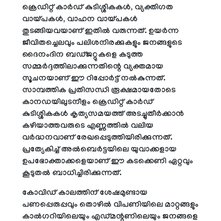
ക്രെഡിറ്റ് കാർഡ് കുടിശ്ശികകൾ, വ്യക്തിഗത
വായ്പകൾ, വാഹന വായ്പകൾ
തുടങ്ങിയവയാണ് ഇതിൽ വരുന്നത്. ഉയർന്ന
ജീവിതച്ചെലവും പലിശനിരക്കുകളും ജനങ്ങളുടെ
ദൈനംദിന ബഡ്ജറ്റുകളെ കടുത്ത
സമ്മർദ്ദത്തിലാക്കുന്നതിന്റെ വ്യക്തമായ
സൂചനയാണ് ഈ റിപ്പോർട്ട് നൽകുന്നത്.
സാമ്പത്തിക പ്രതിസന്ധി രൂക്ഷമായതോടെ
കാനഡയിലുടനീളം ക്രെഡിറ്റ് കാർഡ്
കുടിശ്ശികകൾ കൃത്യസമയത്ത് അടച്ചുതീർക്കാൻ
കഴിയാത്തവരുടെ എണ്ണത്തിൽ വലിയ
വർദ്ധനവാണ് രേഖപ്പെടുത്തിയിരിക്കുന്നത്.
പ്രത്യേകിച്ച് അൽബെർട്ടയിലെ യുവാക്കളായ
ഉപഭോക്താക്കളെയാണ് ഈ കടക്കെണി ഏറ്റവും
കൂടുതൽ ബാധിച്ചിരിക്കുന്നത്.
കോവിഡ് കാലത്തിന് ശേഷമുണ്ടായ
പണപ്പെരുപ്പവും തൊഴിൽ വിപണിയിലെ മാറ്റങ്ങളും
കാൽഗറിയിലെയും എഡ്മന്റണിലെയും ജനങ്ങളെ