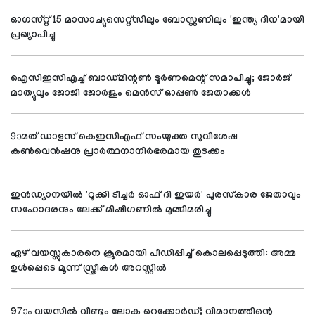
ഓഗസ്റ്റ് 15 മാസാച്യുസെറ്റ്സിലും ബോസ്റ്റണിലും 'ഇന്ത്യ ദിന'മായി
പ്രഖ്യാപിച്ചു
ഐസിഇസിഎച്ച് ബാഡ്മിന്റണ്‍ ടൂര്‍ണമെന്റ് സമാപിച്ചു; ജോര്‍ജ്
മാത്യുവും ജോജി ജോര്‍ജും മെന്‍സ് ഓപ്പണ്‍ ജേതാക്കള്‍
9ാമത് ഡാളസ് കെഇസിഎഫ് സംയുക്ത സുവിശേഷ
കണ്‍വെന്‍ഷനു പ്രാര്‍ത്ഥനാനിര്‍ഭരമായ തുടക്കം
ഇന്‍ഡ്യാനയില്‍ 'റൂക്കി ടീച്ചര്‍ ഓഫ് ദി ഇയര്‍' പുരസ്‌കാര ജേതാവും
സഹോദരനും ലേക്ക് മിഷിഗണില്‍ മുങ്ങിമരിച്ചു
ഏഴ് വയസ്സുകാരനെ ക്രൂരമായി പീഡിപ്പിച്ച് കൊലപ്പെടുത്തി: അമ്മ
ഉള്‍പ്പെടെ മൂന്ന് സ്ത്രീകള്‍ അറസ്റ്റില്‍
97ാം വയസില്‍ വീണ്ടും ലോക റെക്കോര്‍ഡ്; വിമാനത്തിന്റെ