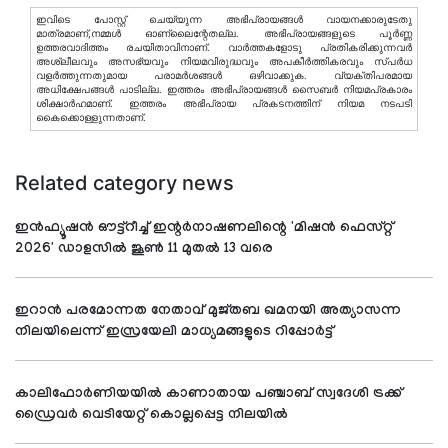
ഇവിടെ പോസ്റ്റ് ചെയ്യുന്ന അഭിപ്രായങ്ങള്‍ വായനക്കാരുടേതു
മാത്രമാണ്,നമ്മൾ ഓണ്ലൈന്റേതല്ല. അഭിപ്രായങ്ങളുടെ പൂർണ്ണ
ഉത്തരവാദിത്തം രചയിതാവിനാണ്. വാര്‍ത്തകളോടു പ്രതികരിക്കുന്നവര്‍
അശ്ലീലവും അസഭ്യവും നിയമവിരുദ്ധവും അപകീര്‍ത്തികരവും സ്പര്‍ധ
വളര്‍ത്തുന്നതുമായ പരാമര്‍ശങ്ങള്‍ ഒഴിവാക്കുക. വ്യക്തിപരമായ
അധിക്ഷേപങ്ങള്‍ പാടില്ല. ഇത്തരം അഭിപ്രായങ്ങള്‍ സൈബര്‍ നിയമപ്രകാരം
ശിക്ഷാര്‍ഹമാണ്. ഇത്തരം അഭിപ്രായ പ്രകടനത്തിന് നിയമ നടപടി
കൈക്കൊള്ളുന്നതാണ്.
Related category news
ഇന്‍ഫ്യൂഷന്‍ ഔട്ട്‌റീച്ച് ഇന്റര്‍നാഷണലിന്റെ 'മിഷന്‍ ഫെസ്റ്റ്
2026' ഡാളസില്‍ ജൂണ്‍ 11 മുതല്‍ 13 വരെ
ഇറാന്‍ പരമോന്നത നേതാവ് മുജ്തബ ഖമനയി അത്യാസന്ന
നിലയിലെന്ന് ഇസ്രയേലി മാധ്യമങ്ങളുടെ റിപ്പോര്‍ട്ട്
കാലിഫോര്‍ണിയയില്‍ കാണാതായ പഞ്ചാബ് സ്വദേശി ട്രക്ക്
ഡ്രൈവര്‍ വെടിയേറ്റ് കൊല്ലപ്പെട്ട നിലയില്‍