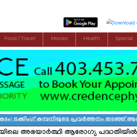
Food / Travel
Movies
Health
Special
ംഗ് കമ്പനിയുടെ പ്രവർത്തനം തടഞ്ഞ് ആൽബർട്ട
ിലെ അഭയാർത്ഥി ആരോഗ്യ പദ്ധതിയിൽ 